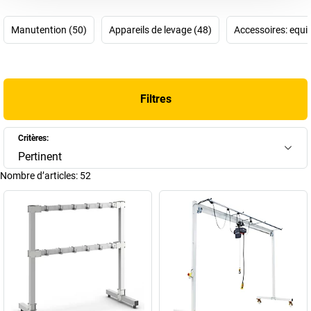
connaissance en matière de grues. Le point fort de l’entreprise
Vetter réside dans ses connaissances, son savoir-faire et la
Manutention (50)
Appareils de levage (48)
Accessoires: equip
motivation de ses employés. Son excellent travail d’équipe lui a
valu le qualificatif de «meilleure ingénierie allemande». Une raison
de plus pour choisir nos produits Vetter.
Filtres
Critères:
Pertinent
Nombre d’articles:
52