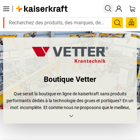
Recherc
Boutique Vetter
Que serait la boutique en ligne de
kaiserkraft
sans produits
performants dédiés à la technologie des grues et portiques? En un
mot: incomplète. Et comme nous ne proposons que le meilleur,
nous mettons à votre disposition des grues, des élévateurs et
autres appareils de levage fiables et de haute qualité. C'est
pourquoi nous avons, entre autre, opté pour la marque Vetter.
Depuis 1964, cette entreprise ne cesse d’augmenter sa