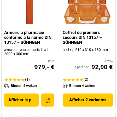
Armoire à pharmacie
Coffret de premiers
conforme à la norme DIN
secours DIN 13157 –
13157 – SÖHNGEN
SÖHNGEN
avec contenu compris, h x l
h x l x p 210 x 310 x 130 mm
2000 x 300 mm
HTVA
HTVA
979,- €
92,90 €
à partir de
(1)
(2)
Binnen 4 weken
Binnen 4 weken
Afficher le produit
Afficher 2 variantes