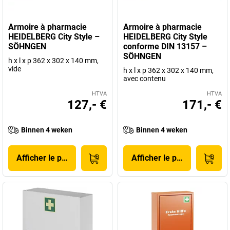
Armoire à pharmacie
Armoire à pharmacie
HEIDELBERG City Style –
HEIDELBERG City Style
SÖHNGEN
conforme DIN 13157 –
SÖHNGEN
h x l x p 362 x 302 x 140 mm,
vide
h x l x p 362 x 302 x 140 mm,
avec contenu
HTVA
HTVA
127,- €
171,- €
Binnen 4 weken
Binnen 4 weken
Afficher le produit
Afficher le produit