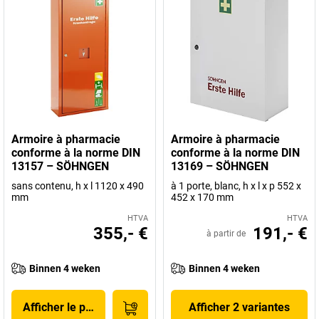
Armoire à pharmacie
Armoire à pharmacie
conforme à la norme DIN
conforme à la norme DIN
13157 – SÖHNGEN
13169 – SÖHNGEN
sans contenu, h x l 1120 x 490
à 1 porte, blanc, h x l x p 552 x
mm
452 x 170 mm
HTVA
HTVA
355,- €
191,- €
à partir de
Binnen 4 weken
Binnen 4 weken
Afficher le produit
Afficher 2 variantes