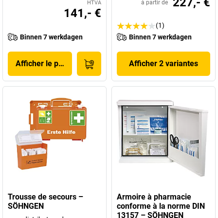
227,- €
à partir de
HTVA
141,- €
(1)
Binnen 7 werkdagen
Binnen 7 werkdagen
Afficher le produit
Afficher 2 variantes
Trousse de secours –
Armoire à pharmacie
SÖHNGEN
conforme à la norme DIN
13157 – SÖHNGEN