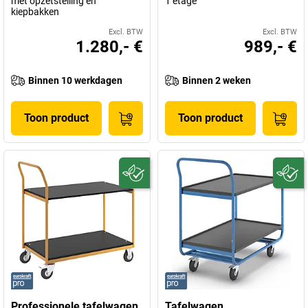
met opzetstelling en
1 etage
kiepbakken
Excl. BTW
Excl. BTW
1.280,- €
989,- €
Binnen 10 werkdagen
Binnen 2 weken
Toon product
Toon product
Professionele tafelwagen
Tafelwagen,