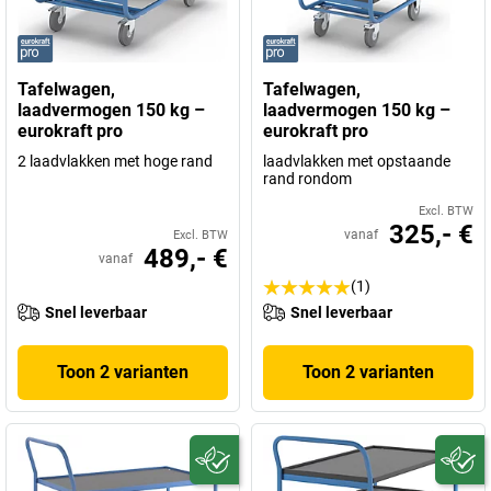
Tafelwagen,
Tafelwagen,
laadvermogen 150 kg –
laadvermogen 150 kg –
eurokraft pro
eurokraft pro
2 laadvlakken met hoge rand
laadvlakken met opstaande
rand rondom
Excl. BTW
325,- €
vanaf
Excl. BTW
489,- €
vanaf
(1)
Snel leverbaar
Snel leverbaar
Toon 2 varianten
Toon 2 varianten