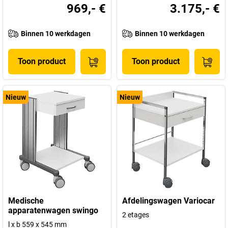
969,- €
3.175,- €
Binnen 10 werkdagen
Binnen 10 werkdagen
Toon product
Toon product
Nieuw
Nieuw
Medische
Afdelingswagen Variocar
apparatenwagen swingo
2 etages
l x b 559 x 545 mm