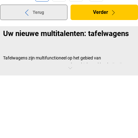
Verder
Terug
Uw nieuwe multitalenten: tafelwagens
Tafelwagens zijn multifunctioneel op het gebied van
transportapparatuur en -wagens
. Als mobiele werkbank zijn zij
bijvoorbeeld onmisbaar op vele gebieden van assemblage, omdat zij
snel en gemakkelijk van de ene werkplek naar de andere kunnen
worden gebracht en ruimte en veilige opbergplaatsen bieden voor
vele benodigde materialen en apparaten. Ideaal zijn tafelwagens als
aanvulling op uw vaste
werktafels
. In sommige bedrijven worden
vaste werkstations echter helemaal niet meer ingericht omdat hun
actieradius vaak beperkt is. In plaats daarvan kunt u een beroep doen
op tafelwagens en
transportkarren
voor mobiel gebruik. In dergelijke
gevallen moet u er echter voor zorgen dat u tafelwagens gebruikt die
dankzij een verlaagbaar onderstel toch het gemak van een vaste