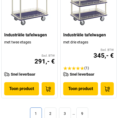
Industriële tafelwagen
Industriële tafelwagen
met twee etages
met drie etages
Excl. BTW
345,- €
Excl. BTW
291,- €
(1)
Snel leverbaar
Snel leverbaar
Toon product
Toon product
1
2
3
…
9