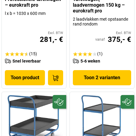
– eurokraft pro
laadvermogen 150 kg –
eurokraft pro
l x b = 1030 x 600 mm
2 laadvlakken met opstaande
rand rondom
Excl. BTW
Excl. BTW
281,- €
375,- €
vanaf
(15)
(1)
Snel leverbaar
5-6 weken
Toon product
Toon 2 varianten