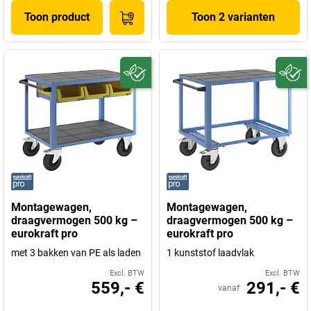
Toon product
Toon 2 varianten
Montagewagen,
Montagewagen,
draagvermogen 500 kg –
draagvermogen 500 kg –
eurokraft pro
eurokraft pro
met 3 bakken van PE als laden
1 kunststof laadvlak
Excl. BTW
Excl. BTW
559,- €
291,- €
vanaf