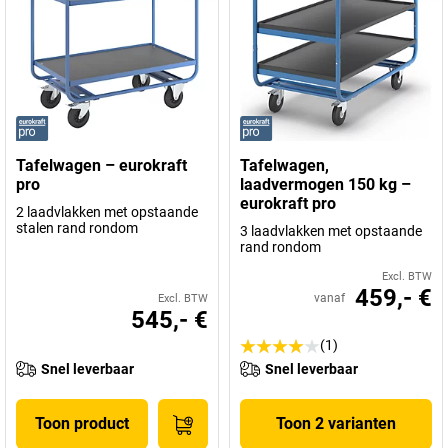
Tafelwagen – eurokraft
Tafelwagen,
pro
laadvermogen 150 kg –
eurokraft pro
2 laadvlakken met opstaande
stalen rand rondom
3 laadvlakken met opstaande
rand rondom
Excl. BTW
459,- €
vanaf
Excl. BTW
545,- €
(1)
Snel leverbaar
Snel leverbaar
Toon product
Toon 2 varianten