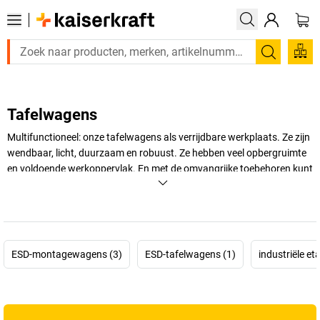
Zoeken
Tafelwagens
Multifunctioneel: onze tafelwagens als verrijdbare werkplaats. Ze zijn
wendbaar, licht, duurzaam en robuust. Ze hebben veel opbergruimte
en voldoende werkoppervlak. En met de omvangrijke toebehoren kunt
u uw tafelwagen naar wens ’oppimpen’: styling en performance voor
uw nieuwe mobiele werkplaats.
+
Meer weergeven
ESD-montagewagens (3)
ESD-tafelwagens (1)
industriële e