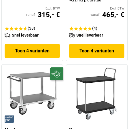
verzinkt plaatstaal
Excl. BTW
Excl. BTW
315,- €
465,- €
vanaf
vanaf
(38)
(4)
Snel leverbaar
Snel leverbaar
Toon 4 varianten
Toon 4 varianten