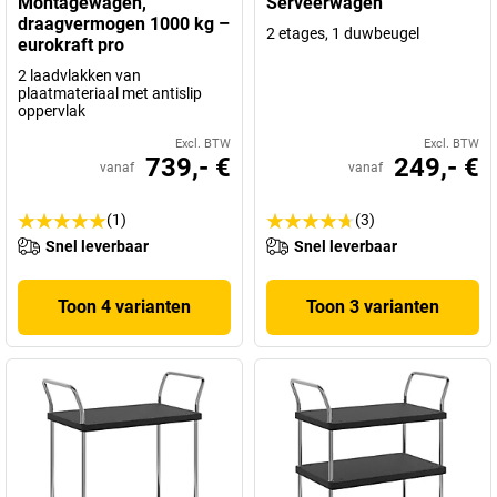
Montagewagen,
Serveerwagen
draagvermogen 1000 kg –
2 etages, 1 duwbeugel
eurokraft pro
2 laadvlakken van
plaatmateriaal met antislip
oppervlak
Excl. BTW
Excl. BTW
739,- €
249,- €
vanaf
vanaf
(1)
(3)
Snel leverbaar
Snel leverbaar
Toon 4 varianten
Toon 3 varianten