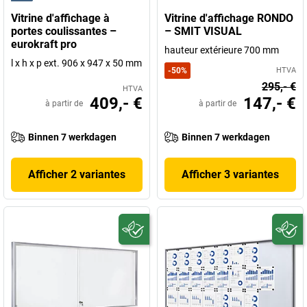
Vitrine d'affichage à
Vitrine d'affichage RONDO
portes coulissantes –
– SMIT VISUAL
eurokraft pro
hauteur extérieure 700 mm
l x h x p ext. 906 x 947 x 50 mm
-
50
%
HTVA
295,- €
HTVA
409,- €
147,- €
à partir de
à partir de
Binnen 7 werkdagen
Binnen 7 werkdagen
Afficher 2 variantes
Afficher 3 variantes