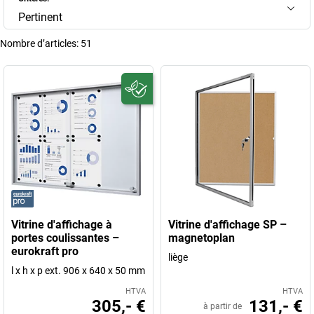
Pertinent
Nombre d’articles:
51
Vitrine d'affichage à
Vitrine d'affichage SP –
portes coulissantes –
magnetoplan
eurokraft pro
liège
l x h x p ext. 906 x 640 x 50 mm
HTVA
HTVA
305,- €
131,- €
à partir de