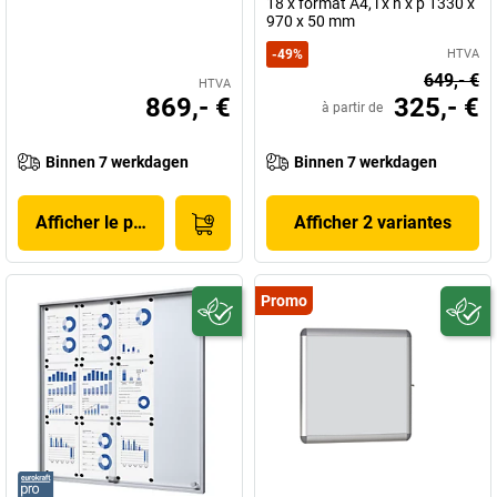
18 x format A4, l x h x p 1330 x
970 x 50 mm
-
49
%
HTVA
649,- €
HTVA
869,- €
325,- €
à partir de
Binnen 7 werkdagen
Binnen 7 werkdagen
Afficher le produit
Afficher 2 variantes
Promo