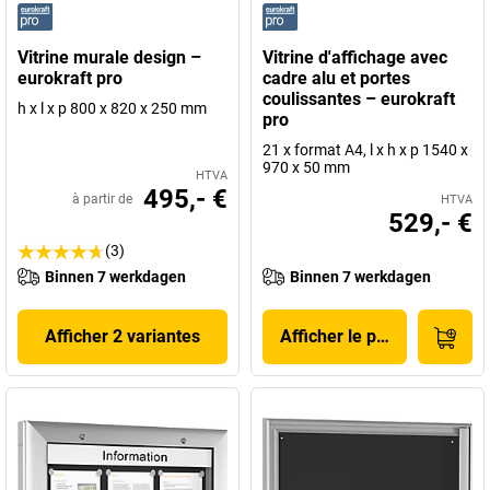
Vitrine murale design –
Vitrine d'affichage avec
eurokraft pro
cadre alu et portes
coulissantes – eurokraft
h x l x p 800 x 820 x 250 mm
pro
21 x format A4, l x h x p 1540 x
970 x 50 mm
HTVA
495,- €
à partir de
HTVA
529,- €
(3)
Binnen 7 werkdagen
Binnen 7 werkdagen
Afficher 2 variantes
Afficher le produit