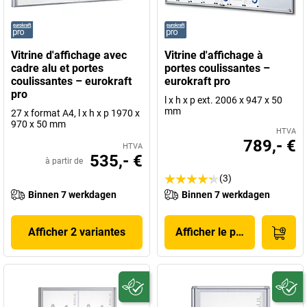
Vitrine d'affichage avec
Vitrine d'affichage à
cadre alu et portes
portes coulissantes –
coulissantes – eurokraft
eurokraft pro
pro
l x h x p ext. 2006 x 947 x 50
mm
27 x format A4, l x h x p 1970 x
970 x 50 mm
HTVA
789,- €
HTVA
535,- €
à partir de
(3)
Binnen 7 werkdagen
Binnen 7 werkdagen
Afficher 2 variantes
Afficher le produit