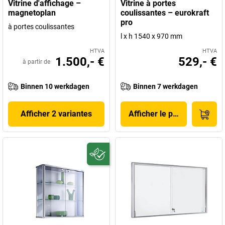
Vitrine d'affichage –
Vitrine à portes
magnetoplan
coulissantes – eurokraft
pro
à portes coulissantes
l x h 1540 x 970 mm
HTVA
HTVA
1.500,- €
529,- €
à partir de
Binnen 10 werkdagen
Binnen 7 werkdagen
Afficher 2 variantes
Afficher le produit