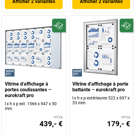
Afficher 2 variantes
Afficher 2 variantes
Vitrine d'affichage à
Vitrine d'affichage à porte
portes coulissantes –
battante – eurokraft pro
eurokraft pro
l x h x p extérieures 522 x 697 x
33 mm
l x h x p ext. 1566 x 947 x 50
mm
HTVA
HTVA
439,- €
179,- €