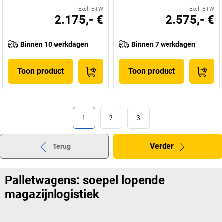
Excl. BTW
Excl. BTW
2.175,- €
2.575,- €
Binnen 10 werkdagen
Binnen 7 werkdagen
Toon product
Toon product
1
2
3
Verder
Terug
Palletwagens: soepel lopende
magazijnlogistiek