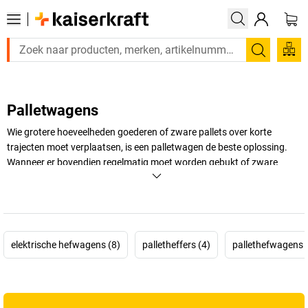
Zoeken
Palletwagens
Wie grotere hoeveelheden goederen of zware pallets over korte
trajecten moet verplaatsen, is een palletwagen de beste oplossing.
Wanneer er bovendien regelmatig moet worden gebukt of zware
goederen moeten worden opgetild, zijn palletwagens ideaal voor uw
werkplek.Voor alle zware klusjes en vooral de zware palletten, zijn
onze elektrische palletwagens de beste die er zijn.
+
Meer weergeven
elektrische hefwagens (8)
palletheffers (4)
pallethefwagens 