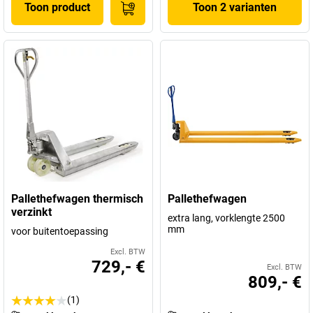
Toon product
Toon 2 varianten
Pallethefwagen thermisch
Pallethefwagen
verzinkt
extra lang, vorklengte 2500
mm
voor buitentoepassing
Excl. BTW
729,- €
Excl. BTW
809,- €
(1)