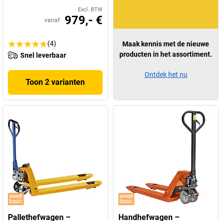
Excl. BTW
979,- €
vanaf
(4)
Maak kennis met de nieuwe
producten in het assortiment.
Snel leverbaar
Ontdek het nu
Toon 2 varianten
Pallethefwagen –
Handhefwagen –