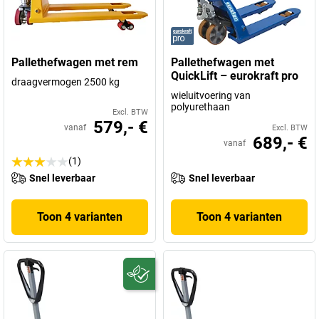
Pallethefwagen met rem
Pallethefwagen met
QuickLift – eurokraft pro
draagvermogen 2500 kg
wieluitvoering van
polyurethaan
Excl. BTW
579,- €
vanaf
Excl. BTW
689,- €
vanaf
(1)
Snel leverbaar
Snel leverbaar
Toon 4 varianten
Toon 4 varianten