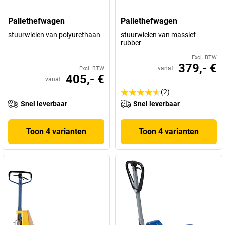
Pallethefwagen
Pallethefwagen
stuurwielen van polyurethaan
stuurwielen van massief
rubber
Excl. BTW
379,- €
vanaf
Excl. BTW
405,- €
vanaf
(2)
Snel leverbaar
Snel leverbaar
Toon 4 varianten
Toon 4 varianten