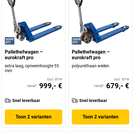
Pallethefwagen –
Pallethefwagen –
eurokraft pro
eurokraft pro
extra laag, opneemhoogte 55
polyurethaan wielen
mm
Excl. BTW
Excl. BTW
999,- €
679,- €
vanaf
vanaf
Snel leverbaar
Snel leverbaar
Toon 2 varianten
Toon 2 varianten