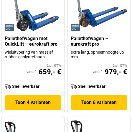
Pallethefwagen met
Pallethefwagen –
QuickLift – eurokraft pro
eurokraft pro
wieluitvoering van massief
extra lang, opneemhoogte 85
rubber / polyurethaan
mm
Excl. BTW
Excl. BTW
659,- €
979,- €
vanaf
vanaf
Snel leverbaar
Snel leverbaar
Toon 4 varianten
Toon 6 varianten