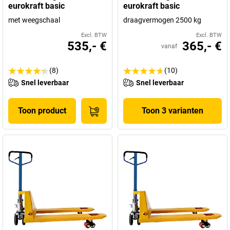
eurokraft basic
eurokraft basic
met weegschaal
draagvermogen 2500 kg
Excl. BTW
Excl. BTW
535,- €
365,- €
vanaf
(8)
(10)
Snel leverbaar
Snel leverbaar
Toon product
Toon 3 varianten