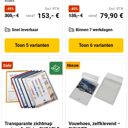
stuks
-
49
%
Excl. BTW
-
40
%
Excl. BTW
153,- €
79,90 €
305,- €
135,- €
vanaf
vanaf
Snel leverbaar
Binnen 7 werkdagen
Toon 5 varianten
Toon 6 varianten
Sale
Nieuw
Transparante zichtmap
Vouwhoes, zelfklevend –