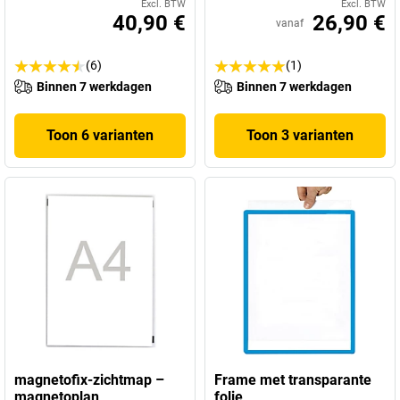
Excl. BTW
Excl. BTW
40,90 €
26,90 €
vanaf
(6)
(1)
Binnen 7 werkdagen
Binnen 7 werkdagen
Toon 6 varianten
Toon 3 varianten
magnetofix-zichtmap –
Frame met transparante
magnetoplan
folie