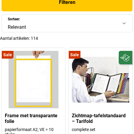
Filteren
Sorteer:
Relevant
Aantal artikelen:
114
Sale
Sale
Frame met transparante
Zichtmap-tafelstandaard
folie
– Tarifold
papierformaat A2, VE = 10
complete set