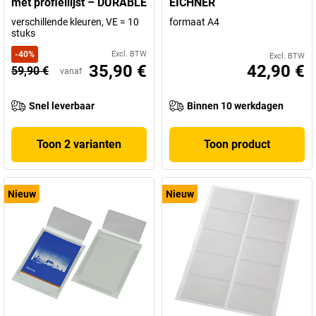
met profiellijst – DURABLE
EICHNER
verschillende kleuren, VE = 10
formaat A4
stuks
-
40
%
Excl. BTW
Excl. BTW
35,90 €
42,90 €
59,90 €
vanaf
Snel leverbaar
Binnen 10 werkdagen
Toon 2 varianten
Toon product
Nieuw
Nieuw