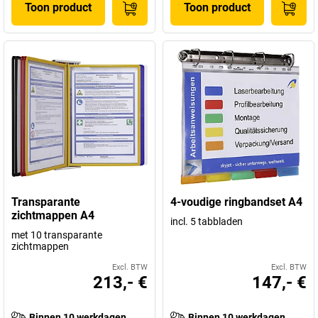
Toon product
Toon product
Transparante
4-voudige ringbandset A4
zichtmappen A4
incl. 5 tabbladen
met 10 transparante
zichtmappen
Excl. BTW
Excl. BTW
213,- €
147,- €
Binnen 10 werkdagen
Binnen 10 werkdagen