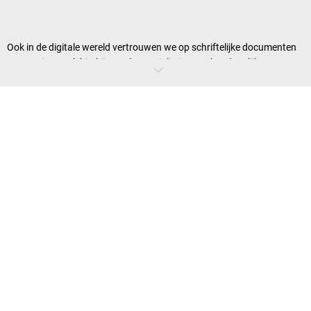
Ook in de digitale wereld vertrouwen we op schriftelijke documenten
van papier. Denk hierbij aan de specialiteiten op het dagelijkse menu,
een montagehandleiding in de werkplaats of het barcodenummer in
de papierklapper bij de kassa. Een fundamentele structuur is zonder
transparante zichtmappen simpelweg ondenkbaar. Met
documenthouders en wandhouders van
kaiserkraft
zorgt u voor een
vlekkeloos proces, hoe de werkomgeving ook is ingericht.
De juiste papierhouder voor uw
werkomgeving
Omdat verschillende toepassingsgebieden een afgestemd uiterlijk
vereisen, vind u bij ons documenthouders in verschillende ontwerpen
en materialen. Elegantie in roestvast staal tot kunststof in