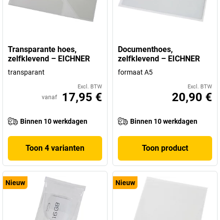
Transparante hoes,
Documenthoes,
zelfklevend – EICHNER
zelfklevend – EICHNER
transparant
formaat A5
Excl. BTW
Excl. BTW
17,95 €
20,90 €
vanaf
Binnen 10 werkdagen
Binnen 10 werkdagen
Toon 4 varianten
Toon product
Nieuw
Nieuw