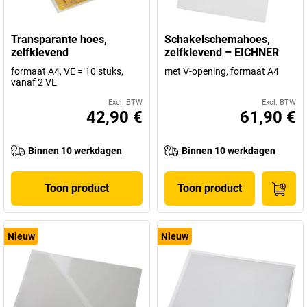
Transparante hoes,
Schakelschemahoes,
zelfklevend
zelfklevend – EICHNER
formaat A4, VE = 10 stuks,
met V-opening, formaat A4
vanaf 2 VE
Excl. BTW
Excl. BTW
42,90 €
61,90 €
Binnen 10 werkdagen
Binnen 10 werkdagen
Toon product
Toon product
Nieuw
Nieuw