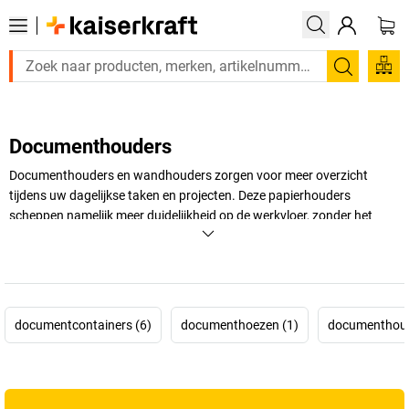
Zoeken
Documenthouders
Documenthouders en wandhouders zorgen voor meer overzicht
tijdens uw dagelijkse taken en projecten. Deze papierhouders
scheppen namelijk meer duidelijkheid op de werkvloer, zonder het
gedoe van zoeken tussen rondslingerende papieren. Transparante
documenthouders aan de muur en tafelstandaards zijn onmisbaar in
een werkomgeving waarbij u een handleiding nodig heeft, maar geen
plaats om die neer te leggen.
documentcontainers (6)
documenthoezen (1)
documenthoud
+
Meer weergeven