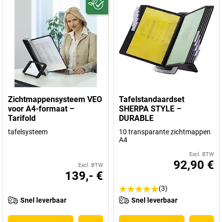
Zichtmappensysteem VEO
Tafelstandaardset
voor A4-formaat –
SHERPA STYLE –
Tarifold
DURABLE
tafelsysteem
10 transparante zichtmappen
A4
Excl. BTW
92,90 €
Excl. BTW
139,- €
(3)
Snel leverbaar
Snel leverbaar