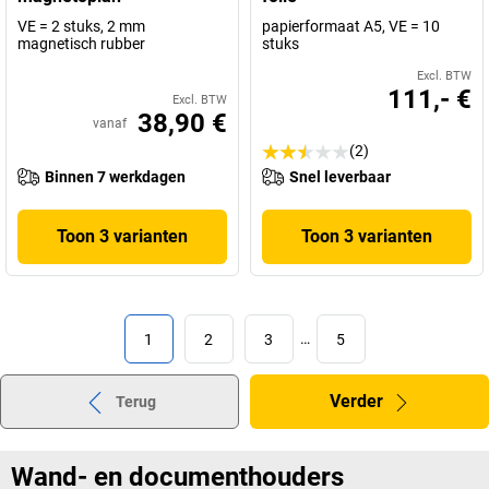
VE = 2 stuks, 2 mm
papierformaat A5, VE = 10
magnetisch rubber
stuks
Excl. BTW
111,- €
Excl. BTW
38,90 €
vanaf
(2)
Binnen 7 werkdagen
Snel leverbaar
Toon 3 varianten
Toon 3 varianten
1
2
3
…
5
Verder
Terug
Wand- en documenthouders