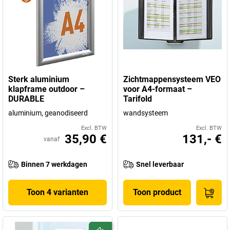
Sterk aluminium
Zichtmappensysteem VEO
klapframe outdoor –
voor A4-formaat –
DURABLE
Tarifold
aluminium, geanodiseerd
wandsysteem
Excl. BTW
Excl. BTW
35,90 €
131,- €
vanaf
Binnen 7 werkdagen
Snel leverbaar
Toon 4 varianten
Toon product