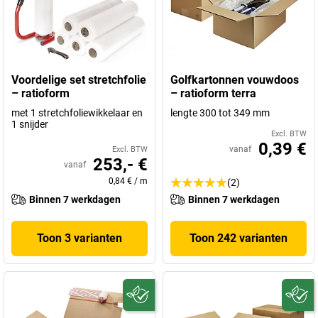
Voordelige set stretchfolie
Golfkartonnen vouwdoos
– ratioform
– ratioform terra
met 1 stretchfoliewikkelaar en
lengte 300 tot 349 mm
1 snijder
Excl. BTW
0,39 €
vanaf
Excl. BTW
253,- €
vanaf
0,84 €
/
m
(2)
Binnen 7 werkdagen
Binnen 7 werkdagen
Toon 3 varianten
Toon 242 varianten