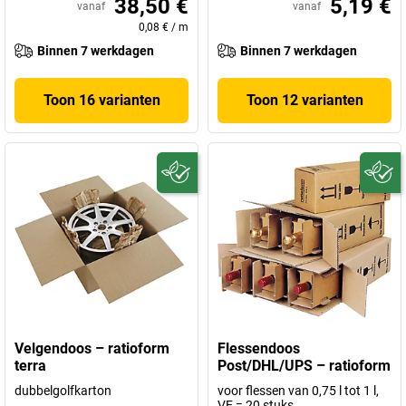
38,50 €
5,19 €
vanaf
vanaf
0,08 €
/
m
Binnen 7 werkdagen
Binnen 7 werkdagen
Toon 16 varianten
Toon 12 varianten
Velgendoos – ratioform
Flessendoos
terra
Post/DHL/UPS – ratioform
dubbelgolfkarton
voor flessen van 0,75 l tot 1 l,
VE = 20 stuks