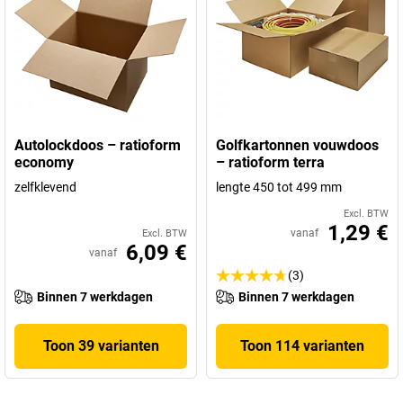
Autolockdoos – ratioform
Golfkartonnen vouwdoos
economy
– ratioform terra
zelfklevend
lengte 450 tot 499 mm
Excl. BTW
1,29 €
vanaf
Excl. BTW
6,09 €
vanaf
(3)
Binnen 7 werkdagen
Binnen 7 werkdagen
Toon 39 varianten
Toon 114 varianten