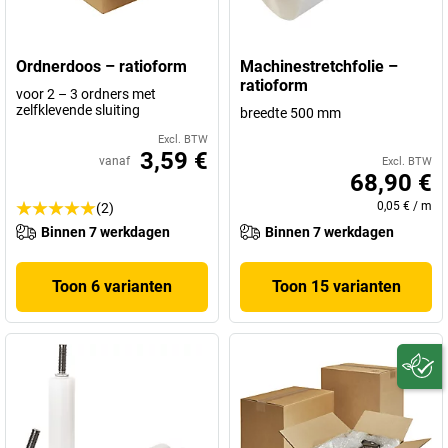
Ordnerdoos – ratioform
Machinestretchfolie –
ratioform
voor 2 – 3 ordners met
zelfklevende sluiting
breedte 500 mm
Excl. BTW
3,59 €
vanaf
Excl. BTW
68,90 €
0,05 €
/
m
(2)
Binnen 7 werkdagen
Binnen 7 werkdagen
Toon 6 varianten
Toon 15 varianten