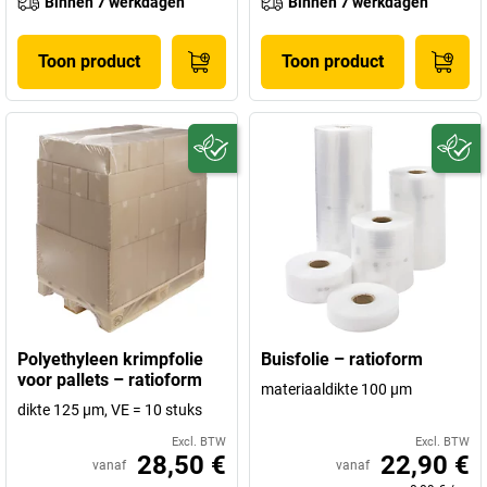
Binnen 7 werkdagen
Binnen 7 werkdagen
Toon product
Toon product
Polyethyleen krimpfolie
Buisfolie – ratioform
voor pallets – ratioform
materiaaldikte 100 µm
dikte 125 µm, VE = 10 stuks
Excl. BTW
Excl. BTW
28,50 €
22,90 €
vanaf
vanaf