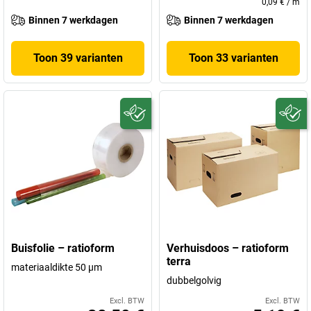
0,09 €
/
m
Binnen 7 werkdagen
Binnen 7 werkdagen
Toon 39 varianten
Toon 33 varianten
Buisfolie – ratioform
Verhuisdoos – ratioform
terra
materiaaldikte 50 µm
dubbelgolvig
Excl. BTW
Excl. BTW