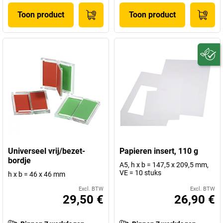
Toon product
Toon product
Universeel vrij/bezet-
Papieren insert, 110 g
bordje
A5, h x b = 147,5 x 209,5 mm,
VE = 10 stuks
h x b = 46 x 46 mm
Excl. BTW
Excl. BTW
29,50 €
26,90 €