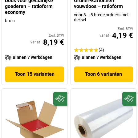
Doos voor gevaarlijke
Ordner-kartonnen
goederen – ratioform
vouwdoos – ratioform
economy
voor 3 – 8 brede ordners met
deksel
bruin
Excl. BTW
4,19 €
vanaf
Excl. BTW
8,19 €
vanaf
(4)
Binnen 7 werkdagen
Binnen 7 werkdagen
Toon 15 varianten
Toon 6 varianten