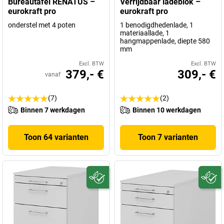
Bureautafel RENATUS –
Verrijdbaar ladeblok –
eurokraft pro
eurokraft pro
onderstel met 4 poten
1 benodigdhedenlade, 1
materiaallade, 1
hangmappenlade, diepte 580
mm
Excl. BTW
Excl. BTW
379,- €
309,- €
vanaf
(7)
(2)
Binnen 7 werkdagen
Binnen 10 werkdagen
Toon 64 varianten
Toon 7 varianten