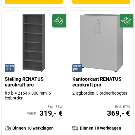
Stelling RENATUS –
Kantoorkast RENATUS –
eurokraft pro
eurokraft pro
h x b = 2154 x 800 mm, 5
2 legborden, 3 ordnerhoogtes
legborden
Excl. BTW
Excl. BTW
319,- €
369,- €
vanaf
Binnen 10 werkdagen
Binnen 10 werkdagen