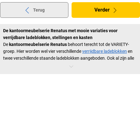
Verder
Terug
De kantoormeubelserie Renatus met mooie variaties voor
verrijdbare ladeblokken, stellingen en kasten
De
kantoormeubelserie Renatus
behoort terecht tot de VARIETY-
groep. Hier worden wel vier verschillende
verrijdbare ladeblokken
en
twee verschillende staande ladeblokken aangeboden. Ook al zijn alle
verrijdbare ladeblokken even hoog, toch kan men een geschikte
uitvoering met drie of vier laden, en bij het staande ladeblok zelfs met
vijf laden kiezen. Zo kan de opbergruimte aan individuele behoeften
worden aangepast. Met name staande ladeblokken worden vaak
gebruikt om nog meer opbergruimte in het kantoor te creëren. Ze zijn
handig, kunnen eenvoudig worden verschoven en onder de tafel
worden gezet. Zoals het bij de VARIETY-groep hoort, stelt de serie
Renatus bij de kantoorinrichting en vooral ook bij de uitbreiding van
de bestaande kantoormeubels meerdere varianten ter beschikking.
De
kantoormeubels
worden in gangbare kleuren als lichtgrijs,
beukenhoutdecor, ahornhoutdecor en wit aangeboden, waardoor ze