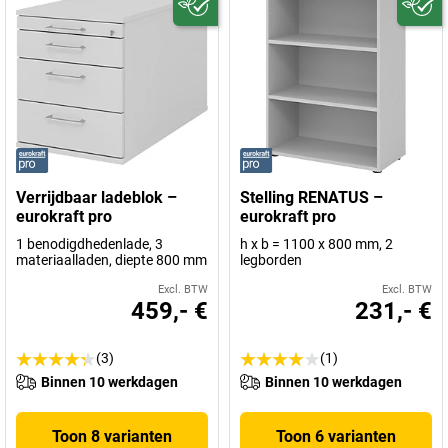
Verrijdbaar ladeblok –
Stelling RENATUS –
eurokraft pro
eurokraft pro
1 benodigdhedenlade, 3
h x b = 1100 x 800 mm, 2
materiaalladen, diepte 800 mm
legborden
Excl. BTW
Excl. BTW
459,- €
231,- €
(3)
(1)
Binnen 10 werkdagen
Binnen 10 werkdagen
Toon 8 varianten
Toon 6 varianten