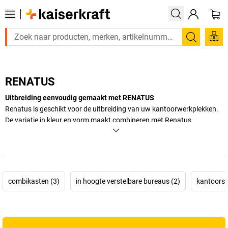
Zoeken
RENATUS
Uitbreiding eenvoudig gemaakt met RENATUS
Renatus is geschikt voor de uitbreiding van uw kantoorwerkplekken.
De variatie in kleur en vorm maakt combineren met Renatus
kantoormeubelen heel eenvoudig.
+
Meer weergeven
combikasten (3)
in hoogte verstelbare bureaus (2)
kantoorste