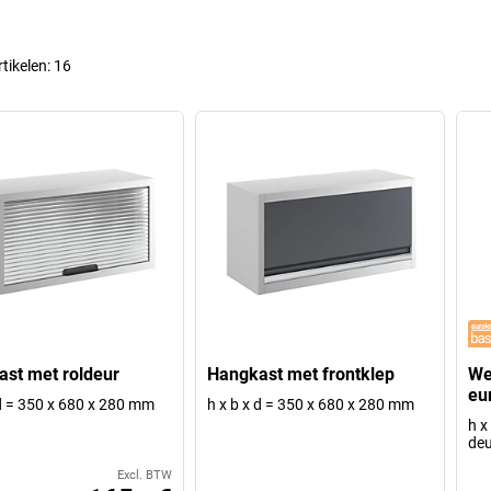
rtikelen:
16
st met roldeur
Hangkast met frontklep
We
eu
 d = 350 x 680 x 280 mm
h x b x d = 350 x 680 x 280 mm
h x
deu
Excl. BTW