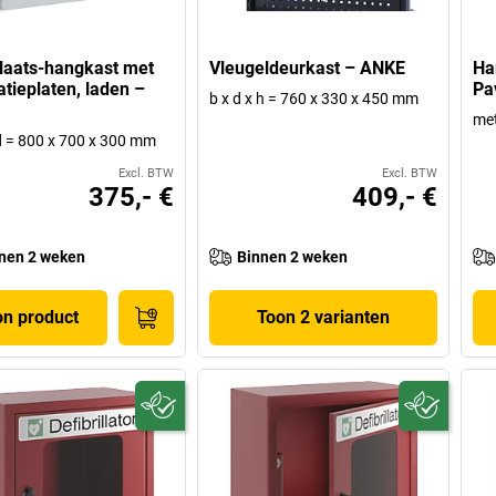
laats-hangkast met
Vleugeldeurkast – ANKE
Ha
atieplaten, laden –
Pa
b x d x h = 760 x 330 x 450 mm
met
 d = 800 x 700 x 300 mm
Excl. BTW
Excl. BTW
375,- €
409,- €
nen 2 weken
Binnen 2 weken
on product
Toon 2 varianten