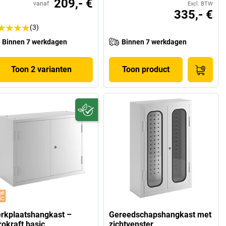
209,- €
vanaf
Excl. BTW
335,- €
(3)
Binnen 7 werkdagen
Binnen 7 werkdagen
Toon 2 varianten
Toon product
rkplaatshangkast –
Gereedschapshangkast met
rokraft basic
zichtvenster