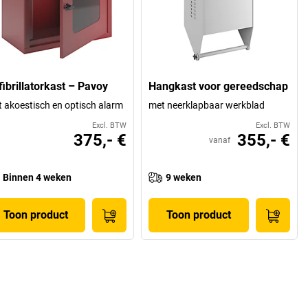
fibrillatorkast – Pavoy
Hangkast voor gereedschap
 akoestisch en optisch alarm
met neerklapbaar werkblad
Excl. BTW
Excl. BTW
375,- €
355,- €
vanaf
Binnen 4 weken
9 weken
Toon product
Toon product