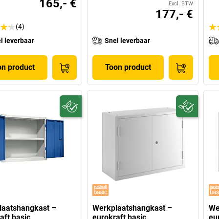
165,- €
Excl. BTW
177,- €
(4)
l leverbaar
Snel leverbaar
on product
Toon product
laatshangkast –
Werkplaatshangkast –
We
aft basic
eurokraft basic
eu