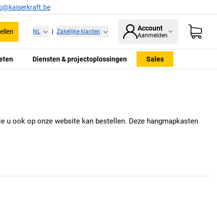
fo@kaiserkraft.be
Account
ellen
NL
|
Zakelijke klanten
Aanmelden
eten
Diensten & projectoplossingen
Sales
 die u ook op onze website kan bestellen. Deze hangmapkasten