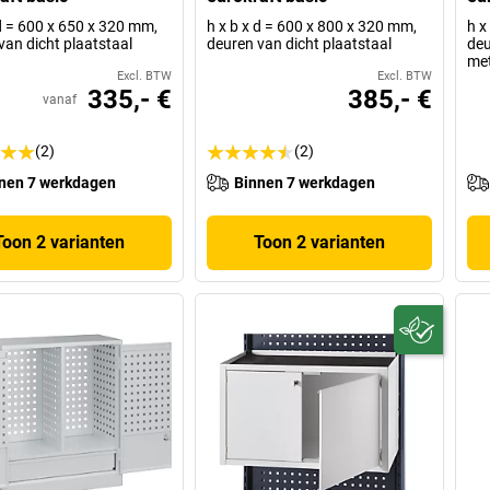
 d = 600 x 650 x 320 mm,
h x b x d = 600 x 800 x 320 mm,
h x
van dicht plaatstaal
deuren van dicht plaatstaal
deu
met
Excl. BTW
Excl. BTW
335,- €
385,- €
vanaf
(2)
(2)
nen 7 werkdagen
Binnen 7 werkdagen
Toon 2 varianten
Toon 2 varianten