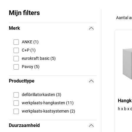
Mijn filters
Aantal a
Merk
ANKE (1)
C+P (1)
eurokraft basic (5)
Pavoy (5)
Producttype
defibrillatorkasten (3)
Hangka
werkplaats-hangkasten (11)
h x b x
werkplaats-kastsystemen (2)
Duurzaamheid