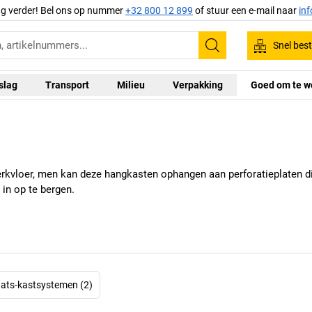
ag verder! Bel ons op nummer
+32 800 12 899
of stuur een e-mail naar
in
Snel best
Zoeken
slag
Transport
Milieu
Verpakking
Goed om te w
 werkvloer, men kan deze hangkasten ophangen aan perforatieplaten
in op te bergen.
ats-kastsystemen (2)