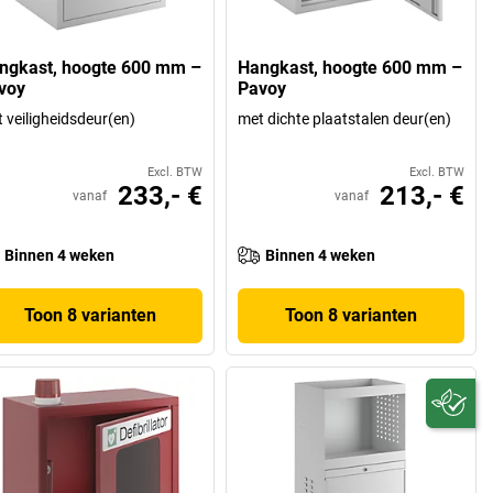
ngkast, hoogte 600 mm –
Hangkast, hoogte 600 mm –
voy
Pavoy
 veiligheidsdeur(en)
met dichte plaatstalen deur(en)
Excl. BTW
Excl. BTW
233,- €
213,- €
vanaf
vanaf
Binnen 4 weken
Binnen 4 weken
Toon 8 varianten
Toon 8 varianten