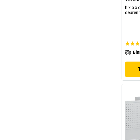
h x b x
deuren 
Bin