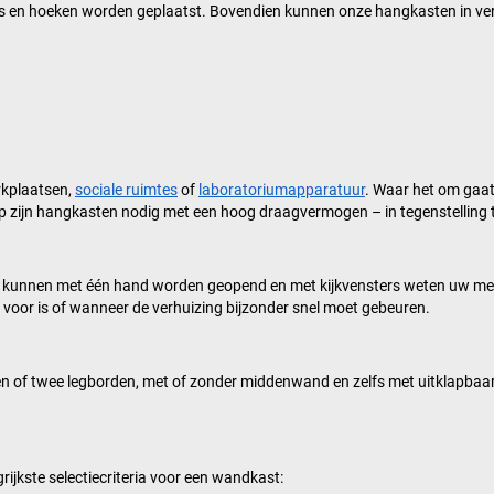
kjes en hoeken worden geplaatst. Bovendien kunnen onze hangkasten in v
rkplaatsen,
sociale ruimtes
of
laboratoriumapparatuur
. Waar het om gaat 
p zijn hangkasten nodig met een hoog draagvermogen – in tegenstelling t
en kunnen met één hand worden geopend en met kijkvensters weten uw mede
voor is of wanneer de verhuizing bijzonder snel moet gebeuren.
én of twee legborden, met of zonder middenwand en zelfs met uitklapba
rijkste selectiecriteria voor een wandkast: