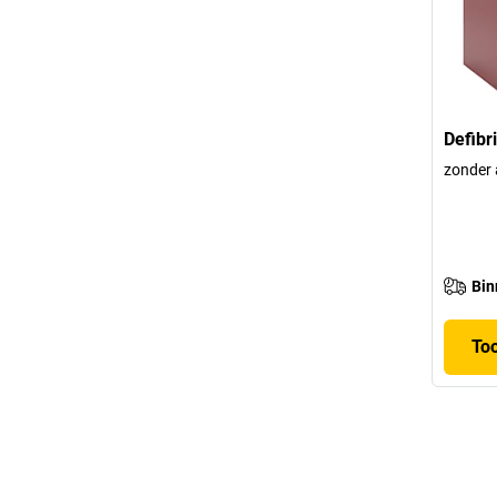
Defibr
zonder 
Bin
To