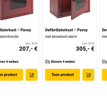
illatorkast – Pavoy
Defibrillatorkast – Pavoy
De
alarmfunctie
met akoestisch alarm
met
Excl. BTW
Excl. BTW
207,- €
305,- €
nen 4 weken
Binnen 4 weken
on product
Toon product