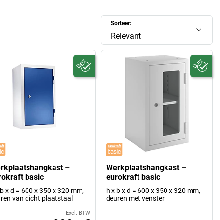
Sorteer:
Relevant
rkplaatshangkast –
Werkplaatshangkast –
rokraft basic
eurokraft basic
 b x d = 600 x 350 x 320 mm,
h x b x d = 600 x 350 x 320 mm,
ren van dicht plaatstaal
deuren met venster
Excl. BTW