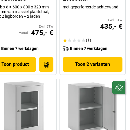
 b x d = 600 x 800 x 320 mm,
met geperforeerde achterwand
ren van massief plaatstaal,
 2 legborden + 2 laden
Excl. BTW
435,- €
Excl. BTW
475,- €
vanaf
(1)
Binnen 7 werkdagen
Binnen 7 werkdagen
Toon product
Toon 2 varianten