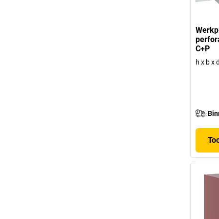
Werkp
perfor
C+P
h x b x
Bin
To