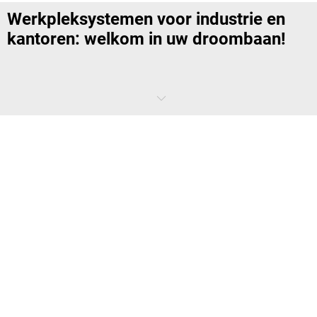
Werkpleksystemen voor industrie en
kantoren: welkom in uw droombaan!
Niet alles loopt precies zoals u dat wilt – een goede werkplek inrichten
wel. Werkpleksystemen bieden maximale aanpasbaarheid en
individualisering. Vind de werkbanken en werktafels die voldoen aan
uw behoeften en werk iedere dag met plezier in uw favoriete
werkomgeving. Het gaat echter niet alleen om werkplezier, maar ook
om gezondheid: een ergonomische werkplek is een werkplek die zich
optimaal aanpast aan de behoeften van de werknemer zonder
gezondheidsrisico's door een slechte houding of onvoldoende
verlichting, ook bij urenlange, gelijkblijvende werkzaamheden.
Wat onderscheidt een
werkpleksysteem van een eenvoudige