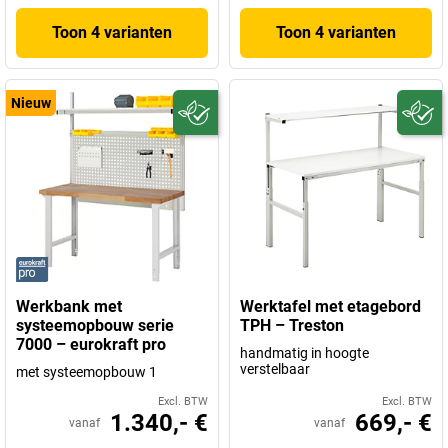
Toon 4 varianten
Toon 4 varianten
Nieuw
Werkbank met
Werktafel met etagebord
systeemopbouw serie
TPH – Treston
7000 – eurokraft pro
handmatig in hoogte
verstelbaar
met systeemopbouw 1
Excl. BTW
Excl. BTW
1.340,- €
669,- €
vanaf
vanaf