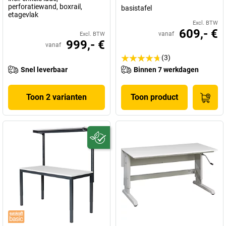
perforatiewand, boxrail,
basistafel
etagevlak
Excl. BTW
609,- €
vanaf
Excl. BTW
999,- €
vanaf
(3)
Snel leverbaar
Binnen 7 werkdagen
Toon 2 varianten
Toon product