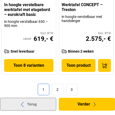
In hoogte verstelbare
Werktafel CONCEPT –
werktafel met etagebord
Treston
– eurokraft basic
in hoogte verstelbaar met
handslinger
in hoogte verstelbaar 650 –
900 mm
Excl. BTW
Excl. BTW
619,- €
2.575,- €
vanaf
Snel leverbaar
Binnen 2 weken
Toon 8 varianten
Toon product
1
2
3
Verder
Terug