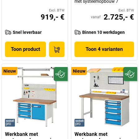
met systeemopbouw 7
Excl. BTW
Excl. BTW
919,- €
2.725,- €
vanaf
Snel leverbaar
Binnen 10 werkdagen
Toon product
Toon 4 varianten
Nieuw
Nieuw
Werkbank met
Werkbank met