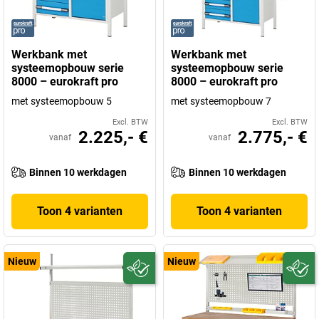
Werkbank met
Werkbank met
systeemopbouw serie
systeemopbouw serie
8000 – eurokraft pro
8000 – eurokraft pro
met systeemopbouw 5
met systeemopbouw 7
Excl. BTW
Excl. BTW
2.225,- €
2.775,- €
vanaf
vanaf
Binnen 10 werkdagen
Binnen 10 werkdagen
Toon 4 varianten
Toon 4 varianten
Nieuw
Nieuw