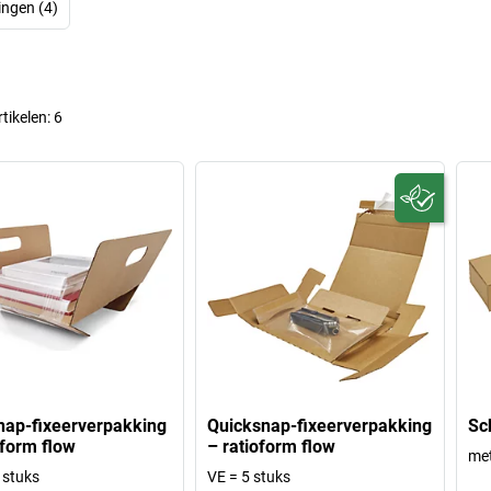
ngen (4)
rtikelen:
6
nap-fixeerverpakking
Quicksnap-fixeerverpakking
Sc
oform flow
– ratioform flow
met
 stuks
VE = 5 stuks