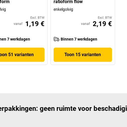
oform
ratioform flow
lvig
enkelgolvig
Excl. BTW
Excl. BTW
1,19 €
2,19 €
vanaf
vanaf
nen 7 werkdagen
Binnen 7 werkdagen
oon 51 varianten
Toon 15 varianten
rpakkingen: geen ruimte voor beschadig