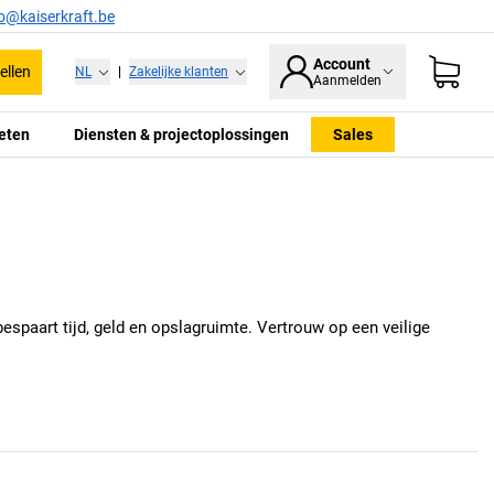
fo@kaiserkraft.be
Account
ellen
NL
|
Zakelijke klanten
Aanmelden
eten
Diensten & projectoplossingen
Sales
spaart tijd, geld en opslagruimte. Vertrouw op een veilige