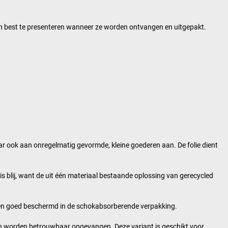
un best te presenteren wanneer ze worden ontvangen en uitgepakt.
ar ook aan onregelmatig gevormde, kleine goederen aan. De folie dient
 is blij, want de uit één materiaal bestaande oplossing van gerecycled
orden goed beschermd in de schokabsorberende verpakking.
en worden betrouwbaar opgevangen. Deze variant is geschikt voor