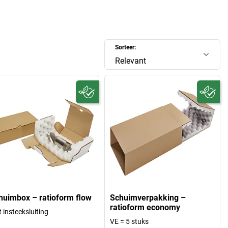
Sorteer:
Relevant
huimbox – ratioform flow
Schuimverpakking –
ratioform economy
 insteeksluiting
VE = 5 stuks