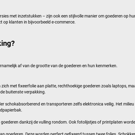
ies met inzetstukken – zijn ook een stijlvolle manier om goederen op h
t op klanten in bijvoorbeeld e-commerce.
king?
rnamelijk af van de grootte van de goederen en hun kenmerken.
zich met fixeerfolie aan platte, rechthoekige goederen zoals laptops, ma
de buitenste verpakking.
der schokabsorberend en transporteren zelfs elektronica veilig. Het milieu
udpapierbak.
te goederen dankzij de vulling rondom. Ook fotolijstjes of printplaten w
an goederen. Deze worden perfect gefixeerd tussen twee folies. Schokk