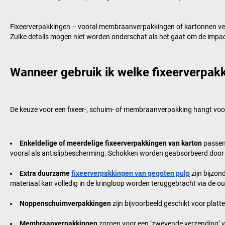
Fixeerverpakkingen – vooral membraanverpakkingen of kartonnen vers
Zulke details mogen niet worden onderschat als het gaat om de impac
Wanneer gebruik ik welke fixeerverpak
De keuze voor een fixeer-, schuim- of membraanverpakking hangt voo
Enkeldelige of meerdelige fixeerverpakkingen van karton
passen 
vooral als antislipbescherming. Schokken worden geabsorbeerd door 
Extra duurzame
fixeerverpakkingen van gegoten pulp
zijn bijzon
materiaal kan volledig in de kringloop worden teruggebracht via de o
Noppenschuimverpakkingen
zijn bijvoorbeeld geschikt voor plat
Membraanverpakkingen
zorgen voor een ’zwevende verzending’ v