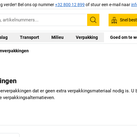
ag verder! Bel ons op nummer
+32 800 12 899
of stuur een e-mail naar
in
Snel best
Zoeken
slag
Transport
Milieu
Verpakking
Goed om te w
imverpakkingen
ingen
verpakkingen dat er geen extra verpakkingsmateriaal nodig is. U be
e verpakkingsalternatieven.