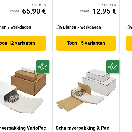
Excl. BTW
Excl. BTW
65,90 €
12,95 €
vanaf
vanaf
nen 7 werkdagen
Binnen 7 werkdagen
oon 12 varianten
Toon 15 varianten
mverpakking VarioPac
Schuimverpakking X-Pac –