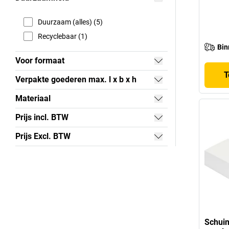
Duurzaam (alles) (5)
Recyclebaar (1)
Bin
Voor formaat
T
Verpakte goederen max. l x b x h
Materiaal
Prijs incl. BTW
Prijs Excl. BTW
Schui