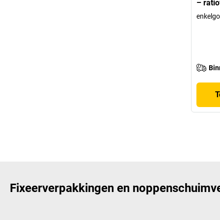
– rati
enkelgo
Bin
T
Fixeerverpakkingen en noppenschuimve