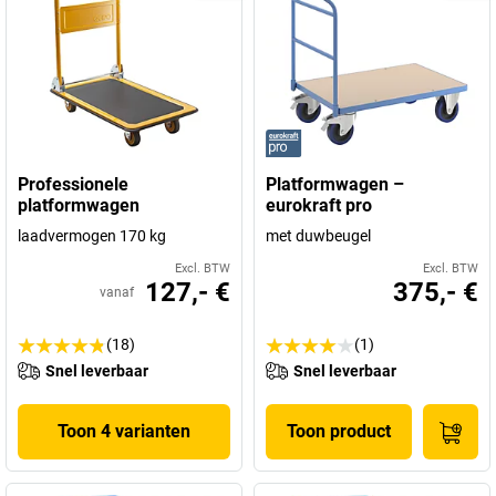
Professionele
Platformwagen –
platformwagen
eurokraft pro
laadvermogen 170 kg
met duwbeugel
Excl. BTW
Excl. BTW
127,- €
375,- €
vanaf
(18)
(1)
Snel leverbaar
Snel leverbaar
Toon 4 varianten
Toon product