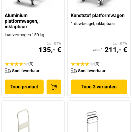
Aluminium
Kunststof platformwagen
platformwagen,
1 duwbeugel, inklapbaar
inklapbaar
laadvermogen 150 kg
Excl. BTW
Excl. BTW
135,- €
211,- €
vanaf
(3)
(3)
Snel leverbaar
Snel leverbaar
Toon product
Toon 3 varianten