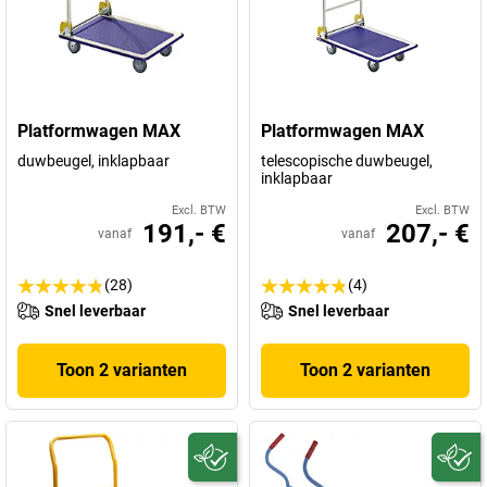
Platformwagen MAX
Platformwagen MAX
duwbeugel, inklapbaar
telescopische duwbeugel,
inklapbaar
Excl. BTW
Excl. BTW
191,- €
207,- €
vanaf
vanaf
(28)
(4)
Snel leverbaar
Snel leverbaar
Toon 2 varianten
Toon 2 varianten