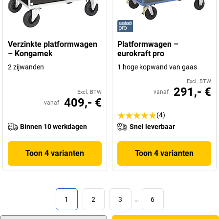
Verzinkte platformwagen
Platformwagen –
– Kongamek
eurokraft pro
2 zijwanden
1 hoge kopwand van gaas
Excl. BTW
291,- €
vanaf
Excl. BTW
409,- €
vanaf
(4)
Binnen 10 werkdagen
Snel leverbaar
Toon 4 varianten
Toon 4 varianten
1
2
3
…
6