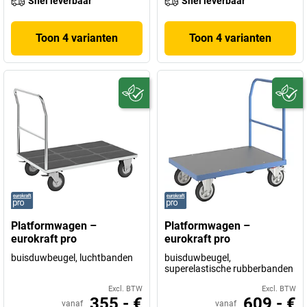
Snel leverbaar
Snel leverbaar
Toon 4 varianten
Toon 4 varianten
Platformwagen –
Platformwagen –
eurokraft pro
eurokraft pro
buisduwbeugel, luchtbanden
buisduwbeugel,
superelastische rubberbanden
Excl. BTW
Excl. BTW
355,- €
609,- €
vanaf
vanaf