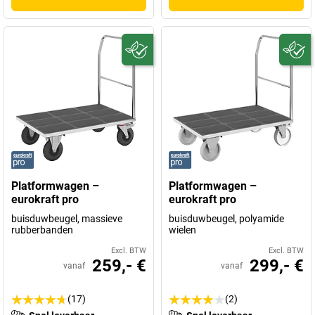
Platformwagen –
Platformwagen –
eurokraft pro
eurokraft pro
buisduwbeugel, massieve
buisduwbeugel, polyamide
rubberbanden
wielen
Excl. BTW
Excl. BTW
259,- €
299,- €
vanaf
vanaf
(17)
(2)