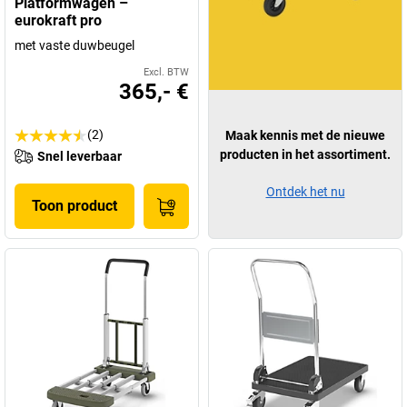
Platformwagen –
eurokraft pro
met vaste duwbeugel
Excl. BTW
365,- €
(2)
Maak kennis met de nieuwe
producten in het assortiment.
Snel leverbaar
Ontdek het nu
Toon product