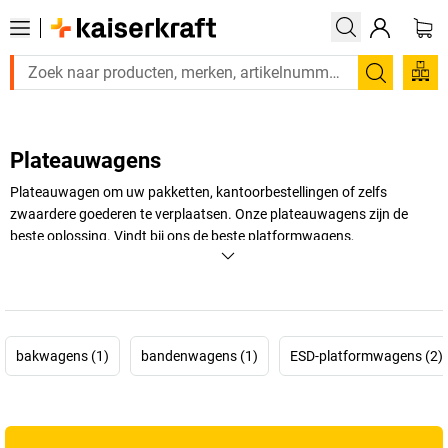
Zoeken
Plateauwagens
Plateauwagen om uw pakketten, kantoorbestellingen of zelfs
zwaardere goederen te verplaatsen. Onze plateauwagens zijn de
beste oplossing. Vindt bij ons de beste platformwagens,
plateauwagens en duwkarren. Deze plateauwagens met kantelbare
duwbeugel vergemakkelijkt u het transporteren van deze kleinere
dingen.
+
Meer weergeven
bakwagens (1)
bandenwagens (1)
ESD-platformwagens (2)