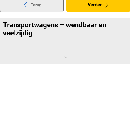
Verder
Terug
Transportwagens – wendbaar en
veelzijdig
Wilt u dat uw nieuwe model slank en wendbaar is? Of heeft u liever
een krachtpatser? Bij ons zijn beide soorten transportwagens
verkrijgbaar, afhankelijk van het feit of u dossiers of
tanks en vaten
wilt vervoeren. We zullen u hier vertellen welke andere verschillen er
zijn.
Waar u gebruik kunt maken van
platformwagens