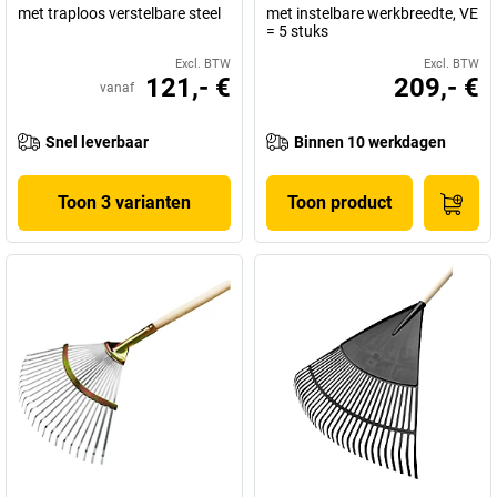
met traploos verstelbare steel
met instelbare werkbreedte, VE
= 5 stuks
Excl. BTW
Excl. BTW
121,- €
209,- €
vanaf
Snel leverbaar
Binnen 10 werkdagen
Toon 3 varianten
Toon product