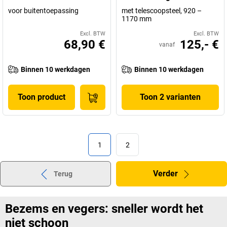
voor buitentoepassing
met telescoopsteel, 920 –
1170 mm
Excl. BTW
Excl. BTW
68,90 €
125,- €
vanaf
Binnen 10 werkdagen
Binnen 10 werkdagen
Toon product
Toon 2 varianten
1
2
Verder
Terug
Bezems en vegers: sneller wordt het
niet schoon