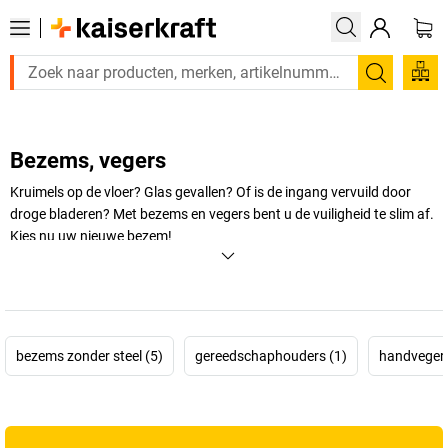
Zoeken
Bezems, vegers
Kruimels op de vloer? Glas gevallen? Of is de ingang vervuild door
droge bladeren? Met bezems en vegers bent u de vuiligheid te slim af.
Kies nu uw nieuwe bezem!
+
Meer weergeven
bezems zonder steel (5)
gereedschaphouders (1)
handvegers