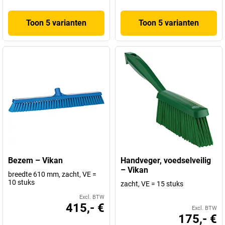
Toon 5 varianten
Toon 5 varianten
Bezem – Vikan
Handveger, voedselveilig
– Vikan
breedte 610 mm, zacht, VE =
10 stuks
zacht, VE = 15 stuks
Excl. BTW
415,- €
Excl. BTW
175,- €