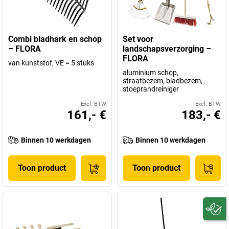
Combi bladhark en schop
Set voor
– FLORA
landschapsverzorging –
FLORA
van kunststof, VE = 5 stuks
aluminium schop,
straatbezem, bladbezem,
stoeprandreiniger
Excl. BTW
Excl. BTW
161,- €
183,- €
Binnen 10 werkdagen
Binnen 10 werkdagen
Toon product
Toon product