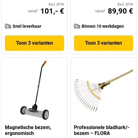
Excl. BTW
Excl. BTW
101,- €
89,90 €
vanaf
vanaf
Snel leverbaar
Binnen 10 werkdagen
Toon 3 varianten
Toon 3 varianten
Magnetische bezem,
Professionele bladhark/-
ergonomisch
bezem – FLORA