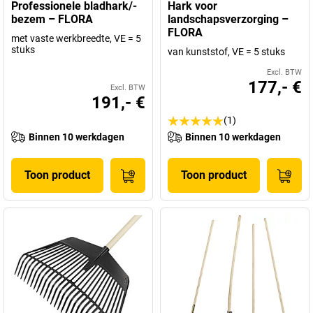
Professionele bladhark/-
Hark voor
bezem – FLORA
landschapsverzorging –
FLORA
met vaste werkbreedte, VE = 5
stuks
van kunststof, VE = 5 stuks
Excl. BTW
177,- €
Excl. BTW
191,- €
(1)
Binnen 10 werkdagen
Binnen 10 werkdagen
Toon product
Toon product