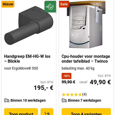
Nieuw
Sale
Handgreep EM-HG-W los
Cpu-houder voor montage
– Blickle
onder tafelblad – Twinco
voor ErgoMove® 500
belasting max. 40 kg
-
50
%
Excl. BTW
49,90 €
99,90 €
vanaf
Excl. BTW
195,- €
(4)
Binnen 10 werkdagen
Binnen 7 werkdagen
Toon product
Toon 4 varianten