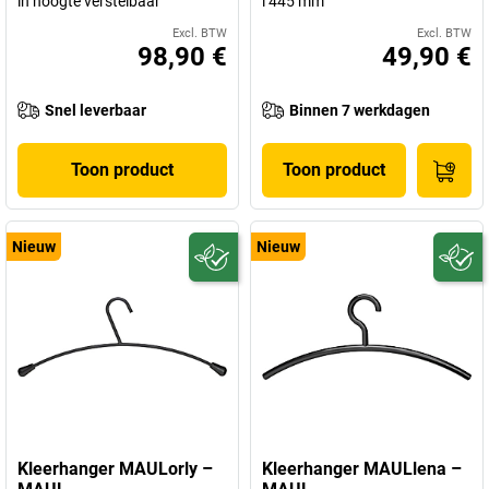
in hoogte verstelbaar
l 445 mm
Excl. BTW
Excl. BTW
98,90 €
49,90 €
Snel leverbaar
Binnen 7 werkdagen
Toon product
Toon product
Nieuw
Nieuw
Kleerhanger MAULorly –
Kleerhanger MAULlena –