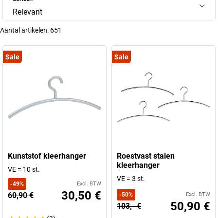
Relevant
Aantal artikelen:
651
Sale
Sale
Kunststof kleerhanger
Roestvast stalen
kleerhanger
VE = 10 st.
VE = 3 st.
-
49
%
Excl. BTW
30,50 €
60,90 €
-
50
%
Excl. BTW
50,90 €
103,- €