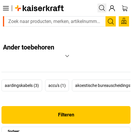
Zoeken
Ander toebehoren
aardingskabels (3)
accu's (1)
akoestische bureauscheidings
Filteren
Sorteer: