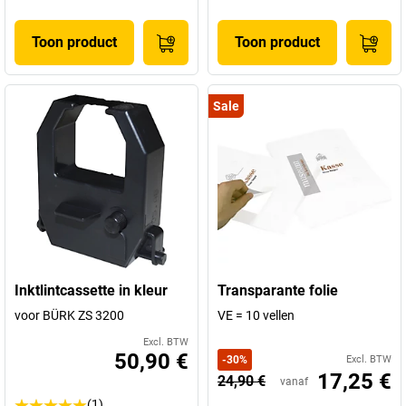
Toon product
Toon product
Sale
Inktlintcassette in kleur
Transparante folie
voor BÜRK ZS 3200
VE = 10 vellen
Excl. BTW
50,90 €
-
30
%
Excl. BTW
17,25 €
24,90 €
vanaf
(1)