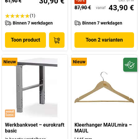
30,90 €
61,90 €
-
50
%
Excl. BTW
43,90 €
87,90 €
vanaf
(1)
Binnen 7 werkdagen
Binnen 7 werkdagen
Toon product
Toon 2 varianten
Nieuw
Nieuw
Werkbankvoet – eurokraft
Kleerhanger MAULmira –
basic
MAUL