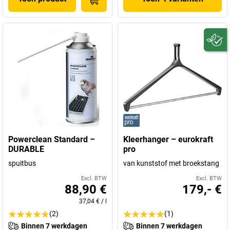
Powerclean Standard –
Kleerhanger – eurokraft
DURABLE
pro
spuitbus
van kunststof met broekstang
Excl. BTW
Excl. BTW
88,90 €
179,- €
37,04 €
/
l
(2)
(1)
Binnen 7 werkdagen
Binnen 7 werkdagen