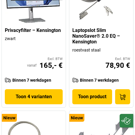
Privacyfilter – Kensington
Laptopslot Slim
NanoSaver® 2.0 EQ –
zwart
Kensington
roestvast staal
Excl. BTW
Excl. BTW
165,- €
78,90 €
vanaf
Binnen 7 werkdagen
Binnen 7 werkdagen
Toon 4 varianten
Toon product
Nieuw
Nieuw