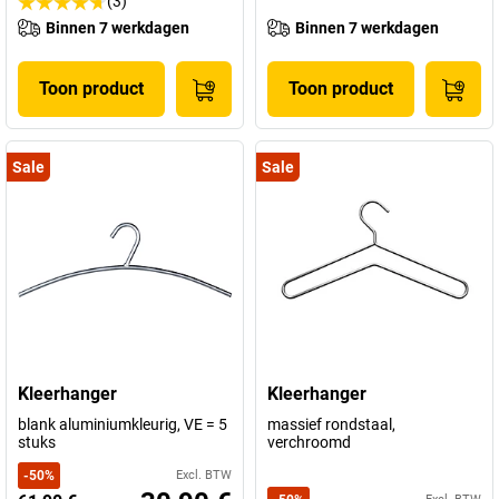
(3)
Binnen 7 werkdagen
Binnen 7 werkdagen
Toon product
Toon product
Sale
Sale
Kleerhanger
Kleerhanger
blank aluminiumkleurig, VE = 5
massief rondstaal,
stuks
verchroomd
-
50
%
Excl. BTW