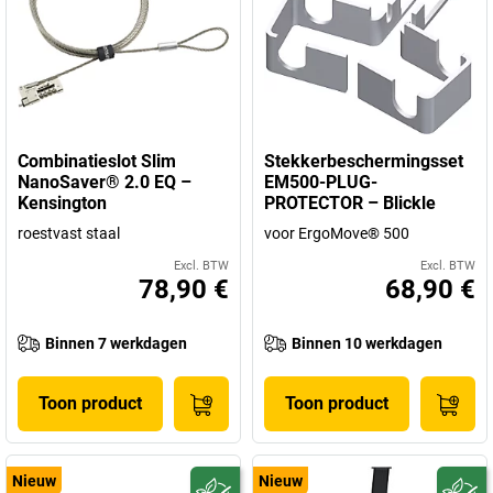
Combinatieslot Slim
Stekkerbeschermingsset
NanoSaver® 2.0 EQ –
EM500-PLUG-
Kensington
PROTECTOR – Blickle
roestvast staal
voor ErgoMove® 500
Excl. BTW
Excl. BTW
78,90 €
68,90 €
Binnen 7 werkdagen
Binnen 10 werkdagen
Toon product
Toon product
Nieuw
Nieuw