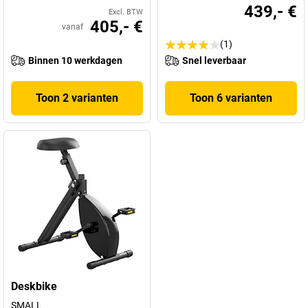
439,- €
Excl. BTW
405,- €
vanaf
(1)
Binnen 10 werkdagen
Snel leverbaar
Toon 2 varianten
Toon 6 varianten
Deskbike
SMALL