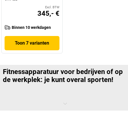
Excl. BTW
345,- €
Binnen 10 werkdagen
Toon 7 varianten
Fitnessapparatuur voor bedrijven of op
de werkplek: je kunt overal sporten!
Geen tijd, geen mogelijkheid, geen ideeën voor oefeningen? Van nu af
aan behoren excuses in uw bedrijf tot het verleden. Omdat met
fitnessapparatuur voor het hele lichaam ook met kleine toestellen
grote effecten worden bereikt. Als u gezondheid en welzijn deel wilt
laten uitmaken van uw bedrijfsfilosofie, moet u fitnessapparatuur