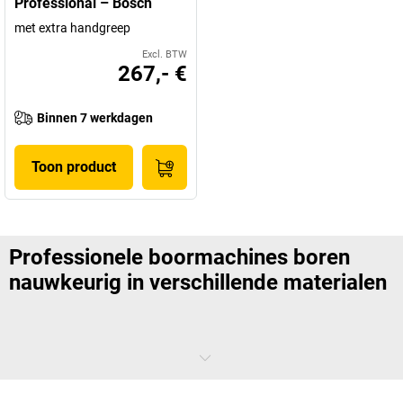
Professional – Bosch
met extra handgreep
Excl. BTW
267,- €
Binnen 7 werkdagen
Toon product
Professionele boormachines boren
nauwkeurig in verschillende materialen
Combineer kracht met precisie: hoogwaardige boormachines.
Conventionele boormachines zijn handig en geschikt voor kleinere
bouwprojecten zoals het voorboren van gaten. Hoek boormachines