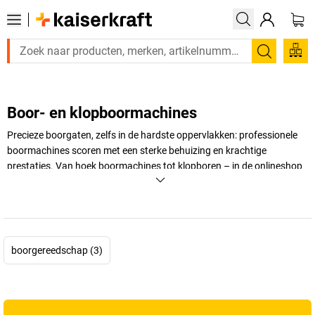
Zoeken
Boor- en klopboormachines
Precieze boorgaten, zelfs in de hardste oppervlakken: professionele
boormachines scoren met een sterke behuizing en krachtige
prestaties. Van hoek boormachines tot klopboren – in de onlineshop
van
kaiserkraft
wacht u een veelzijdig aanbod!
+
Meer weergeven
boorgereedschap (3)