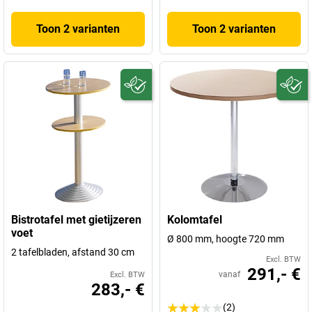
Toon 2 varianten
Toon 2 varianten
Bistrotafel met gietijzeren
Kolomtafel
voet
Ø 800 mm, hoogte 720 mm
2 tafelbladen, afstand 30 cm
Excl. BTW
291,- €
vanaf
Excl. BTW
283,- €
(2)