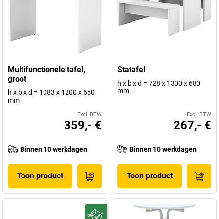
Multifunctionele tafel,
Statafel
groot
h x b x d = 728 x 1300 x 680
mm
h x b x d = 1083 x 1200 x 650
mm
Excl. BTW
Excl. BTW
359,- €
267,- €
Binnen 10 werkdagen
Binnen 10 werkdagen
Toon product
Toon product