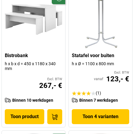
Bistrobank
Statafel voor buiten
h x b x d = 450 x 1180 x 340
h x Ø = 1100 x 800 mm
mm
Excl. BTW
123,- €
vanaf
Excl. BTW
267,- €
(1)
Binnen 10 werkdagen
Binnen 7 werkdagen
Toon product
Toon 4 varianten