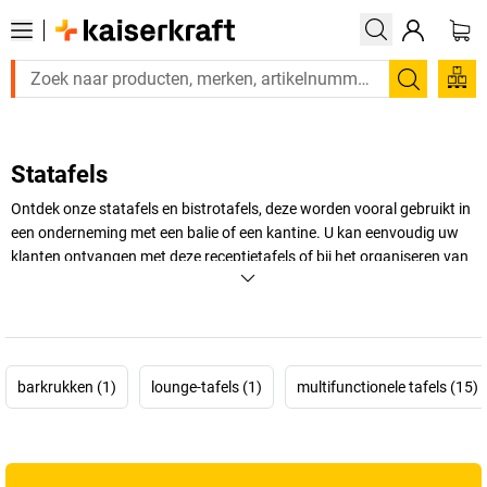
Zoeken
Statafels
Ontdek onze statafels en bistrotafels, deze worden vooral gebruikt in
een onderneming met een balie of een kantine. U kan eenvoudig uw
klanten ontvangen met deze receptietafels of bij het organiseren van
een beurs en wanneer u met een stand op de beurs moet staan, is de
juiste statafel kopen essentieel. Bekijk zeker ook eens het aanbod aan
barkrukken die goed passen bij onze statafels. We hebben een breed
assortiment, van ronde statafels tot in hoogte verstelbare statafels
en grote en kleine statafels.
barkrukken (1)
lounge-tafels (1)
multifunctionele tafels (15)
+
Meer weergeven