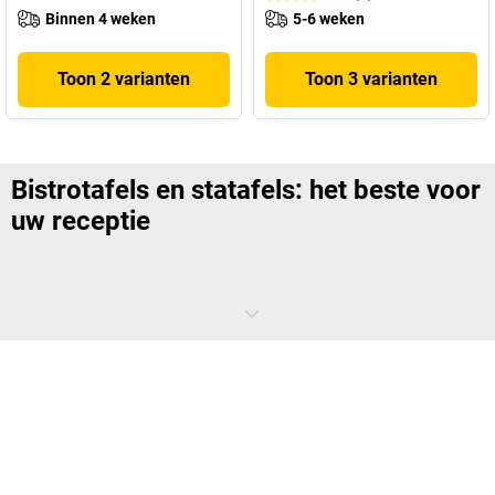
Binnen 4 weken
5-6 weken
Toon 2 varianten
Toon 3 varianten
Bistrotafels en statafels: het beste voor
uw receptie
Ontdek onze statafels die ideaal zijn voor uw
kantoor
, receptie of
balie. U kan deze tafels ook gebruiken voor een stand op de beurs. Wij
hebben allerlei statafels ter beschikking, maar zorg er wel voor dat
deze tafels hoog genoeg zijn voor uw rug. Wanneer ze niet hoog
genoeg zijn, kunt u deze eenvoudig aan ons
aanvragen
. We hebben
namelijk ook verstelbare statafels.