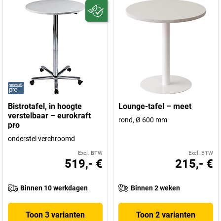
Bistrotafel, in hoogte
Lounge-tafel – meet
verstelbaar – eurokraft
rond, Ø 600 mm
pro
onderstel verchroomd
Excl. BTW
Excl. BTW
519,- €
215,- €
Binnen 10 werkdagen
Binnen 2 weken
Toon 3 varianten
Toon 2 varianten