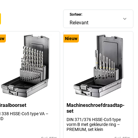
Sorteer:
Relevant
uw
Nieuw
iraalboorset
Machineschroefdraadtap-
set
 338 HSSE-Co5 type VA –
ID
DIN 371/376 HSSE-Co5 type
vorm B met gekleurde ring –
PREMIUM, set klein