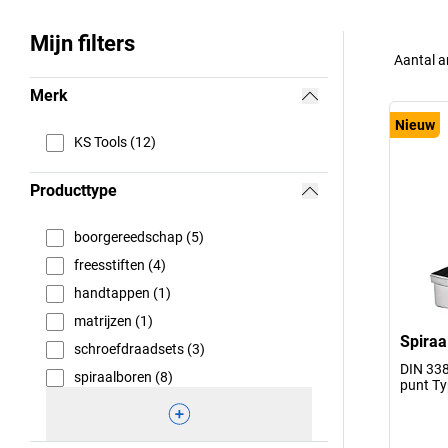
Mijn filters
Aantal a
Merk
Nieuw
KS Tools (12)
Producttype
boorgereedschap (5)
freesstiften (4)
handtappen (1)
matrijzen (1)
Spiraa
schroefdraadsets (3)
DIN 338
spiraalboren (8)
punt Ty