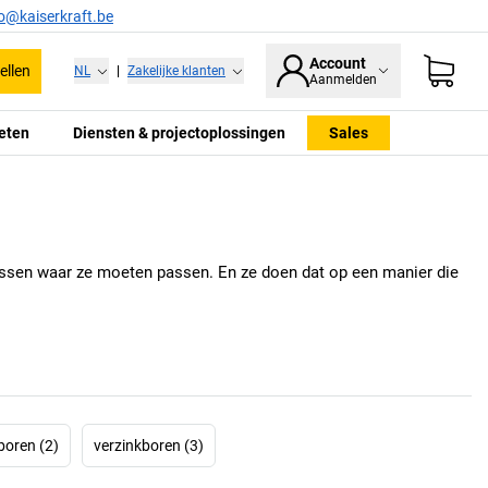
fo@kaiserkraft.be
Account
ellen
NL
|
Zakelijke klanten
Aanmelden
eten
Diensten & projectoplossingen
Sales
passen waar ze moeten passen. En ze doen dat op een manier die
boren (2)
verzinkboren (3)