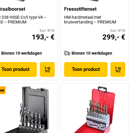
iraalboorset
Freesstiftenset
 338 HSSE-Co5 type VA –
HM-hardmetaal met
ID – PREMIUM
kruisvertanding – PREMIUM
Excl. BTW
Excl. BTW
193,- €
299,- €
Binnen 10 werkdagen
Binnen 10 werkdagen
Toon product
Toon product
uw