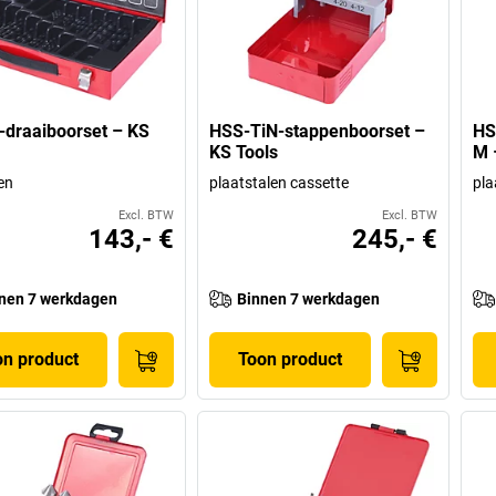
draaiboorset – KS
HSS-TiN-stappenboorset –
HS
KS Tools
M 
en
plaatstalen cassette
pla
Excl. BTW
Excl. BTW
143,- €
245,- €
nen 7 werkdagen
Binnen 7 werkdagen
on product
Toon product