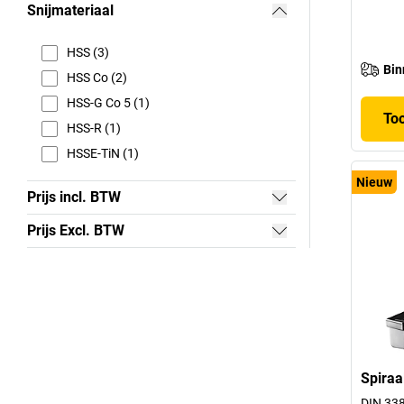
Snijmateriaal
HSS (3)
Bin
HSS Co (2)
HSS-G Co 5 (1)
To
HSS-R (1)
HSSE-TiN (1)
Nieuw
Prijs incl. BTW
Prijs Excl. BTW
Spiraa
DIN 33