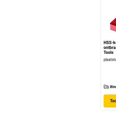
HSS-ke
ontbra
Tools
plaatst
Bin
To