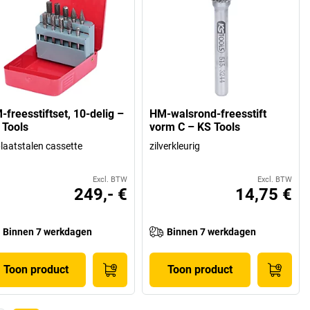
-freesstiftset, 10-delig –
HM-walsrond-freesstift
 Tools
vorm C – KS Tools
plaatstalen cassette
zilverkleurig
Excl. BTW
Excl. BTW
249,- €
14,75 €
Binnen 7 werkdagen
Binnen 7 werkdagen
Toon product
Toon product