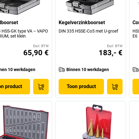
lboorset
Kegelverzinkboorset
Co
8 HSS-GK type VA – VAPO
DIN 335 HSSE-Co5 met U-groef
HSS
UM, set klein
E6
Excl. BTW
Excl. BTW
65,90 €
183,- €
nen 10 werkdagen
Binnen 10 werkdagen
on product
Toon product