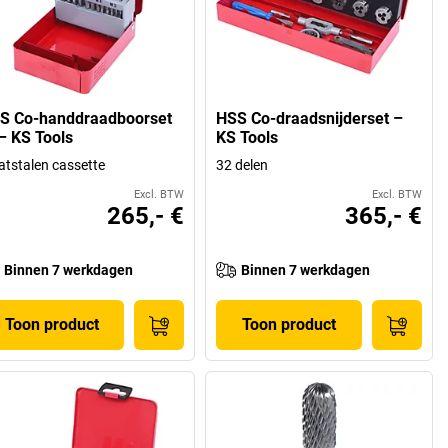
S Co-handdraadboorset
HSS Co-draadsnijderset –
– KS Tools
KS Tools
atstalen cassette
32 delen
Excl. BTW
Excl. BTW
265,- €
365,- €
Binnen 7 werkdagen
Binnen 7 werkdagen
Toon product
Toon product