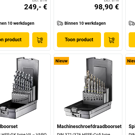
Excl. BTW
Excl. BTW
249,- €
98,90 €
nen 10 werkdagen
Binnen 10 werkdagen
on product
Toon product
Nieuw
Nie
lboorset
Machineschroefdraadboorset
Sp
8 HSS-GK type VA – VAPO
DIN 371/376 HSSE-Co5 type
DIN