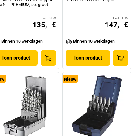
e N – PREMIUM, set groot
Excl. BTW
Excl. BTW
135,- €
147,- €
Binnen 10 werkdagen
Binnen 10 werkdagen
Toon product
Toon product
uw
Nieuw