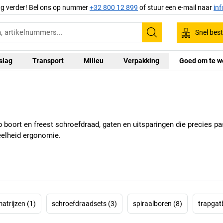
ag verder! Bel ons op nummer
+32 800 12 899
of stuur een e-mail naar
in
Snel best
Zoeken
slag
Transport
Milieu
Verpakking
Goed om te w
p boort en freest schroefdraad, gaten en uitsparingen die precies 
veelheid ergonomie.
atrijzen (1)
schroefdraadsets (3)
spiraalboren (8)
trapgat