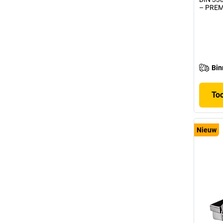
– PREMI
Bin
To
Nieuw