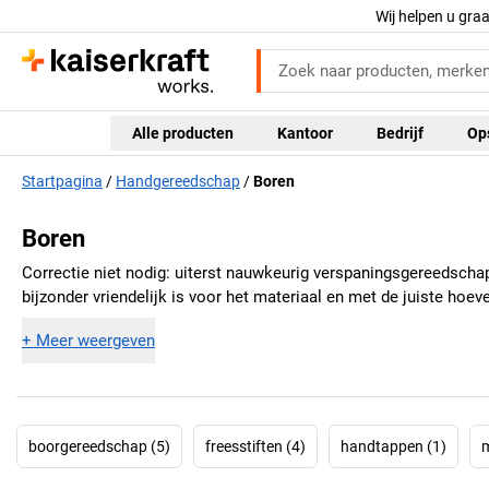
Wij helpen u gra
Alle producten
Kantoor
Bedrijf
Op
Startpagina
Handgereedschap
Boren
Boren
Correctie niet nodig: uiterst nauwkeurig verspaningsgereedscha
bijzonder vriendelijk is voor het materiaal en met de juiste hoe
+
Meer weergeven
boorgereedschap (5)
freesstiften (4)
handtappen (1)
m