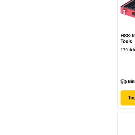
HSS-R-
Tools
170 del
Bin
To