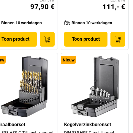
Excl. BTW
Excl. BTW
97,90 €
111,- €
Binnen 10 werkdagen
Binnen 10 werkdagen
Toon product
Toon product
uw
Nieuw
iraalboorset
Kegelverzinkborenset
 338 HSS-G TiN met trappunt
DIN 335 HSS-G met U-groef