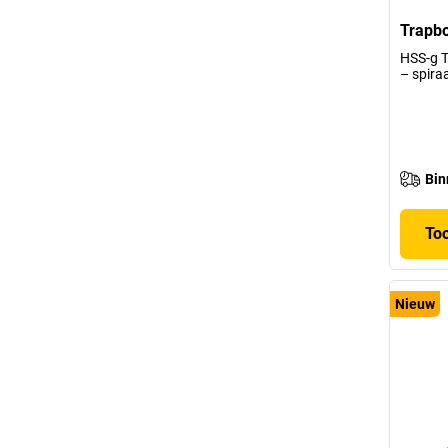
Trapbo
HSS-g T
– spir
Bin
To
Nieuw