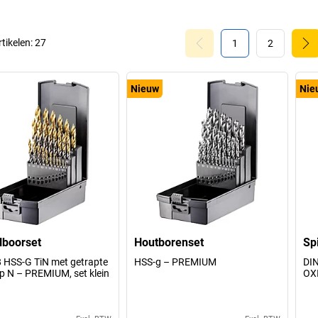
rtikelen:
27
1
2
Nieuw
Nie
lboorset
Houtborenset
Sp
 HSS-G TiN met getrapte
HSS-g – PREMIUM
DIN
p N – PREMIUM, set klein
OX