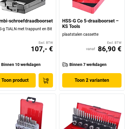
mbi-schroefdraadboorset
HSS-G Co 5-draaiboorset –
KS Tools
-g TiALN met trappunt en Bit
plaatstalen cassette
Excl. BTW
Excl. BTW
107,- €
86,90 €
vanaf
Binnen 10 werkdagen
Binnen 7 werkdagen
Toon product
Toon 2 varianten