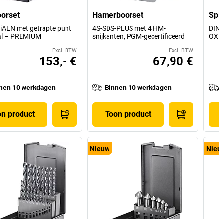
orset
Hamerboorset
Sp
iALN met getrapte punt
4S-SDS-PLUS met 4 HM-
DIN
aal – PREMIUM
snijkanten, PGM-gecertificeerd
OX
Excl. BTW
Excl. BTW
153,- €
67,90 €
nen 10 werkdagen
Binnen 10 werkdagen
on product
Toon product
Nieuw
Nie