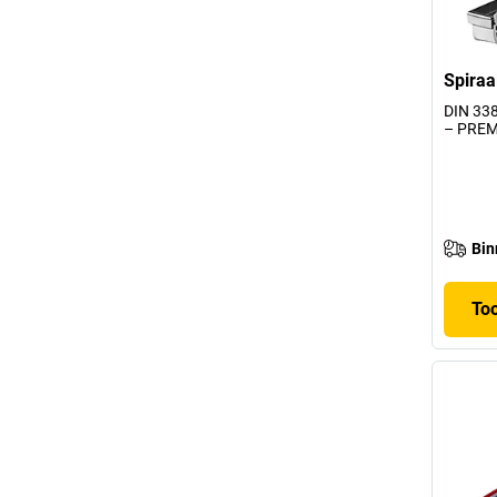
Spiraa
DIN 33
– PREMI
Bin
To