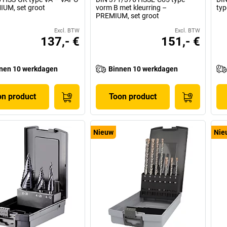
UM, set groot
vorm B met kleurring –
typ
PREMIUM, set groot
Excl. BTW
Excl. BTW
137,- €
151,- €
nen 10 werkdagen
Binnen 10 werkdagen
on product
Toon product
Nieuw
Nie