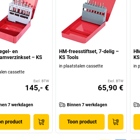
gel- en
HM-freesstiftset, 7-delig –
HM
amverzinkset – KS
KS Tools
KS
in plaatstalen cassette
in 
alen cassette
Excl. BTW
Excl. BTW
145,- €
65,90 €
nen 7 werkdagen
Binnen 7 werkdagen
on product
Toon product