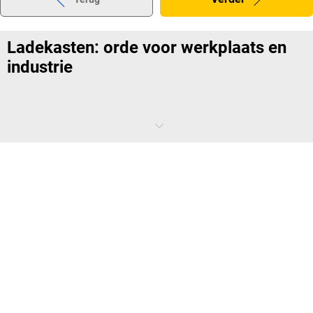
Ladekasten: orde voor werkplaats en
industrie
Een georganiseerde en opgeruimde werkplek is de basis voor netjes
uitgevoerd werk. Op kantoor, in het magazijn of in de werkplaats -
met ladekasten kunt u elke werkplek inrichten volgens de behoeften
van uw medewerkers. Als je de kasten combineert met intelligente
lade-organisatiesystemen, kun je gereedschap en keukengerei nog
beter sorteren en hygiënisch opbergen. Op die manier vindt u de
benodigde items in een handomdraai en hebt u ze nog sneller bij de
hand. Moderne functies zoals sluitsystemen bieden ook een hoge
mate van veiligheid - vooral bij het opbergen van gevoelige
documenten.