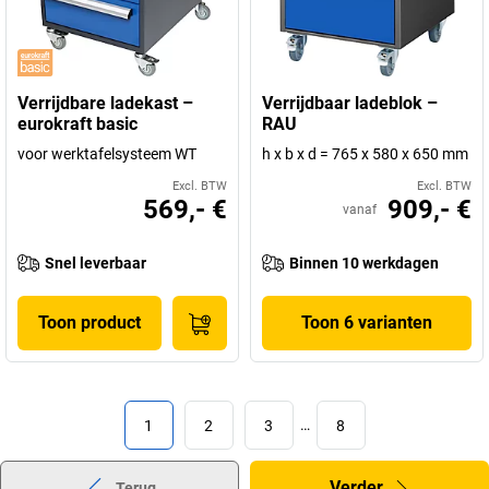
Verrijdbare ladekast –
Verrijdbaar ladeblok –
eurokraft basic
RAU
voor werktafelsysteem WT
h x b x d = 765 x 580 x 650 mm
Excl. BTW
Excl. BTW
569,- €
909,- €
vanaf
Snel leverbaar
Binnen 10 werkdagen
Toon product
Toon 6 varianten
1
2
3
…
8
Verder
Terug