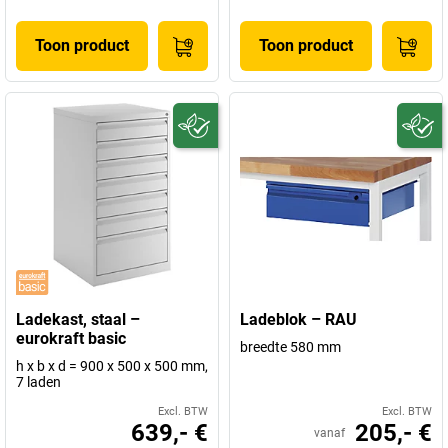
Toon product
Toon product
Ladekast, staal –
Ladeblok – RAU
eurokraft basic
breedte 580 mm
h x b x d = 900 x 500 x 500 mm,
7 laden
Excl. BTW
Excl. BTW
639,- €
205,- €
vanaf