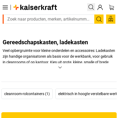
Zoeken
Gereedschapskasten, ladekasten
Veel opbergruimte voor kleine onderdelen en accessoires: Ladekasten
zijn handige organisatoren als basis voor de werkbank, voor gebruik
in cleanrooms of op kantoor. Kies uit grote, kleine, smalle of brede
ladekasten en -blokken met een vergrendelingssysteem of individuele
uittrek stops. Ontdek het grote aanbod in de
kaiserkraft
webshop.
+
Meer weergeven
cleanroom-rolcontainers (1)
elektrisch in hoogte verstelbare wer