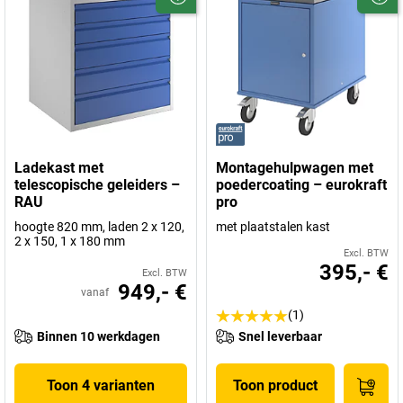
Ladekast met
Montagehulpwagen met
telescopische geleiders –
poedercoating – eurokraft
RAU
pro
hoogte 820 mm, laden 2 x 120,
met plaatstalen kast
2 x 150, 1 x 180 mm
Excl. BTW
395,- €
Excl. BTW
949,- €
vanaf
(1)
Binnen 10 werkdagen
Snel leverbaar
Toon 4 varianten
Toon product