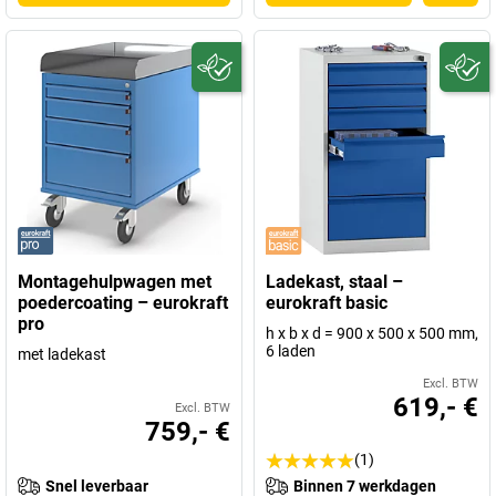
Montagehulpwagen met
Ladekast, staal –
poedercoating – eurokraft
eurokraft basic
pro
h x b x d = 900 x 500 x 500 mm,
6 laden
met ladekast
Excl. BTW
619,- €
Excl. BTW
759,- €
(1)
Snel leverbaar
Binnen 7 werkdagen