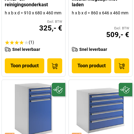
reinigingsonderkast
laden
h x b x d = 910 x 680 x 460 mm
h x b x d = 860 x 646 x 460 mm
Excl. BTW
325,- €
Excl. BTW
509,- €
(1)
Snel leverbaar
Snel leverbaar
Toon product
Toon product