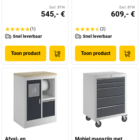
Excl. BTW
Excl. BTW
545,- €
609,- €
(1)
(2)
Snel leverbaar
Snel leverbaar
Toon product
Toon product
Afval- en
Mobiel magazijn met