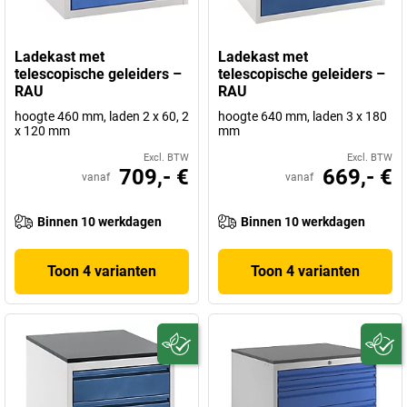
Ladekast met
Ladekast met
telescopische geleiders –
telescopische geleiders –
RAU
RAU
hoogte 460 mm, laden 2 x 60, 2
hoogte 640 mm, laden 3 x 180
x 120 mm
mm
Excl. BTW
Excl. BTW
709,- €
669,- €
vanaf
vanaf
Binnen 10 werkdagen
Binnen 10 werkdagen
Toon 4 varianten
Toon 4 varianten