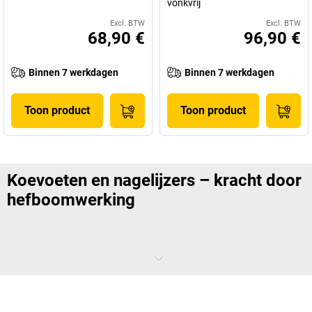
vonkvrij
Excl. BTW
Excl. BTW
68,90 €
96,90 €
Binnen 7 werkdagen
Binnen 7 werkdagen
Toon product
Toon product
Koevoeten en nagelijzers – kracht door
hefboomwerking
Breekijzers zijn veelzijdige gereedschappen die in elke werkplaats
thuishoren. Voor sloopwerk, groenonderhoud of reparaties – zelfs
met relatief weinig inspanning ontwikkelt het handgereedschap een
sterk hefboomeffect. Hierdoor kunt u zelfs sterke verbindingen in een