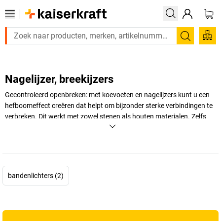
Zoeken
Nagelijzer, breekijzers
Gecontroleerd openbreken: met koevoeten en nagelijzers kunt u een
hefboomeffect creëren dat helpt om bijzonder sterke verbindingen te
verbreken. Dit werkt met zowel stenen als houten materialen. Zelfs
als spijkers of lijm de materialen bij elkaar houden, kunt u een koevoet
gebruiken om de verbinding in een mum van tijd te verbreken. Ontdek
koevoeten, breekijzers en nagelijzers in verschillende uitvoeringen in
de online shop van
kaiserkraft
.
bandenlichters (2)
+
Meer weergeven