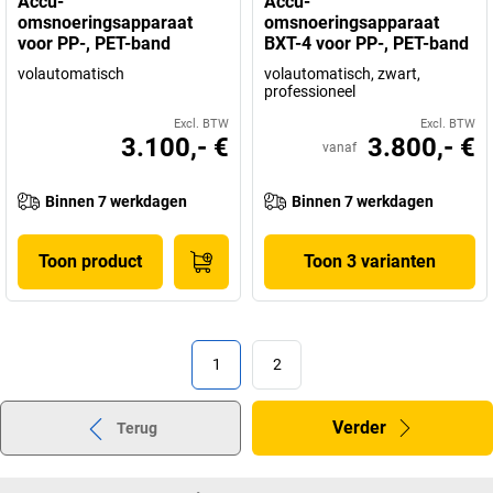
Accu-
Accu-
omsnoeringsapparaat
omsnoeringsapparaat
voor PP-, PET-band
BXT-4 voor PP-, PET-band
volautomatisch
volautomatisch, zwart,
professioneel
Excl. BTW
Excl. BTW
3.100,- €
3.800,- €
vanaf
Binnen 7 werkdagen
Binnen 7 werkdagen
Toon product
Toon 3 varianten
1
2
Verder
Terug