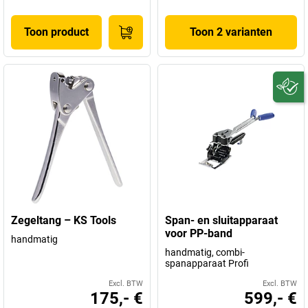
Toon product
Toon 2 varianten
Zegeltang – KS Tools
Span- en sluitapparaat
voor PP-band
handmatig
handmatig, combi-
spanapparaat Profi
Excl. BTW
Excl. BTW
175,- €
599,- €