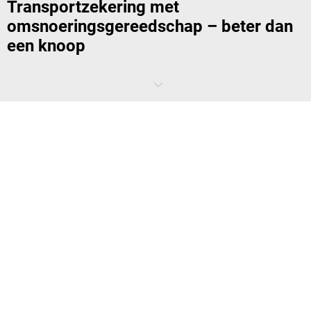
Transportzekering met
omsnoeringsgereedschap – beter dan
een knoop
Professioneel transport beveiligen is een kunst op zich? Niet met ons
omsnoeringsgereedschap. Naast span- en sluitapparaten voor
diverse toepassingen bieden wij ook geschikte
omsnoeringsbanden
van robuuste kunststof en staal. Uw verpakte goederen zijn dus
optimaal beveiligd tijdens het transport.
Spanapparaat en tang of een combinatie
van span- en sluitapparaat?
Spannen, afdichten, snijden: Deze drie stappen zijn altijd dezelfde
voor het omsnoeren, maar ze kunnen op verschillende manieren