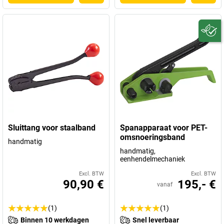
Sluittang voor staalband
Spanapparaat voor PET-
omsnoeringsband
handmatig
handmatig,
eenhendelmechaniek
Excl. BTW
Excl. BTW
90,90 €
195,- €
vanaf
(1)
(1)
Binnen 10 werkdagen
Snel leverbaar