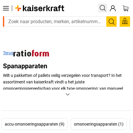
Zoeken
Terug
Spanapparaten
Wilt u pakketten of pallets veilig verzegelen voor transport? In het
assortiment van
kaiserkraft
vindt u het juiste
omsnoeringsgereedschap voor elk type omsnoering; van manueel
spanapparaat tot omsnoeringsgereedschap met oplaadbare
batterijen tot elektrische omsnoeringsmachines.
+
Meer weergeven
accu-omsnoeringsapparaten (9)
omsnoeringsapparaten (1)