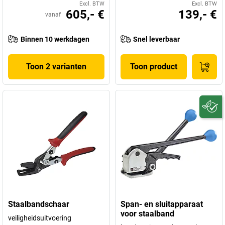
Excl. BTW
Excl. BTW
605,- €
139,- €
vanaf
Binnen 10 werkdagen
Snel leverbaar
Toon 2 varianten
Toon product
Staalbandschaar
Span- en sluitapparaat
voor staalband
veiligheidsuitvoering