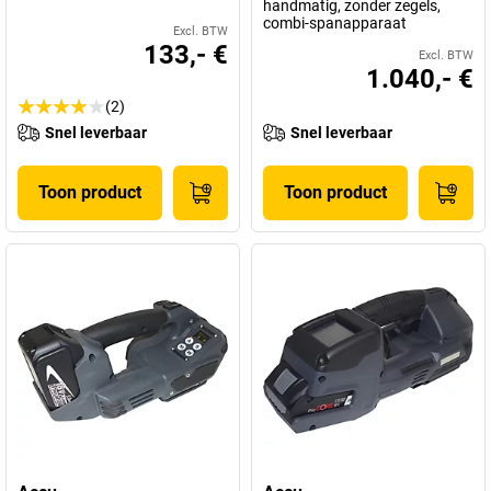
handmatig, zonder zegels,
combi-spanapparaat
Excl. BTW
133,- €
Excl. BTW
1.040,- €
(2)
Snel leverbaar
Snel leverbaar
Toon product
Toon product