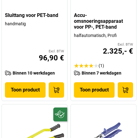
Sluittang voor PET-band
Accu-
omsnoeringsapparaat
handmatig
voor PP-, PET-band
halfautomatisch, Profi
Excl. BTW
2.325,- €
Excl. BTW
96,90 €
(1)
Binnen 10 werkdagen
Binnen 7 werkdagen
Toon product
Toon product