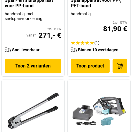
Span- en sluitapparaat
Spanapparaat voor PP-,
voor PP-band
PET-band
handmatig, met
handmatig
snelspanvoorziening
Excl. BTW
81,90 €
Excl. BTW
271,- €
vanaf
(1)
Snel leverbaar
Binnen 10 werkdagen
Toon 2 varianten
Toon product