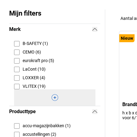
Mijn filters
Aantal a
Merk
Nieuw
B-SAFETY (1)
CEMO (6)
eurokraft pro (5)
LaCont (10)
LOXXER (4)
VLITEX (19)
Brand
Producttype
h x b x
voor 6/
accu-magazijnbakken (1)
accustellingen (2)