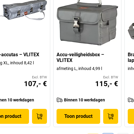
-accutas – VLITEX
Accu-veiligheidsbox –
Br
VLITEX
la
g XL, inhoud 8,42 l
afmeting L, inhoud 4,99 l
inh
Excl. BTW
Excl. BTW
107,- €
115,- €
nen 10 werkdagen
Binnen 10 werkdagen
on product
Toon product