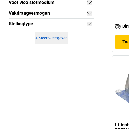
Voor vloeistofmedium
Vakdraagvermogen
Stellingtype
Bin
+
Meer weergeven
To
Li-ion