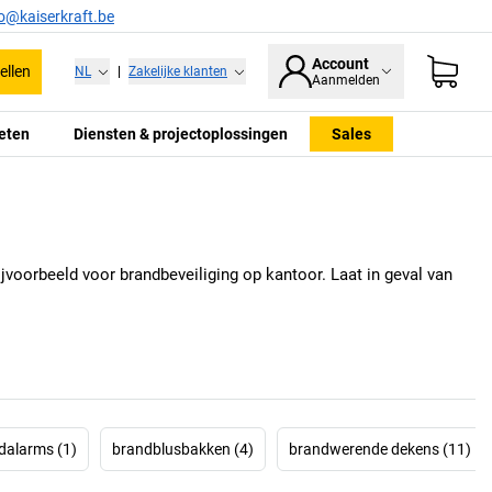
fo@kaiserkraft.be
Account
ellen
NL
|
Zakelijke klanten
Aanmelden
eten
Diensten & projectoplossingen
Sales
ijvoorbeeld voor brandbeveiliging op kantoor. Laat in geval van
dalarms (1)
brandblusbakken (4)
brandwerende dekens (11)