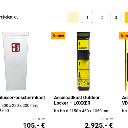
rtikelen:
63
1
2
3
Nieuw
Nie
blusser-beschermkast
Acculaadkast Outdoor
Ac
Locker – LOXXER
VD
 d 800 x 230 x 300 mm,
12 kg
h x b x d 2150 x 460 x 1050 mm
h x
Excl. BTW
Excl. BTW
105,- €
2.925,- €