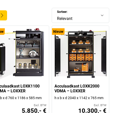
Sorteer:
Relevant
uw
Nieuw
culaadkast LOXK1100
Acculaadkast LOXK2000
MA – LOXXER
VDMA – LOXXER
 b x d 760 x 1186 x 585 mm
h x b x d 2040 x 1142 x 765 mm
Excl. BTW
Excl. BTW
5.850,- €
10.300,- €