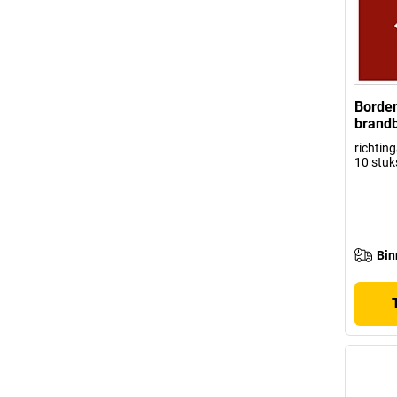
Borden
brandb
richtin
10 stuk
Bin