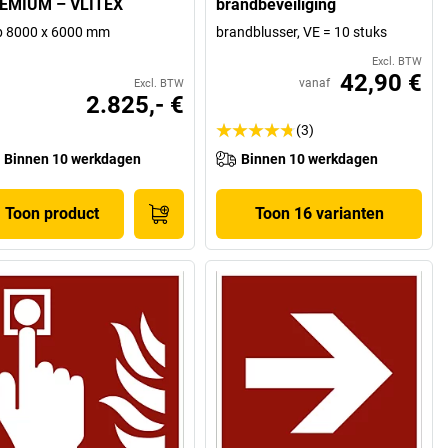
EMIUM – VLITEX
brandbeveiliging
 b 8000 x 6000 mm
brandblusser, VE = 10 stuks
Excl. BTW
42,90 €
vanaf
Excl. BTW
2.825,- €
(3)
Binnen 10 werkdagen
Binnen 10 werkdagen
Toon product
Toon 16 varianten