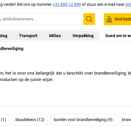
ag verder! Bel ons op nummer
+32 800 12 899
of stuur een e-mail naar
in
Snel best
Zoeken
slag
Transport
Milieu
Verpakking
Goed om te w
dbeveiliging
, het is voor ons belangrijk dat u beschikt over brandbeveiliging, b
roducten op de juiste wijze.
 (1)
blusdekens (12)
borden voor brandbeveiliging (9)
bran