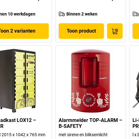
nen 10 werkdagen
Binnen 2 weken
Toon 2 varianten
Toon product
aadkast LOX12 –
Alarmmelder TOP-ALARM –
Li
ER
B-SAFETY
PR
 d 2015 x 1042 x 765 mm
met sirene en bliksemlicht
l x