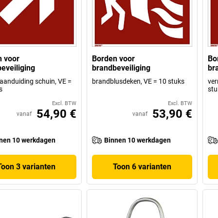
 voor
Borden voor
Bo
eveiliging
brandbeveiliging
br
gaanduiding schuin, VE =
brandblusdeken, VE = 10 stuks
ver
s
stu
Excl. BTW
Excl. BTW
54,90 €
53,90 €
vanaf
vanaf
nen 10 werkdagen
Binnen 10 werkdagen
Toon 3 varianten
Toon 6 varianten