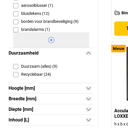
aerosolblusser (1)
Bin
blusdekens (12)
borden voor brandbeveiliging (9)
brandalarms (1)
Nieuw
Duurzaamheid
Duurzaam (alles) (9)
Recyclebaar (24)
Hoogte [mm]
Breedte [mm]
Diepte [mm]
Accul
LOXX
Inhoud [L]
h x b x