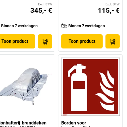
Excl. BTW
Excl. BTW
345,- €
115,- €
Binnen 7 werkdagen
Binnen 7 werkdagen
Toon product
Toon product
-ionbatterij-branddeken
Borden voor