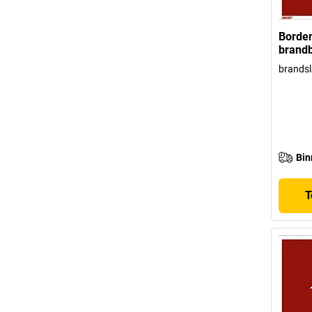
Borden
brandb
brandsl
Bin
T