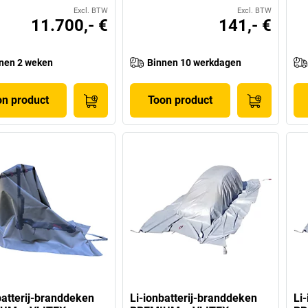
Excl. BTW
Excl. BTW
11.700,- €
141,- €
nen 2 weken
Binnen 10 werkdagen
on product
Toon product
batterij-branddeken
Li-ionbatterij-branddeken
Li