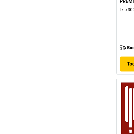
PREMI
l x b 3
Bin
To