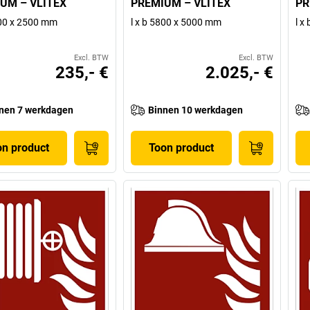
UM – VLITEX
PREMIUM – VLITEX
PR
000 x 2500 mm
l x b 5800 x 5000 mm
l x
Excl. BTW
Excl. BTW
235,- €
2.025,- €
nen 7 werkdagen
Binnen 10 werkdagen
on product
Toon product