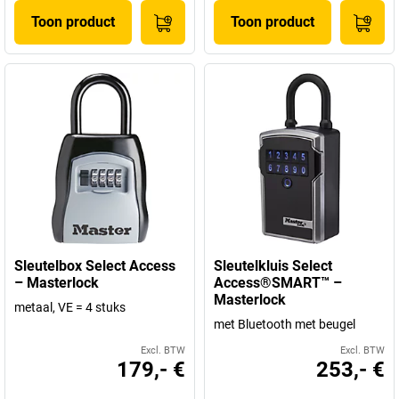
Toon product
Toon product
Sleutelbox Select Access
Sleutelkluis Select
– Masterlock
Access®SMART™ –
Masterlock
metaal, VE = 4 stuks
met Bluetooth met beugel
Excl. BTW
Excl. BTW
179,- €
253,- €