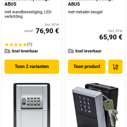
ABUS
ABUS
met wandbevestiging, LED-
met metalen beugel
verlichting
Excl. BTW
76,90 €
vanaf
Excl. BTW
65,90 €
(1)
Snel leverbaar
Snel leverbaar
Toon 2 varianten
Toon product