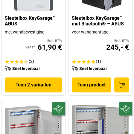
Sleutelbox KeyGarage™ –
Sleutelbox KeyGarage™
ABUS
met Bluetooth® – ABUS
met wandbevestiging
voor wandmontage
Excl. BTW
Excl. BTW
61,90 €
245,- €
vanaf
(2)
(1)
Snel leverbaar
Snel leverbaar
Toon 2 varianten
Toon product