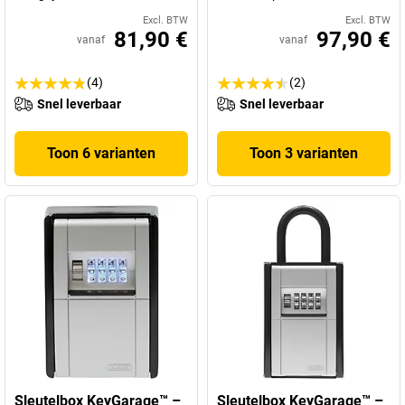
Excl. BTW
Excl. BTW
81,90 €
97,90 €
vanaf
vanaf
(4)
(2)
Snel leverbaar
Snel leverbaar
Toon 6 varianten
Toon 3 varianten
Sleutelbox KeyGarage™ –
Sleutelbox KeyGarage™ –