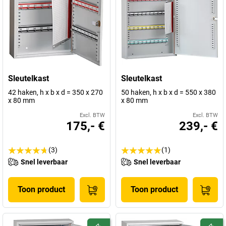
Sleutelkast
Sleutelkast
42 haken, h x b x d = 350 x 270
50 haken, h x b x d = 550 x 380
x 80 mm
x 80 mm
Excl. BTW
Excl. BTW
175,- €
239,- €
(3)
(1)
Snel leverbaar
Snel leverbaar
Toon product
Toon product