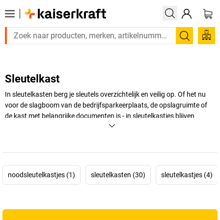
Zoeken
Sleutelkast
In sleutelkasten berg je sleutels overzichtelijk en veilig op. Of het nu
voor de slagboom van de bedrijfsparkeerplaats, de opslagruimte of
de kast met belangrijke documenten is - in sleutelkastjes blijven
sleutels altijd binnen handbereik. Van kleine modellen voor
deurknoppen of leuningen tot grotere sleutelkastjes voor aan de
muur: ontdek de selectie bij
kaiserkraft
!
+
Meer weergeven
noodsleutelkastjes (1)
sleutelkasten (30)
sleutelkastjes (4)