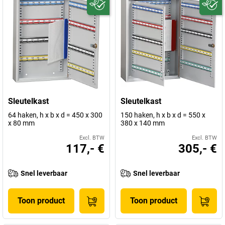
Sleutelkast
Sleutelkast
64 haken, h x b x d = 450 x 300
150 haken, h x b x d = 550 x
x 80 mm
380 x 140 mm
Excl. BTW
Excl. BTW
117,- €
305,- €
Snel leverbaar
Snel leverbaar
Toon product
Toon product