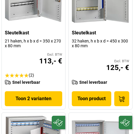
Sleutelkast
Sleutelkast
21 haken, h x b x d = 350 x 270
32 haken, h x b x d = 450 x 300
x 80 mm
x 80 mm
Excl. BTW
113,- €
Excl. BTW
125,- €
(2)
Snel leverbaar
Snel leverbaar
Toon 2 varianten
Toon product