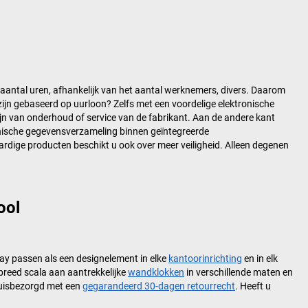
e aantal uren, afhankelijk van het aantal werknemers, divers. Daarom
zijn gebaseerd op uurloon? Zelfs met een voordelige elektronische
ijn van onderhoud of service van de fabrikant. Aan de andere kant
tronische gegevensverzameling binnen geïntegreerde
rdige producten beschikt u ook over meer veiligheid. Alleen degenen
ool
y passen als een designelement in elke
kantoorinrichting
en in elk
breed scala aan aantrekkelijke
wandklokken
in verschillende maten en
thuisbezorgd met een
gegarandeerd 30-dagen retourrecht
. Heeft u