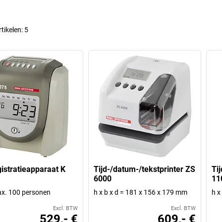
rtikelen:
5
gistratieapparaat K
Tijd-/datum-/tekstprinter ZS
Ti
6000
11
x. 100 personen
h x b x d = 181 x 156 x 179 mm
h x
Excl. BTW
Excl. BTW
529,- €
609,- €