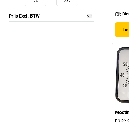
-
Bin
Prijs Excl. BTW
To
Meetin
h x b x