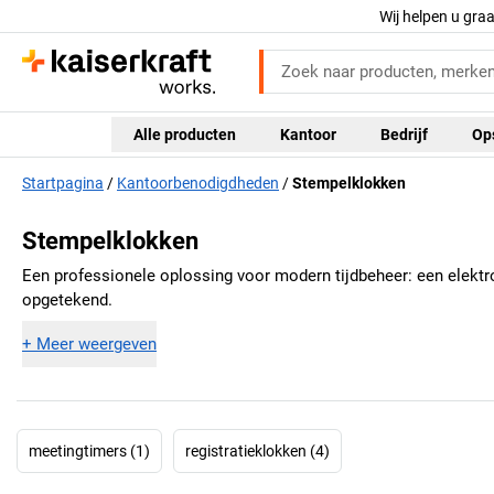
Wij helpen u gra
Alle producten
Kantoor
Bedrijf
Op
Startpagina
Kantoorbenodigdheden
Stempelklokken
Stempelklokken
Een professionele oplossing voor modern tijdbeheer: een elektro
opgetekend.
+
Meer weergeven
meetingtimers (1)
registratieklokken (4)