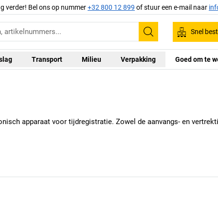
ag verder! Bel ons op nummer
+32 800 12 899
of stuur een e-mail naar
in
Snel best
Zoeken
slag
Transport
Milieu
Verpakking
Goed om te w
nisch apparaat voor tijdregistratie. Zowel de aanvangs- en vertrekt