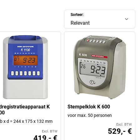
Sorteer:
Relevant
jdregistratieapparaat K
Stempelklok K 600
00
voor max. 50 personen
 b x d = 244 x 175 x 132 mm
Excl. BTW
529,- €
Excl. BTW
419,- €