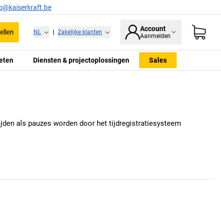
fo@kaiserkraft.be
Account
ellen
NL
|
Zakelijke klanten
Aanmelden
eten
Diensten & projectoplossingen
Sales
ijden als pauzes worden door het tijdregistratiesysteem