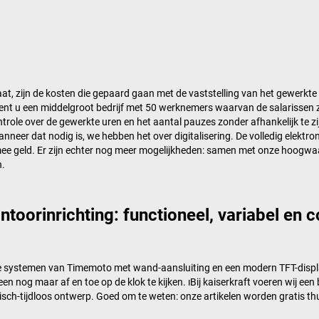
jgaat, zijn de kosten die gepaard gaan met de vaststelling van het gewerkt
: Bent u een middelgroot bedrijf met 50 werknemers waarvan de salarissen 
trole over de gewerkte uren en het aantal pauzes zonder afhankelijk te z
anneer dat nodig is, we hebben het over digitalisering. De volledig elek
e geld. Er zijn echter nog meer mogelijkheden:​ samen met onze hoogwaa
n.
oorinrichting: functioneel, variabel en c
e systemen van Timemoto met wand-aansluiting en een modern TFT-displa
 nog maar af en toe op de klok te kijken. ıBij
kaiserkraft
voeren wij een 
hnisch-tijdloos ontwerp. Goed om te weten: onze artikelen worden gratis 