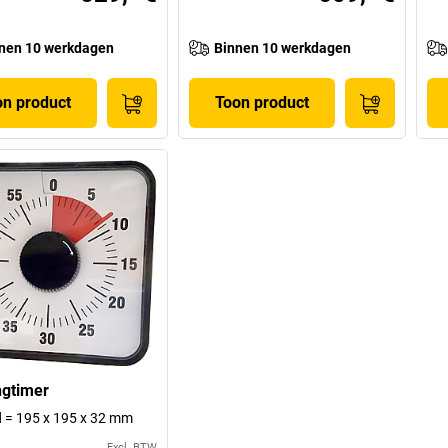
nen 10 werkdagen
Binnen 10 werkdagen
on product
Toon product
gtimer
 d = 195 x 195 x 32 mm
Excl. BTW