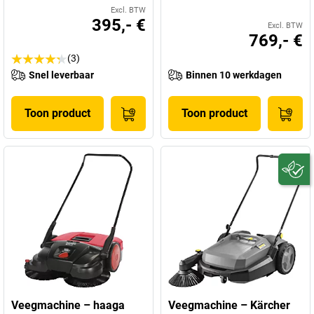
Excl. BTW
395,- €
Excl. BTW
769,- €
(3)
Snel leverbaar
Binnen 10 werkdagen
Toon product
Toon product
Veegmachine – haaga
Veegmachine – Kärcher