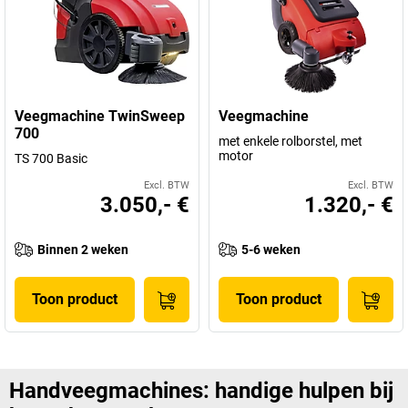
Veegmachine TwinSweep
Veegmachine
700
met enkele rolborstel, met
motor
TS 700 Basic
Excl. BTW
Excl. BTW
3.050,- €
1.320,- €
Binnen 2 weken
5-6 weken
Toon product
Toon product
Handveegmachines: handige hulpen bij