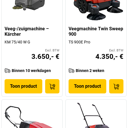
Veeg-/zuigmachine –
Veegmachine Twin Sweep
Kärcher
900
KM 75/40 W G
TS 900E Pro
Excl. BTW
Excl. BTW
3.650,- €
4.350,- €
Binnen 10 werkdagen
Binnen 2 weken
Toon product
Toon product