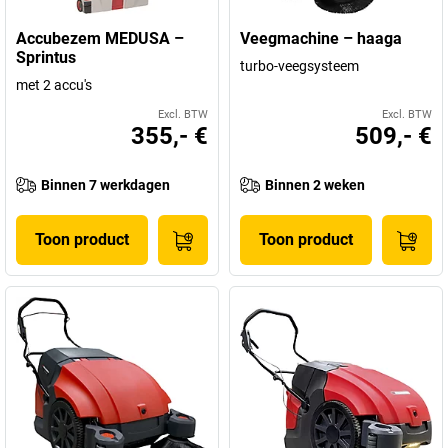
Accubezem MEDUSA –
Veegmachine – haaga
Sprintus
turbo-veegsysteem
met 2 accu's
Excl. BTW
Excl. BTW
355,- €
509,- €
Binnen 7 werkdagen
Binnen 2 weken
Toon product
Toon product