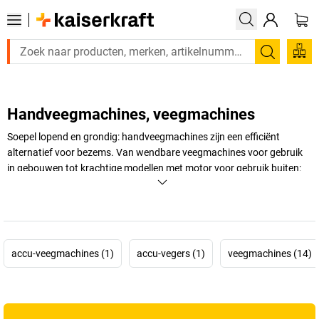
Zoeken
Handveegmachines, veegmachines
Soepel lopend en grondig: handveegmachines zijn een efficiënt
alternatief voor bezems. Van wendbare veegmachines voor gebruik
in gebouwen tot krachtige modellen met motor voor gebruik buiten:
met de handveegmachines van
kaiserkraft
hebt u zelfs grotere
oppervlakken in een handomdraai geveegd.
+
Meer weergeven
accu-veegmachines (1)
accu-vegers (1)
veegmachines (14)