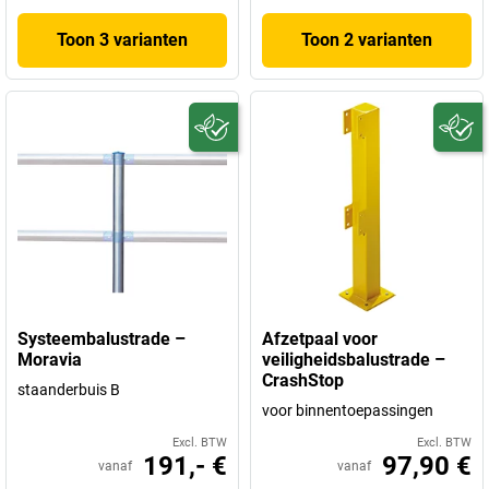
Toon 3 varianten
Toon 2 varianten
Systeembalustrade –
Afzetpaal voor
Moravia
veiligheidsbalustrade –
CrashStop
staanderbuis B
voor binnentoepassingen
Excl. BTW
Excl. BTW
191,- €
97,90 €
vanaf
vanaf