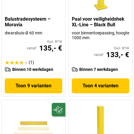
Balustradesysteem –
Paal voor veiligheidshek
Moravia
XL-Line – Black Bull
dwarsbuis-Ø 60 mm
voor binnentoepassing, hoogte
1000 mm
Excl. BTW
135,- €
vanaf
Excl. BTW
133,- €
vanaf
(1)
Binnen 10 werkdagen
Binnen 7 werkdagen
Toon 9 varianten
Toon 4 varianten