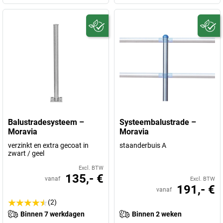
Balustradesysteem –
Systeembalustrade –
Moravia
Moravia
verzinkt en extra gecoat in
staanderbuis A
zwart / geel
Excl. BTW
135,- €
vanaf
Excl. BTW
191,- €
vanaf
(2)
Binnen 7 werkdagen
Binnen 2 weken