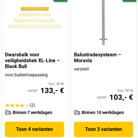
Dwarsbalk voor
Balustradesysteem –
veiligheidshek XL-Line –
Moravia
Black Bull
verzinkt
voor buitentoepassing
Excl. BTW
133,- €
vanaf
Excl. BTW
103,- €
vanaf
(2)
Binnen 7 werkdagen
Binnen 10 werkdagen
Toon 4 varianten
Toon 3 varianten