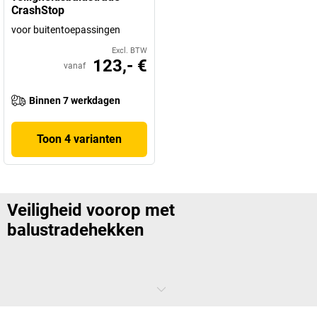
CrashStop
voor buitentoepassingen
Excl. BTW
123,- €
vanaf
Binnen 7 werkdagen
Toon 4 varianten
Veiligheid voorop met
balustradehekken
Werkt u in de bouw? Dan weet u hoe belangrijk het is dat alles veilig
verloopt. Of u nu een steiger gebruikt, de ene weg van de andere moet