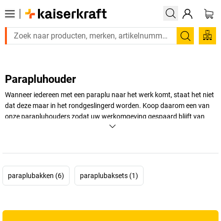
Zoeken
Parapluhouder
Wanneer iedereen met een paraplu naar het werk komt, staat het niet
dat deze maar in het rondgeslingerd worden. Koop daarom een van
onze parapluhouders zodat uw werkomgeving gespaard blijft van
rondslingerend paraplu’s. Deze paraplubakken zijn gemaakt van
uitstekend materiaal en kunt u kopen via onze webshop
+
Meer weergeven
paraplubakken (6)
paraplubaksets (1)