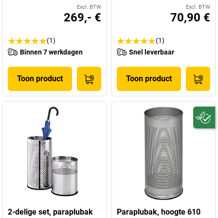
Excl. BTW
Excl. BTW
269,- €
70,90 €
(1)
(1)
Binnen 7 werkdagen
Snel leverbaar
Toon product
Toon product
2-delige set, paraplubak
Paraplubak, hoogte 610