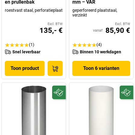
en prullenbak
mm – VAR
roestvast staal, perforatieplaat
geperforeerd plaatstaal,
verzinkt
Excl. BTW
Excl. BTW
135,- €
85,90 €
vanaf
(1)
(4)
Snel leverbaar
Binnen 10 werkdagen
Toon product
Toon 6 varianten