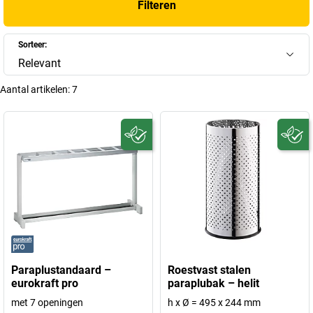
Filteren
Sorteer:
Relevant
Aantal artikelen:
7
Paraplustandaard –
Roestvast stalen
eurokraft pro
paraplubak – helit
met 7 openingen
h x Ø = 495 x 244 mm