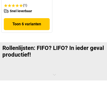
(1)
Snel leverbaar
Toon 6 varianten
Rollenlijsten: FIFO? LIFO? In ieder geval
productief!
In ieder magazijn, onafhankelijk van de afmetingen, gaat het om de
perfecte organisatie en de laagst mogelijke opslagkosten. Of u
hiertoe volgens het FIFO- of het LIFO-principe (first-in-first-out c.q.
last-in-first-out) vertrouwt, dat is een bedrijfsinterne vraag. Over het
algemeen geldt: Maak het werk gemakkelijker! Exact om die reden
vertrouwen veel klanten op onze rollenlijsten.