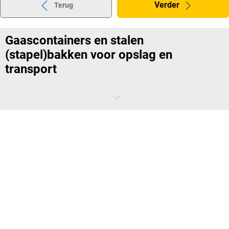
Verder
Terug
Gaascontainers en stalen
(stapel)bakken voor opslag en
transport
Met gaasboxen en stalen/metalen stapelbakken kunt u een grote
verscheidenheid aan goederen overzichtelijk opslaan. Zo kunt u de
ruimte in uw magazijn efficiënter benutten. Zowel palletkooien als
stapelbakken kunnen op elkaar worden geplaatst en in elkaar
passen. Ze stellen u ook in staat om goederen van A naar B te
transporteren - met behulp van een kraan of andere
hefapparatuur
.
Het productassortiment dekt een breed scala aan operationele
vereisten: van productie en opslag tot levering en de presentatie van
goederen voor de verkoop.