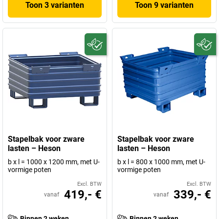
Toon 3 varianten
Toon 9 varianten
Stapelbak voor zware
Stapelbak voor zware
lasten – Heson
lasten – Heson
b x l = 1000 x 1200 mm, met U-
b x l = 800 x 1000 mm, met U-
vormige poten
vormige poten
Excl. BTW
Excl. BTW
419,- €
339,- €
vanaf
vanaf
Binnen 2 weken
Binnen 2 weken