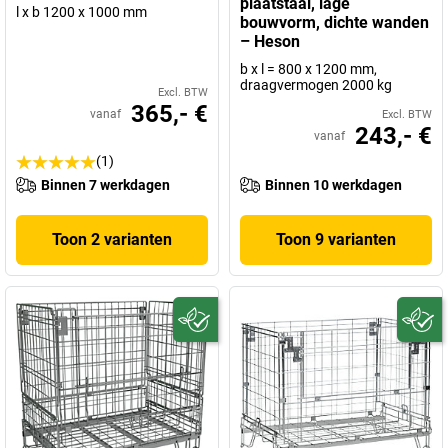
plaatstaal, lage
l x b 1200 x 1000 mm
bouwvorm, dichte wanden
– Heson
b x l = 800 x 1200 mm,
draagvermogen 2000 kg
Excl. BTW
365,- €
vanaf
Excl. BTW
243,- €
vanaf
(1)
Binnen 7 werkdagen
Binnen 10 werkdagen
Toon 2 varianten
Toon 9 varianten