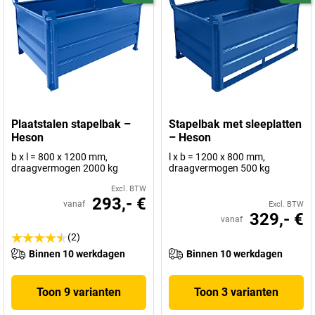
Plaatstalen stapelbak –
Stapelbak met sleeplatten
Heson
– Heson
b x l = 800 x 1200 mm,
l x b = 1200 x 800 mm,
draagvermogen 2000 kg
draagvermogen 500 kg
Excl. BTW
293,- €
vanaf
Excl. BTW
329,- €
vanaf
(2)
Binnen 10 werkdagen
Binnen 10 werkdagen
Toon 9 varianten
Toon 3 varianten