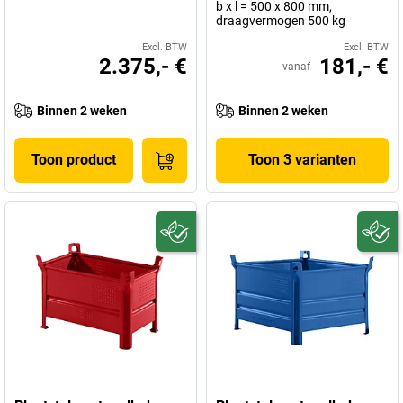
b x l = 500 x 800 mm,
draagvermogen 500 kg
Excl. BTW
Excl. BTW
2.375,- €
181,- €
vanaf
Binnen 2 weken
Binnen 2 weken
Toon product
Toon 3 varianten