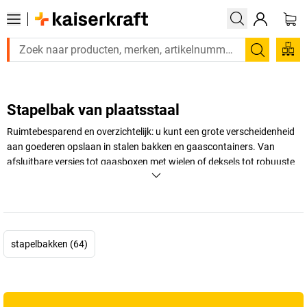
Zoeken
Stapelbak van plaatsstaal
Ruimtebesparend en overzichtelijk: u kunt een grote verscheidenheid
aan goederen opslaan in stalen bakken en gaascontainers. Van
afsluitbare versies tot gaasboxen met wielen of deksels tot robuuste
stalen magazijnbakken - ontdek talloze modellen bij
kaiserkraft
.
+
Meer weergeven
stapelbakken (64)