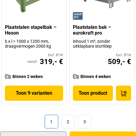
Plaatstalen stapelbak –
Plaatstalen bak –
Heson
eurokraft pro
b x l = 1000 x 1200 mm,
inhoud 1 m³, zonder
draagvermogen 2000 kg
uitklapbare stortklep
Excl. BTW
Excl. BTW
319,- €
509,- €
vanaf
Binnen 2 weken
Binnen 4 weken
Toon 9 varianten
Toon product
1
2
3