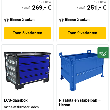
Excl. BTW
Excl. BTW
269,- €
251,- €
vanaf
vanaf
Binnen 2 weken
Binnen 2 weken
Toon 3 varianten
Toon 9 varianten
LCB-gaasbox
Plaatstalen stapelbak –
Heson
met 4 afsluitbare laden