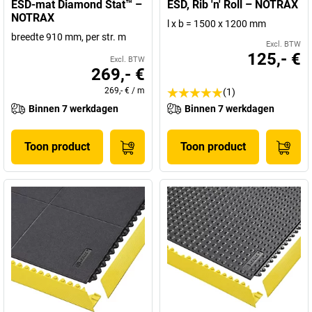
ESD-mat Diamond Stat™ –
ESD, Rib 'n' Roll – NOTRAX
NOTRAX
l x b = 1500 x 1200 mm
breedte 910 mm, per str. m
Excl. BTW
125,- €
Excl. BTW
269,- €
269,- €
/
m
(1)
Binnen 7 werkdagen
Binnen 7 werkdagen
Toon product
Toon product