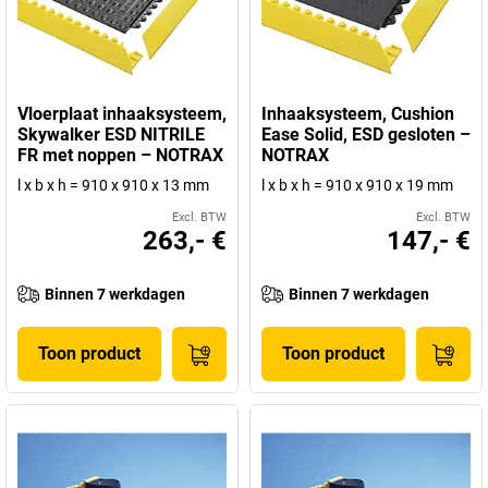
Vloerplaat inhaaksysteem,
Inhaaksysteem, Cushion
Skywalker ESD NITRILE
Ease Solid, ESD gesloten –
FR met noppen – NOTRAX
NOTRAX
l x b x h = 910 x 910 x 13 mm
l x b x h = 910 x 910 x 19 mm
Excl. BTW
Excl. BTW
263,- €
147,- €
Binnen 7 werkdagen
Binnen 7 werkdagen
Toon product
Toon product