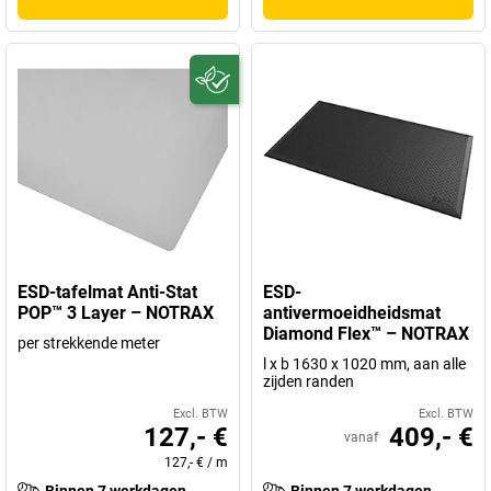
ESD-tafelmat Anti-Stat
ESD-
POP™ 3 Layer – NOTRAX
antivermoeidheidsmat
Diamond Flex™ – NOTRAX
per strekkende meter
l x b 1630 x 1020 mm, aan alle
zijden randen
Excl. BTW
Excl. BTW
127,- €
409,- €
vanaf
127,- €
/
m