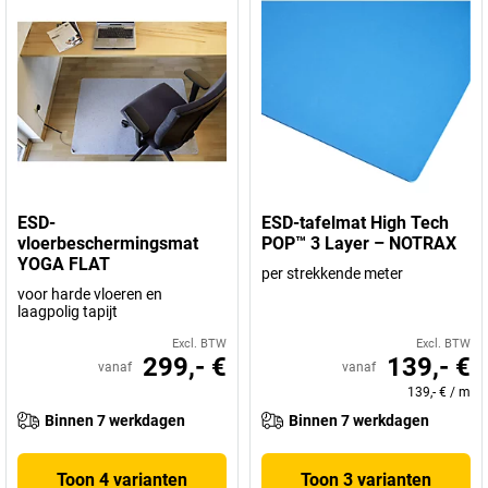
ESD-
ESD-tafelmat High Tech
vloerbeschermingsmat
POP™ 3 Layer – NOTRAX
YOGA FLAT
per strekkende meter
voor harde vloeren en
laagpolig tapijt
Excl. BTW
Excl. BTW
299,- €
139,- €
vanaf
vanaf
139,- €
/
m
Binnen 7 werkdagen
Binnen 7 werkdagen
Toon 4 varianten
Toon 3 varianten