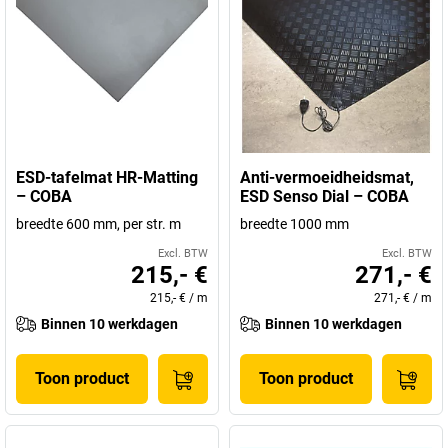
ESD-tafelmat HR-Matting
Anti-vermoeidheidsmat,
– COBA
ESD Senso Dial – COBA
breedte 600 mm, per str. m
breedte 1000 mm
Excl. BTW
Excl. BTW
215,- €
271,- €
215,- €
/
m
271,- €
/
m
Binnen 10 werkdagen
Binnen 10 werkdagen
Toon product
Toon product