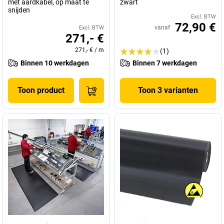
met aardkabel, op maat te
zwart
snijden
Excl. BTW
72,90 €
vanaf
Excl. BTW
271,- €
271,- €
/
m
(1)
Binnen 10 werkdagen
Binnen 7 werkdagen
Toon product
Toon 3 varianten