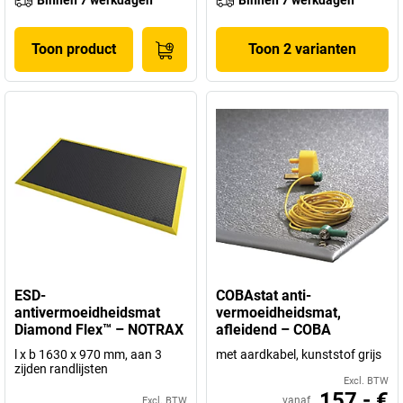
Binnen 7 werkdagen
Binnen 7 werkdagen
Toon product
Toon 2 varianten
ESD-
COBAstat anti-
antivermoeidheidsmat
vermoeidheidsmat,
Diamond Flex™ – NOTRAX
afleidend – COBA
l x b 1630 x 970 mm, aan 3
met aardkabel, kunststof grijs
zijden randlijsten
Excl. BTW
157,- €
vanaf
Excl. BTW