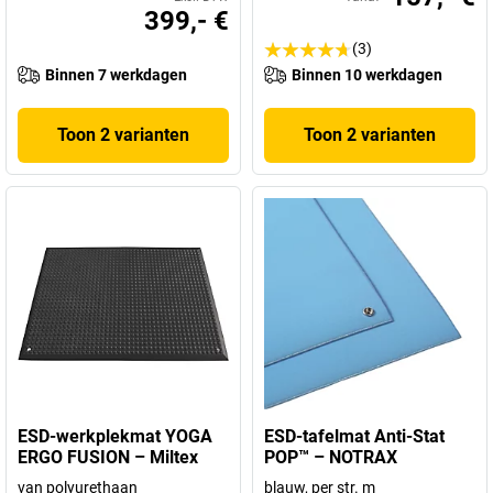
399,- €
(3)
Binnen 7 werkdagen
Binnen 10 werkdagen
Toon 2 varianten
Toon 2 varianten
ESD-werkplekmat YOGA
ESD-tafelmat Anti-Stat
ERGO FUSION – Miltex
POP™ – NOTRAX
van polyurethaan
blauw, per str. m