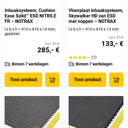
Inhaaksysteem, Cushion
Vloerplaat inhaaksysteem,
Ease Solid™ ESD NITRILE
Skywalker HD van ESD
FR – NOTRAX
met noppen – NOTRAX
l x b x h = 910 x 910 x 19 mm,
l x b x h = 910 x 910 x 13 mm
gesloten
Excl. BTW
133,- €
Excl. BTW
285,- €
(1)
Binnen 7 werkdagen
Binnen 7 werkdagen
Toon product
Toon product