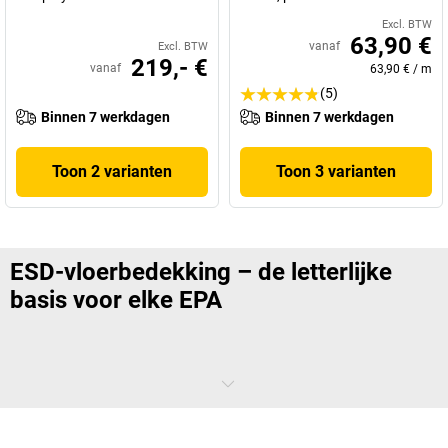
Excl. BTW
63,90 €
vanaf
Excl. BTW
219,- €
vanaf
63,90 €
/
m
(5)
Binnen 7 werkdagen
Binnen 7 werkdagen
Toon 2 varianten
Toon 3 varianten
ESD-vloerbedekking – de letterlijke
basis voor elke EPA
Iedereen die met gevoelige elektronische componenten werkt, heeft
niets aan elektrostatische ontladingen. Daarom hoort ESD-
vloerbedekking bij de verplichte basisuitrusting in elke elektrostatisch
beschermde zone (Electrostatic Protected Area, EPA). Bijna terloops