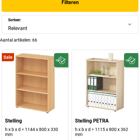
Filteren
Sorteer:
Relevant
Aantal artikelen:
66
Sale
Stelling
Stelling PETRA
h x b x d = 1144 x 800 x 330
h x b x d = 1115 x 800 x 362
mm
mm