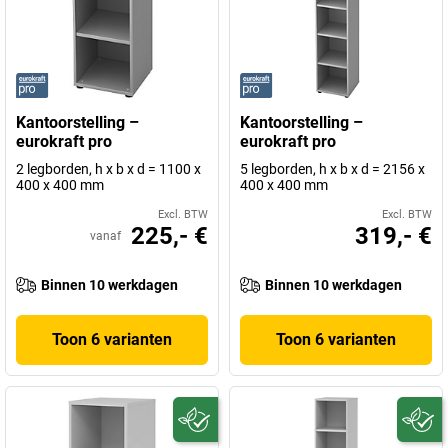
Kantoorstelling –
Kantoorstelling –
eurokraft pro
eurokraft pro
2 legborden, h x b x d = 1100 x
5 legborden, h x b x d = 2156 x
400 x 400 mm
400 x 400 mm
Excl. BTW
Excl. BTW
225,- €
319,- €
vanaf
Binnen 10 werkdagen
Binnen 10 werkdagen
Toon 6 varianten
Toon 6 varianten