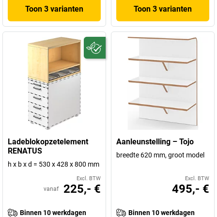
Toon 3 varianten
Toon 3 varianten
Ladeblokopzetelement
Aanleunstelling – Tojo
RENATUS
breedte 620 mm, groot model
h x b x d = 530 x 428 x 800 mm
Excl. BTW
Excl. BTW
225,- €
495,- €
vanaf
Binnen 10 werkdagen
Binnen 10 werkdagen