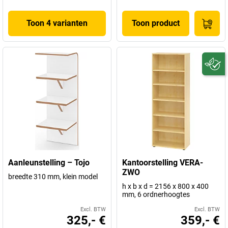
Toon 4 varianten
Toon product
Aanleunstelling – Tojo
Kantoorstelling VERA-
ZWO
breedte 310 mm, klein model
h x b x d = 2156 x 800 x 400
mm, 6 ordnerhoogtes
Excl. BTW
Excl. BTW
325,- €
359,- €