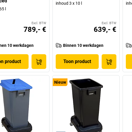
ced
inhoud 3 x 10 l
inh
65 l
Excl. BTW
Excl. BTW
789,- €
639,- €
nen 10 werkdagen
Binnen 10 werkdagen
on product
Toon product
Nieuw