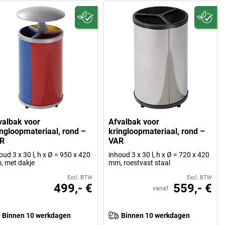
valbak voor
Afvalbak voor
ingloopmateriaal, rond –
kringloopmateriaal, rond –
R
VAR
oud 3 x 30 l, h x Ø = 950 x 420
inhoud 3 x 30 l, h x Ø = 720 x 420
 met dakje
mm, roestvast staal
Excl. BTW
Excl. BTW
499,- €
559,- €
vanaf
Binnen 10 werkdagen
Binnen 10 werkdagen