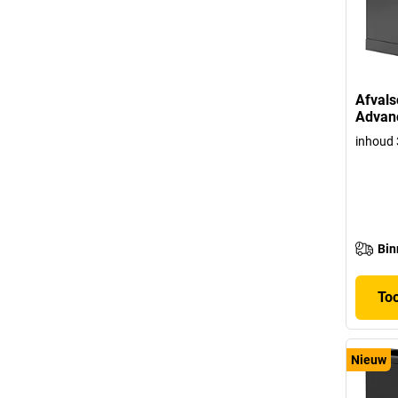
Afvals
Advan
inhoud 3
Bin
To
Nieuw