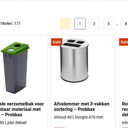
rtikelen:
171
1
2
3
…
8
Sale
Sal
te verzamelbak voor
Afvalemmer met 3-vakken
Ro
ebaar materiaal met
sortering – Probbax
re
 – Probbax
de
inhoud 40 l, hoogte 470 mm
0 l, plat deksel
inh