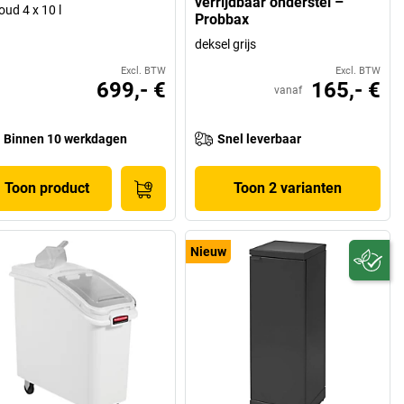
verrijdbaar onderstel –
oud 4 x 10 l
Probbax
deksel grijs
Excl. BTW
Excl. BTW
699,- €
165,- €
vanaf
Binnen 10 werkdagen
Snel leverbaar
Toon product
Toon 2 varianten
Nieuw