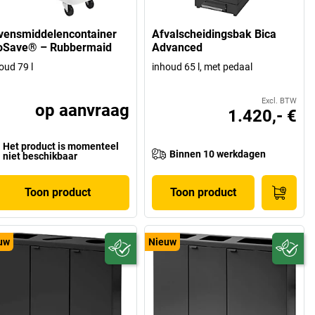
vensmiddelencontainer
Afvalscheidingsbak Bica
oSave® – Rubbermaid
Advanced
oud 79 l
inhoud 65 l, met pedaal
Excl. BTW
op aanvraag
1.420,- €
Het product is momenteel
Binnen 10 werkdagen
niet beschikbaar
Toon product
Toon product
uw
Nieuw