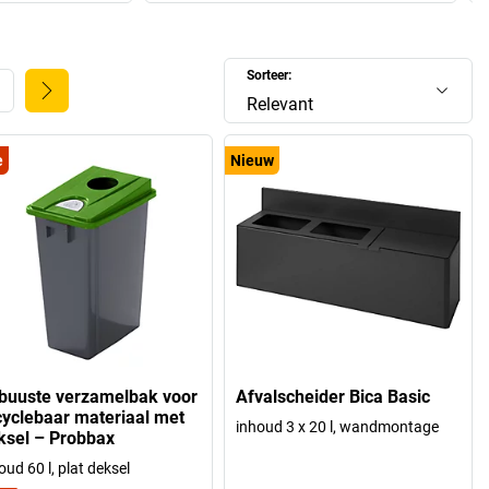
Sorteer:
Relevant
e
Nieuw
buuste verzamelbak voor
Afvalscheider Bica Basic
cyclebaar materiaal met
inhoud 3 x 20 l, wandmontage
ksel – Probbax
oud 60 l, plat deksel