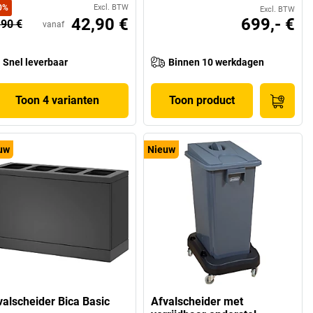
0
%
Excl. BTW
Excl. BTW
42,90 €
699,- €
,90 €
vanaf
Snel leverbaar
Binnen 10 werkdagen
Toon 4 varianten
Toon product
uw
Nieuw
valscheider Bica Basic
Afvalscheider met