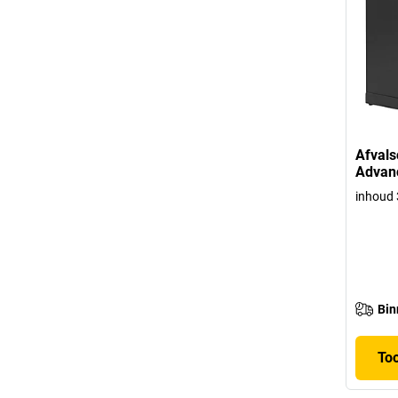
Afvals
Advan
inhoud 
Bin
To