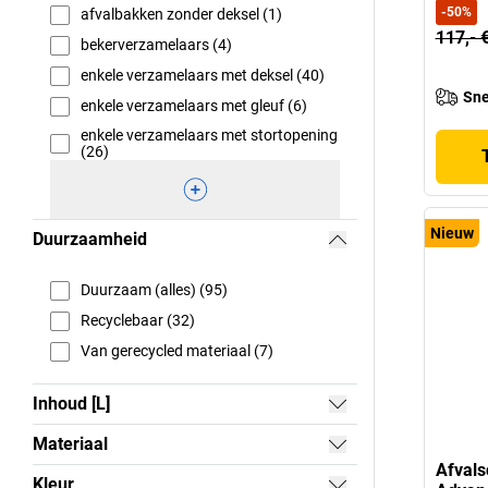
-
50
%
afvalbakken zonder deksel (1)
117,- 
bekerverzamelaars (4)
enkele verzamelaars met deksel (40)
Sne
enkele verzamelaars met gleuf (6)
enkele verzamelaars met stortopening
(26)
Nieuw
Duurzaamheid
Duurzaam (alles) (95)
Recyclebaar (32)
Van gerecycled materiaal (7)
Inhoud [L]
Materiaal
Afvals
Kleur