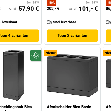
Excl. BTW
-
50
%
Excl. BTW
-
5
57,90 €
101,- €
€
203,- €
86
vanaf
vanaf
l leverbaar
Snel leverbaar
Toon 4 varianten
Toon 2 varianten
Nieuw
Nie
cheidingsbak Bica
Afvalscheider Bica Basic
Af