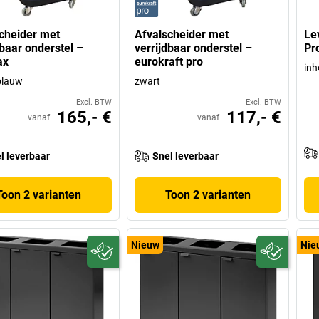
cheider met
Afvalscheider met
Le
dbaar onderstel –
verrijdbaar onderstel –
Pr
ax
eurokraft pro
inh
blauw
zwart
Excl. BTW
Excl. BTW
165,- €
117,- €
vanaf
vanaf
l leverbaar
Snel leverbaar
Toon 2 varianten
Toon 2 varianten
Nieuw
Nie