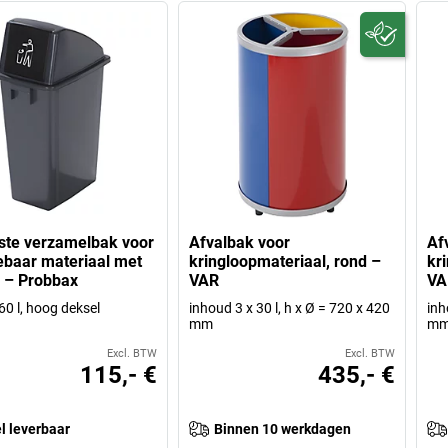
te verzamelbak voor
Afvalbak voor
Af
ebaar materiaal met
kringloopmateriaal, rond –
kr
 – Probbax
VAR
VA
60 l, hoog deksel
inhoud 3 x 30 l, h x Ø = 720 x 420
inh
mm
mm,
Excl. BTW
Excl. BTW
115,- €
435,- €
l leverbaar
Binnen 10 werkdagen