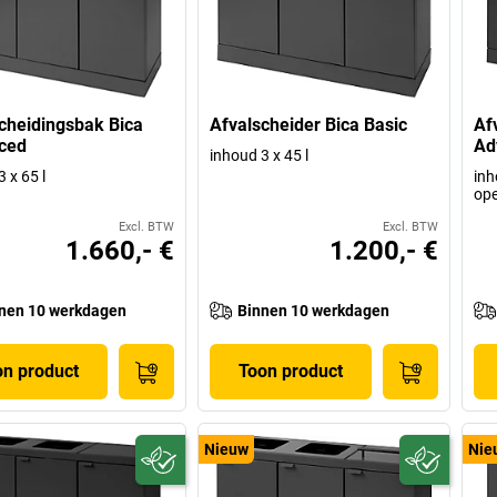
cheidingsbak Bica
Afvalscheider Bica Basic
Af
ced
Ad
inhoud 3 x 45 l
 x 65 l
inh
op
Excl. BTW
Excl. BTW
1.660,- €
1.200,- €
nen 10 werkdagen
Binnen 10 werkdagen
on product
Toon product
Nieuw
Nie