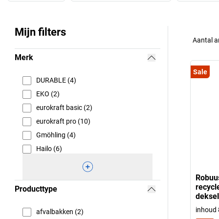
Mijn filters
Aantal a
Merk
Sale
DURABLE (4)
EKO (2)
eurokraft basic (2)
eurokraft pro (10)
Gmöhling (4)
Hailo (6)
Robuus
recycl
Producttype
deksel
inhoud 8
afvalbakken (2)