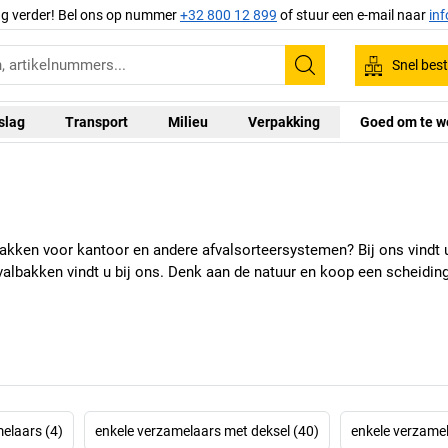
ag verder! Bel ons op nummer
+32 800 12 899
of stuur een e-mail naar
in
Snel best
Zoeken
slag
Transport
Milieu
Verpakking
Goed om te w
kken voor kantoor en andere afvalsorteersystemen? Bij ons vindt u
valbakken vindt u bij ons. Denk aan de natuur en koop een scheidi
elaars (4)
enkele verzamelaars met deksel (40)
enkele verzamel