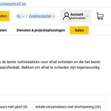
fo@kaiserkraft.be
Account
ellen
NL
|
Zakelijke klanten
Aanmelden
eten
Diensten & projectoplossingen
Sales
 de beste vuilnisbakken voor afval scheiden en die het beste
ngsprullenbak. Bakken om afval te scheiden zijn tegenwoordig
aars met gleuf (6)
enkele verzamelaars met stortopening (26)
g