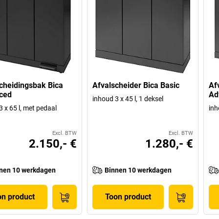
cheidingsbak Bica
Afvalscheider Bica Basic
Af
ced
Ad
inhoud 3 x 45 l, 1 deksel
3 x 65 l, met pedaal
inh
Excl. BTW
Excl. BTW
2.150,- €
1.280,- €
nen 10 werkdagen
Binnen 10 werkdagen
on product
Toon product