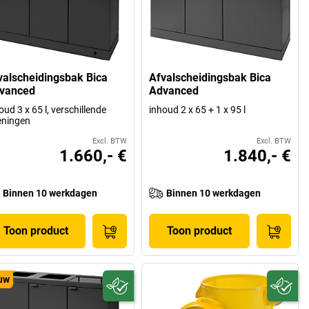
valscheidingsbak Bica
Afvalscheidingsbak Bica
vanced
Advanced
oud 3 x 65 l, verschillende
inhoud 2 x 65 + 1 x 95 l
eningen
Excl. BTW
Excl. BTW
1.660,- €
1.840,- €
Binnen 10 werkdagen
Binnen 10 werkdagen
Toon product
Toon product
uw