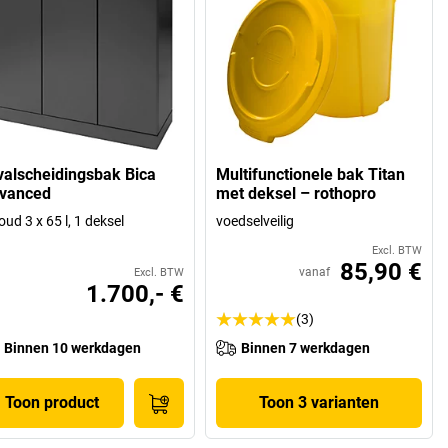
valscheidingsbak Bica
Multifunctionele bak Titan
vanced
met deksel – rothopro
oud 3 x 65 l, 1 deksel
voedselveilig
Excl. BTW
85,90 €
vanaf
Excl. BTW
1.700,- €
(3)
Binnen 10 werkdagen
Binnen 7 werkdagen
Toon product
Toon 3 varianten