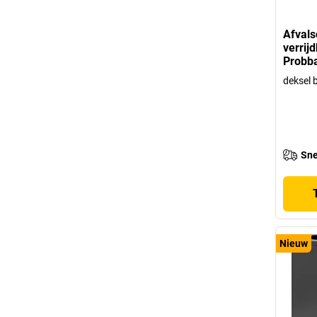
Afvals
verrij
Probb
deksel 
Sne
Nieuw