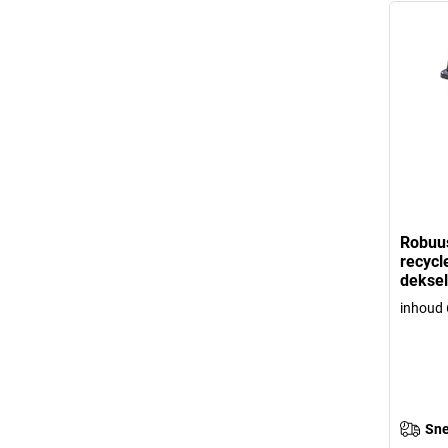
Robuus
recycl
deksel
inhoud 
Sne