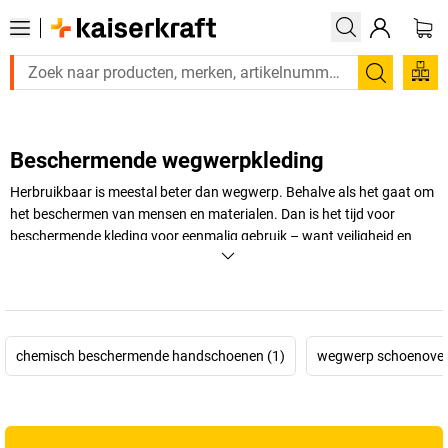
Zoeken
Beschermende wegwerpkleding
Herbruikbaar is meestal beter dan wegwerp. Behalve als het gaat om
het beschermen van mensen en materialen. Dan is het tijd voor
beschermende kleding voor eenmalig gebruik – want veiligheid en
hygiëne komen hier altijd op de eerste plaats. Ontdek nu alles over
wegwerphandschoenen en beschermende wegwerpkleding voor
cleanrooms en hygiëne!
+
Meer weergeven
chemisch beschermende handschoenen (1)
wegwerp schoenovert