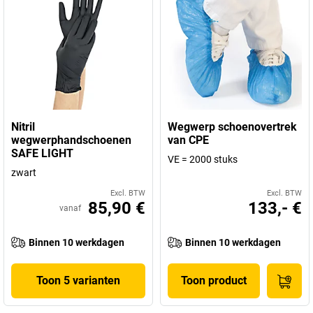
Nitril
Wegwerp schoenovertrek
wegwerphandschoenen
van CPE
SAFE LIGHT
VE = 2000 stuks
zwart
Excl. BTW
Excl. BTW
85,90 €
133,- €
vanaf
Binnen 10 werkdagen
Binnen 10 werkdagen
Toon 5 varianten
Toon product