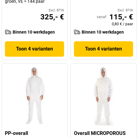
groen, VE = 144 paar
Excl. BTW
Excl. BTW
325,- €
115,- €
vanaf
0,80 €
/
paar
Binnen 10 werkdagen
Binnen 10 werkdagen
Toon 4 varianten
Toon 4 varianten
PP-overall
Overall MICROPOROUS