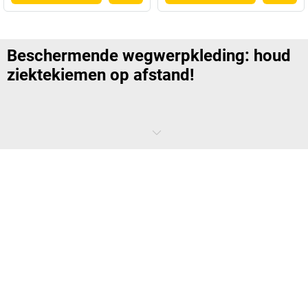
Beschermende wegwerpkleding: houd
ziektekiemen op afstand!
Ziektekiemen hebben een onaangename eigenschap: ze voelen zich
thuis op werkelijk elk oppervlak. Vooral op alles wat u op uw lichaam
draagt. Wegwerphandschoenen, wegwerpoveralls en andere
beschermende kleding voor eenmalig gebruik kunnen hier niets aan
doen, maar ze zorgen er wel voor dat besmetting geen probleem is.
Waar wordt beschermende wegwerpkleding
voor gebruikt?