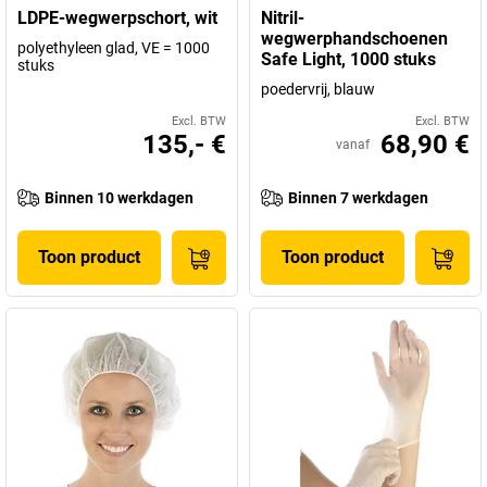
LDPE-wegwerpschort, wit
Nitril-
wegwerphandschoenen
polyethyleen glad, VE = 1000
Safe Light, 1000 stuks
stuks
poedervrij, blauw
Excl. BTW
Excl. BTW
135,- €
68,90 €
vanaf
Binnen 10 werkdagen
Binnen 7 werkdagen
Toon product
Toon product