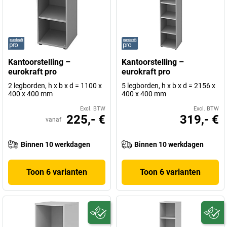
Kantoorstelling –
Kantoorstelling –
eurokraft pro
eurokraft pro
2 legborden, h x b x d = 1100 x
5 legborden, h x b x d = 2156 x
400 x 400 mm
400 x 400 mm
Excl. BTW
Excl. BTW
225,- €
319,- €
vanaf
Binnen 10 werkdagen
Binnen 10 werkdagen
Toon 6 varianten
Toon 6 varianten