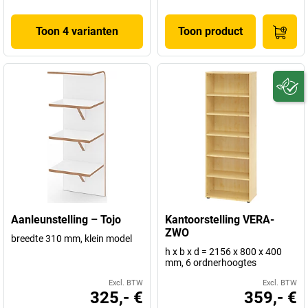
Toon 4 varianten
Toon product
Aanleunstelling – Tojo
Kantoorstelling VERA-
ZWO
breedte 310 mm, klein model
h x b x d = 2156 x 800 x 400
mm, 6 ordnerhoogtes
Excl. BTW
Excl. BTW
325,- €
359,- €