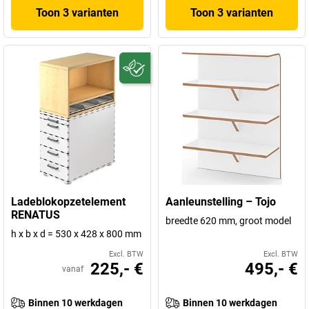
Toon 3 varianten
Toon 3 varianten
Ladeblokopzetelement
Aanleunstelling – Tojo
RENATUS
breedte 620 mm, groot model
h x b x d = 530 x 428 x 800 mm
Excl. BTW
Excl. BTW
225,- €
495,- €
vanaf
Binnen 10 werkdagen
Binnen 10 werkdagen