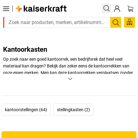
Zoeken
Kantoorkasten
Op zoek naar een goed kantoorrek, een bedrijfsrek dat heel veel
materiaal kan dragen? Bekijk dan zeker eens de kantoorrekken van
onze eigen merken. Men kan deze kantoorrekken verplaatsen zonder
dat het enige moeite kost. Opbergkasten voor uw kantoor of een
simpele kast voor uw kantoor, wij hebben het allemaal. Bekijk de
kantoorkasten van OFFICE AKKTIVE.
+
Meer weergeven
kantoorstellingen (64)
stellingkasten (2)