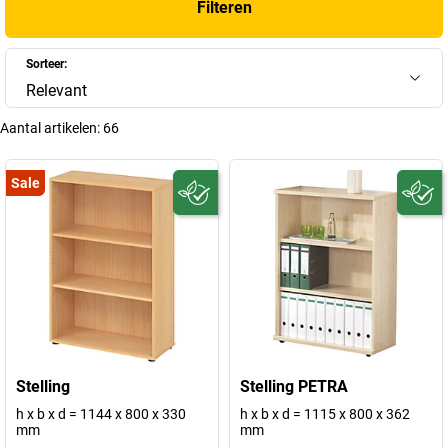
Filteren
Sorteer:
Relevant
Aantal artikelen:
66
Sale
Stelling
Stelling PETRA
h x b x d = 1144 x 800 x 330
h x b x d = 1115 x 800 x 362
mm
mm