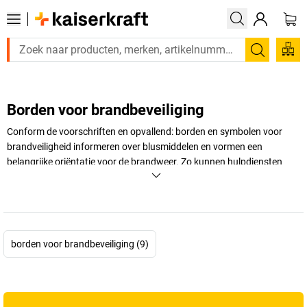
Zoeken
Borden voor brandbeveiliging
Conform de voorschriften en opvallend: borden en symbolen voor
brandveiligheid informeren over blusmiddelen en vormen een
belangrijke oriëntatie voor de brandweer. Zo kunnen hulpdiensten
snel hun weg vinden en in geval van nood kostbare tijd besparen.
Vind brandveiligheidsborden die aan de wettelijke
brandbeveiligingsvoorschriften voldoen bij
kaiserkraft
– voor meer
veiligheid in uw bedrijf.
borden voor brandbeveiliging (9)
+
Meer weergeven