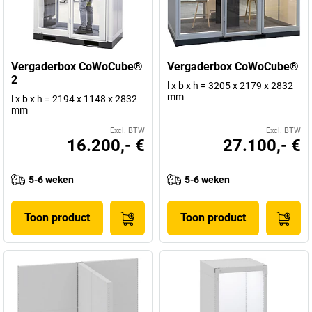
Vergaderbox CoWoCube®
Vergaderbox CoWoCube®
2
l x b x h = 3205 x 2179 x 2832
mm
l x b x h = 2194 x 1148 x 2832
mm
Excl. BTW
Excl. BTW
16.200,- €
27.100,- €
5-6 weken
5-6 weken
Toon product
Toon product