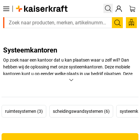
Zoeken
Systeemkantoren
Op zoek naar een kantoor dat u kan plaatsen waar u zelf wil? Dan
hebben wij de oplossing met onze systeemkantoren. Deze mobiele
kantoren kunt u op eender welke plaats in uw bedrijf plaatsen. Deze
verplaatsbare kantoren kunt u zonder problemen bij ons bestellen,
waarna u ze zelf kunt in elkaar monteren.
+
Meer weergeven
ruimtesystemen (3)
scheidingswandsystemen (6)
systeemka