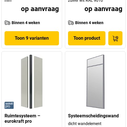
mm
zuiver wit RAL 9010
op aanvraag
op aanvraag
Binnen 4 weken
Binnen 4 weken
Toon 9 varianten
Toon product
Ruimtesysteem –
Systeemscheidingswand
eurokraft pro
dicht wandelement