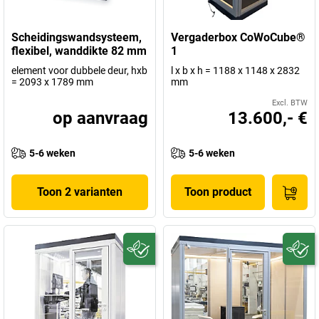
Scheidingswandsysteem,
Vergaderbox CoWoCube®
flexibel, wanddikte 82 mm
1
element voor dubbele deur, hxb
l x b x h = 1188 x 1148 x 2832
= 2093 x 1789 mm
mm
Excl. BTW
op aanvraag
13.600,- €
5-6 weken
5-6 weken
Toon 2 varianten
Toon product