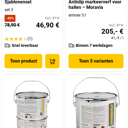
Sjablonenset
Antislip markeerverf voor
hallen – Moravia
set 3
emmer 5 l
-
40
%
Excl. BTW
46,90 €
78,90 €
Excl. BTW
205,- €
41,- €
/
l
(1)
Snel leverbaar
Binnen 7 werkdagen
Toon product
Toon 5 varianten