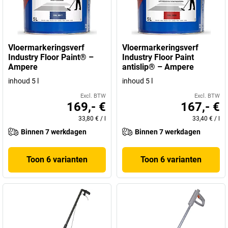
Vloermarkeringsverf
Vloermarkeringsverf
Industry Floor Paint® –
Industry Floor Paint
Ampere
antislip® – Ampere
inhoud 5 l
inhoud 5 l
Excl. BTW
Excl. BTW
169,- €
167,- €
33,80 €
/
l
33,40 €
/
l
Binnen 7 werkdagen
Binnen 7 werkdagen
Toon 6 varianten
Toon 6 varianten