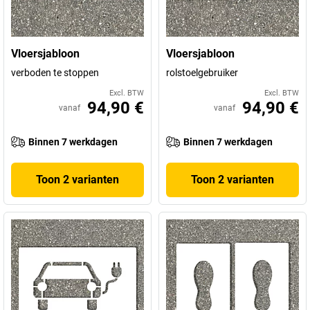
Vloersjabloon
Vloersjabloon
verboden te stoppen
rolstoelgebruiker
Excl. BTW
Excl. BTW
94,90 €
94,90 €
vanaf
vanaf
Binnen 7 werkdagen
Binnen 7 werkdagen
Toon 2 varianten
Toon 2 varianten