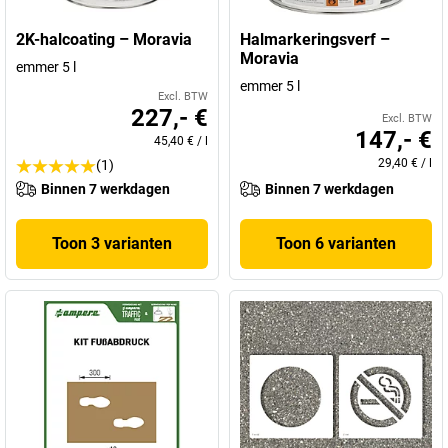
2K-halcoating – Moravia
Halmarkeringsverf –
Moravia
emmer 5 l
emmer 5 l
Excl. BTW
227,- €
Excl. BTW
147,- €
45,40 €
/
l
29,40 €
/
l
(1)
Binnen 7 werkdagen
Binnen 7 werkdagen
Toon 3 varianten
Toon 6 varianten