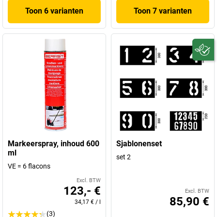
Toon 6 varianten
Toon 7 varianten
Markeerspray, inhoud 600
Sjablonenset
ml
set 2
VE = 6 flacons
Excl. BTW
123,- €
Excl. BTW
85,90 €
34,17 €
/
l
(3)