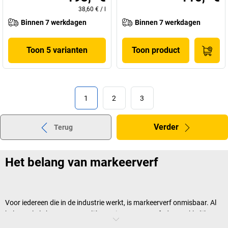
38,60 €
/
l
Binnen 7 werkdagen
Binnen 7 werkdagen
Toon 5 varianten
Toon product
1
2
3
Verder
Terug
Het belang van markeerverf
Voor iedereen die in de industrie werkt, is markeerverf onmisbaar. Al
helemaal als het om gevaarlijk terrein gaat. U geeft dan makkelijk aan
waar werknemers wel of niet mogen komen. Ook voor omstanders is