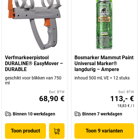
Verfmarkeerpistool
Bosmarker Mammut Paint
DURALINE® EasyMover –
Universal Marker®
DURABLE
langdurig – Ampere
geschikt voor blikken van 750
inhoud 500 ml, VE = 12 stuks
ml
Excl. BTW
Excl. BTW
68,90 €
113,- €
18,83 €
/
l
Binnen 10 werkdagen
Binnen 7 werkdagen
Toon product
Toon 9 varianten