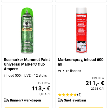
Bosmarker Mammut Paint
Markeerspray, inhoud 600
Universal Marker® fluo –
ml
Ampere
VE = 12 flacons
inhoud 500 ml, VE = 12 stuks
Excl. BTW
211,- €
Excl. BTW
113,- €
29,31 €
/
l
18,83 €
/
l
(4)
Binnen 7 werkdagen
Snel leverbaar