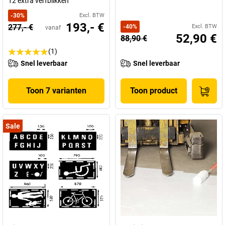
12 extra verfblikken
-
30
%
Excl. BTW
193,- €
277,- €
-
40
%
Excl. BTW
vanaf
52,90 €
88,90 €
(1)
Snel leverbaar
Snel leverbaar
Toon 7 varianten
Toon product
Sale