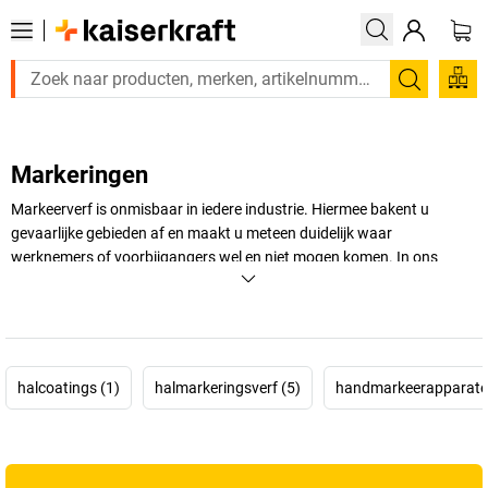
Zoeken
Markeringen
Markeerverf is onmisbaar in iedere industrie. Hiermee bakent u
gevaarlijke gebieden af en maakt u meteen duidelijk waar
werknemers of voorbijgangers wel en niet mogen komen. In ons
assortiment vindt u verschillende markeersprays voor uw bedrijf. Kies
een product uit dat bij u past!
+
Meer weergeven
halcoatings (1)
halmarkeringsverf (5)
handmarkeerapparate