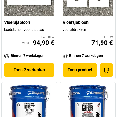
Vloersjabloon
Vloersjabloon
laadstation voor e-auto's
voetafdrukken
Excl. BTW
Excl. BTW
94,90 €
71,90 €
vanaf
Binnen 7 werkdagen
Binnen 7 werkdagen
Toon 2 varianten
Toon product