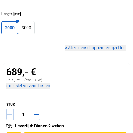
Lengte
[
mm
]
2000
3000
×
Alle eigenschappen terugzetten
689,- €
Prijs /
stuk
(excl. BTW)
exclusief verzendkosten
STUK
Levertijd
:
Binnen 2 weken