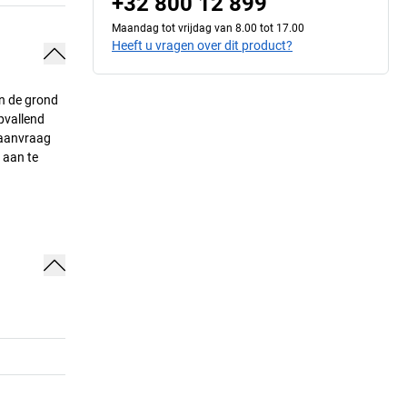
+32 800 12 899
Maandag tot vrijdag van 8.00 tot 17.00
Heeft u vragen over dit product?
n de grond
pvallend
p aanvraag
 aan te