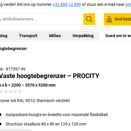
ag verder! Bel ons op nummer
+32 800 12 899
of stuur een e-mail naar
in
Snel best
Zoeken
slag
Transport
Milieu
Verpakking
Goed om te w
ogtebegrenzer
Nr.: 817597 49
Vaste hoogtebegrenzer – PROCITY
h x b = 2200 – 3570 x 5200 mm
zuiver wit RAL 9010, thermisch verzinkt
Aanpasbare hoogte en breedte voor maximale flexibiliteit
Structuur staalbuis 80 x 80 en 120 x 120 mm