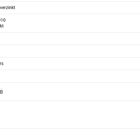
 verzinkt
010
kt
rs
en