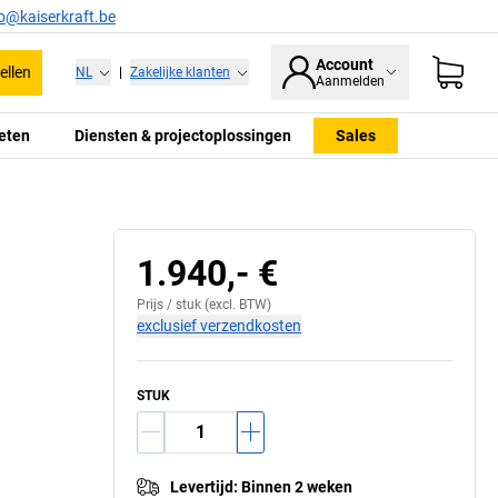
fo@kaiserkraft.be
Account
ellen
NL
|
Zakelijke klanten
Aanmelden
eten
Diensten & projectoplossingen
Sales
1.940,- €
Prijs /
stuk
(excl. BTW)
exclusief verzendkosten
STUK
Levertijd
:
Binnen 2 weken