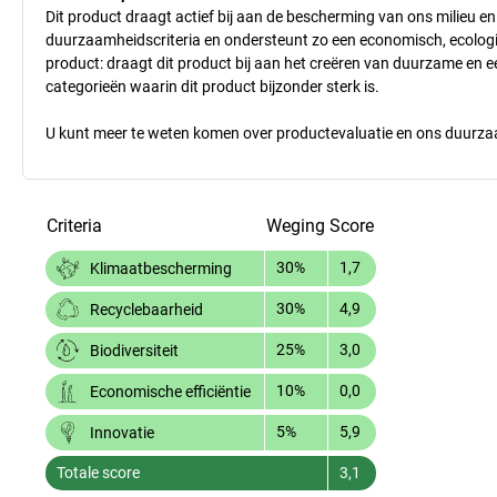
Dit product draagt actief bij aan de bescherming van ons milieu e
duurzaamheidscriteria en ondersteunt zo een economisch, ecologisc
product: draagt dit product bij aan het creëren van duurzame en
categorieën waarin dit product bijzonder sterk is.
U kunt meer te weten komen over productevaluatie en ons duurzaa
Criteria
Weging
Score
30%
1,7
Klimaatbescherming
30%
4,9
Recyclebaarheid
25%
3,0
Biodiversiteit
10%
0,0
Economische efficiëntie
5%
5,9
Innovatie
Totale score
3,1