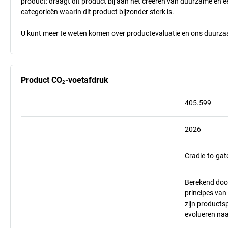
product: draagt dit product bij aan het creëren van duurzame en
categorieën waarin dit product bijzonder sterk is.
U kunt meer te weten komen over productevaluatie en ons duurzaa
Product CO₂-voetafdruk
405.599
2026
Cradle-to-gat
Berekend doo
principes va
zijn products
evolueren na