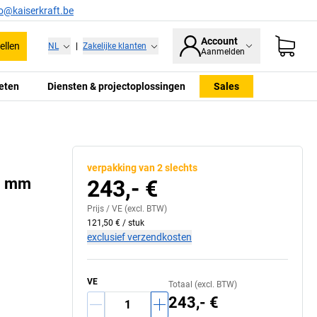
fo@kaiserkraft.be
Account
ellen
NL
|
Zakelijke klanten
Aanmelden
eten
Diensten & projectoplossingen
Sales
verpakking van 2 slechts
65 mm
243,- €
Prijs /
VE
(excl. BTW)
121,50 €
/
stuk
exclusief verzendkosten
VE
Totaal (excl. BTW)
243,- €