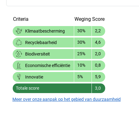
Criteria
Weging
Score
30%
2,2
Klimaatbescherming
30%
4,6
Recyclebaarheid
25%
2,0
Biodiversiteit
10%
0,8
Economische efficiëntie
5%
5,9
Innovatie
Totale score
3,0
Meer over onze aanpak op het gebied van duurzaamheid