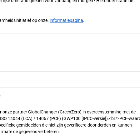
 eerlijke omstandigheden voor vandaag en morgen? Hieronder staan de
mheidsinitiatief op onze.
informatiepagina
.
e
r onze partner GlobalChanger (GreenZero) in overeenstemming met de
n ISO 14044 (LCA) / 14067 (PCF) (GWP100 [IPCC-versie]).<br/>PCF-waar
pecifieke gemiddelden die niet zijn geverifieerd door derden en kunnen
armate de gegevens verbeteren.