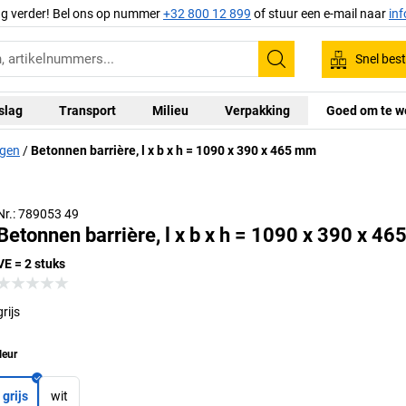
ag verder! Bel ons op nummer
+32 800 12 899
of stuur een e-mail naar
in
Snel best
Zoeken
slag
Transport
Milieu
Verpakking
Goed om te w
ngen
Betonnen barrière, l x b x h = 1090 x 390 x 465 mm
Nr.: 789053 49
Betonnen barrière, l x b x h = 1090 x 390 x 4
VE = 2 stuks
grijs
leur
grijs
wit