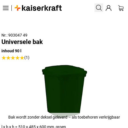
Nr.: 903047 49
Universele bak
inhoud 90 l
(1)
Bak wordt zonder deksel geleverd – als toebehoren verkrijgbaar
l x b x h = 510 x 485 x 600 mm, groen