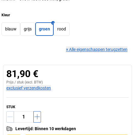
Kleur
blauw
grijs
groen
rood
×
Alle eigenschappen terugzetten
81,90 €
Prijs /
stuk
(excl. BTW)
exclusief verzendkosten
STUK
Levertijd
:
Binnen 10 werkdagen