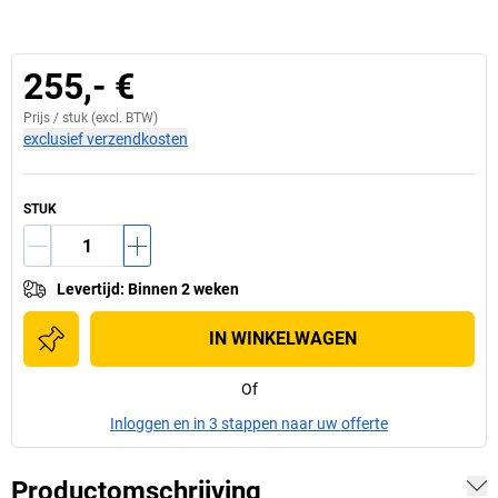
255,- €
Prijs /
stuk
(excl. BTW)
exclusief verzendkosten
STUK
Levertijd
:
Binnen 2 weken
IN WINKELWAGEN
Of
Inloggen en in 3 stappen naar uw offerte
Productomschrijving