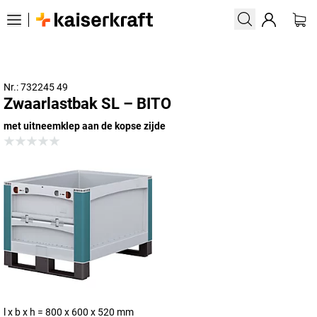
Nr.: 732245 49
Zwaarlastbak SL – BITO
met uitneemklep aan de kopse zijde
l x b x h = 800 x 600 x 520 mm