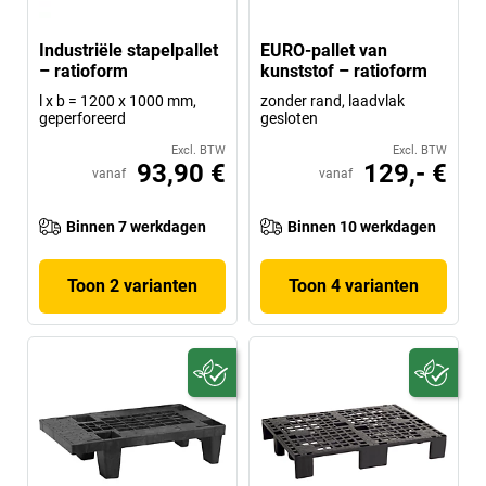
Industriële stapelpallet
EURO-pallet van
– ratioform
kunststof – ratioform
l x b = 1200 x 1000 mm,
zonder rand, laadvlak
geperforeerd
gesloten
Excl. BTW
Excl. BTW
93,90 €
129,- €
vanaf
vanaf
Binnen 7 werkdagen
Binnen 10 werkdagen
Toon 2 varianten
Toon 4 varianten