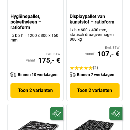
Hygiënepallet,
Displaypallet van
polyethyleen –
kunststof – ratioform
ratioform
l x b = 600 x 400 mm,
statisch draagvermogen
l x b x h = 1200 x 800 x 160
800 kg
mm
Excl. BTW
107,- €
vanaf
Excl. BTW
175,- €
vanaf
(2)
Binnen 10 werkdagen
Binnen 7 werkdagen
Toon 2 varianten
Toon 2 varianten