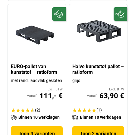
EURO-pallet van
Halve kunststof pallet –
kunststof – ratioform
ratioform
met rand, laadvlak gesloten
grijs
Excl. BTW
Excl. BTW
111,- €
63,90 €
vanaf
vanaf
(2)
(1)
Binnen 10 werkdagen
Binnen 10 werkdagen
Toon 4 varianten
Toon 2 varianten