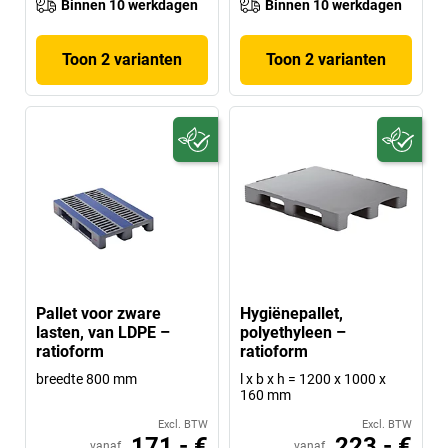
Binnen 10 werkdagen
Binnen 10 werkdagen
Toon 2 varianten
Toon 2 varianten
Pallet voor zware
Hygiënepallet,
lasten, van LDPE –
polyethyleen –
ratioform
ratioform
breedte 800 mm
l x b x h = 1200 x 1000 x
160 mm
Excl. BTW
Excl. BTW
171,- €
223,- €
vanaf
vanaf