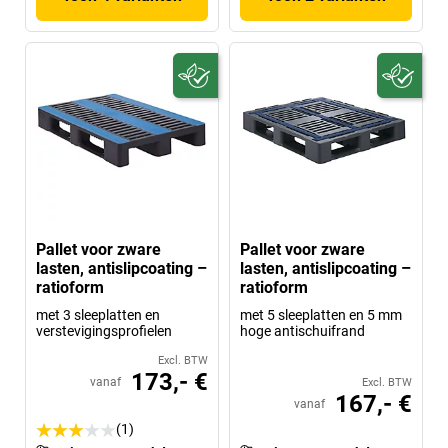
Pallet voor zware
Pallet voor zware
lasten, antislipcoating –
lasten, antislipcoating –
ratioform
ratioform
met 3 sleeplatten en
met 5 sleeplatten en 5 mm
verstevigingsprofielen
hoge antischuifrand
Excl. BTW
173,- €
vanaf
Excl. BTW
167,- €
vanaf
(1)