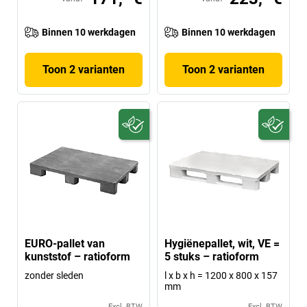
Binnen 10 werkdagen
Binnen 10 werkdagen
Toon 2 varianten
Toon 2 varianten
EURO-pallet van
Hygiënepallet, wit, VE =
kunststof – ratioform
5 stuks – ratioform
zonder sleden
l x b x h = 1200 x 800 x 157
mm
Excl. BTW
Excl. BTW