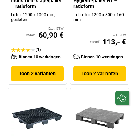
Industriële stapelpallet
Hygiëne-pallet H1 –
– ratioform
ratioform
l x b = 1200 x 1000 mm,
l x b x h = 1200 x 800 x 160
gesloten
mm
Excl. BTW
60,90 €
vanaf
Excl. BTW
113,- €
vanaf
(1)
Binnen 10 werkdagen
Binnen 10 werkdagen
Toon 2 varianten
Toon 2 varianten