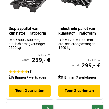
Displaypallet van
Industriële pallet van
kunststof – ratioform
kunststof – ratioform
l x b = 800 x 600 mm,
l x b = 1200 x 1000 mm,
statisch draagvermogen
statisch draagvermogen
2500 kg
1600 kg
Excl. BTW
259,- €
vanaf
Excl. BTW
299,- €
vanaf
(1)
Binnen 7 werkdagen
Binnen 7 werkdagen
Toon 2 varianten
Toon 2 varianten