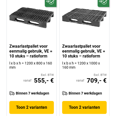
Zwaarlastpallet voor
Zwaarlastpallet voor
eenmalig gebruik, VE =
eenmalig gebruik, VE =
10 stuks – ratioform
10 stuks – ratioform
l x b x h = 1200 x 800 x 160
l x b x h = 1200 x 1000 x
mm
160 mm
Excl. BTW
Excl. BTW
555,- €
709,- €
vanaf
vanaf
Binnen 7 werkdagen
Binnen 7 werkdagen
Toon 2 varianten
Toon 2 varianten