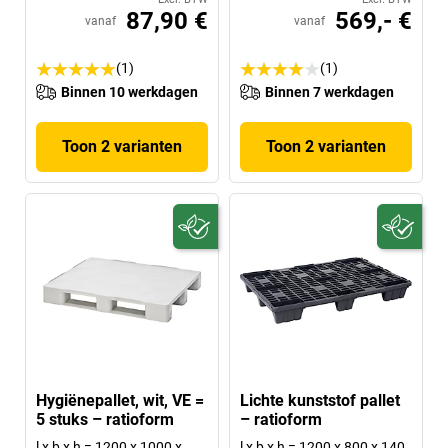
87,90 €
569,- €
vanaf
vanaf
(1)
(1)
Binnen 10 werkdagen
Binnen 7 werkdagen
Toon 2 varianten
Toon 2 varianten
Hygiënepallet, wit, VE =
Lichte kunststof pallet
5 stuks – ratioform
– ratioform
l x b x h = 1200 x 1000 x
l x b x h = 1200 x 800 x 140