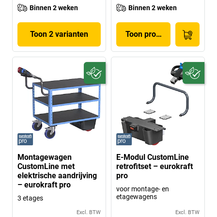
Binnen 2 weken
Binnen 2 weken
Toon 2 varianten
Toon product
Montagewagen
E-Modul CustomLine
CustomLine met
retrofitset – eurokraft
elektrische aandrijving
pro
– eurokraft pro
voor montage- en
etagewagens
3 etages
Excl. BTW
Excl. BTW