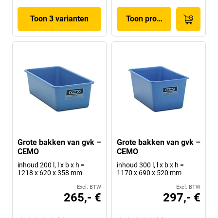
Toon 3 varianten
Toon product
Grote bakken van gvk –
Grote bakken van gvk –
CEMO
CEMO
inhoud 200 l, l x b x h =
inhoud 300 l, l x b x h =
1218 x 620 x 358 mm
1170 x 690 x 520 mm
Excl. BTW
Excl. BTW
265,- €
297,- €