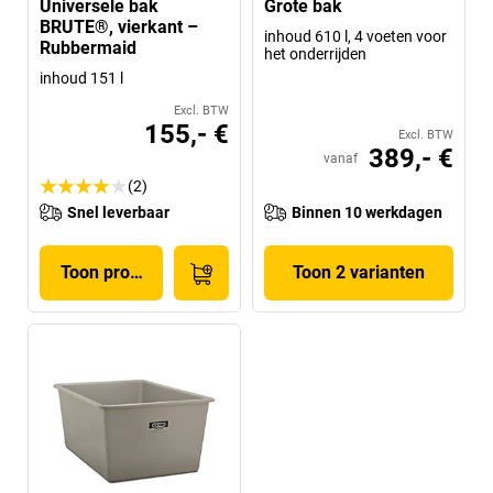
Universele bak
Grote bak
BRUTE®, vierkant –
inhoud 610 l, 4 voeten voor
Rubbermaid
het onderrijden
inhoud 151 l
Excl. BTW
155,- €
Excl. BTW
389,- €
vanaf
(2)
Snel leverbaar
Binnen 10 werkdagen
Toon product
Toon 2 varianten