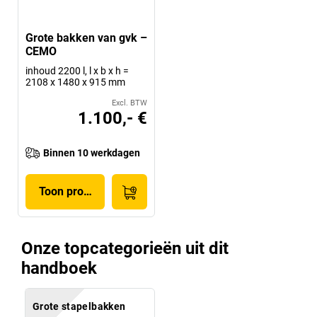
Grote bakken van gvk –
CEMO
inhoud 2200 l, l x b x h =
2108 x 1480 x 915 mm
Excl. BTW
1.100,- €
Binnen 10 werkdagen
Toon product
Onze topcategorieën uit dit
handboek
Grote stapelbakken