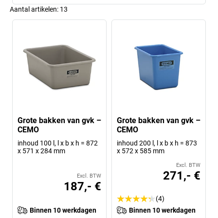
Aantal artikelen:
13
Grote bakken van gvk –
Grote bakken van gvk –
CEMO
CEMO
inhoud 100 l, l x b x h = 872
inhoud 200 l, l x b x h = 873
x 571 x 284 mm
x 572 x 585 mm
Excl. BTW
271,- €
Excl. BTW
187,- €
(4)
Binnen 10 werkdagen
Binnen 10 werkdagen