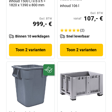
inhoud 1500 l, l x b x h =
1820 x 1390 x 800 mm
inhoud 106 l
Excl. BTW
107,- €
vanaf
Excl. BTW
999,- €
(2)
Binnen 10 werkdagen
Snel leverbaar
Toon 2 varianten
Toon 2 varianten