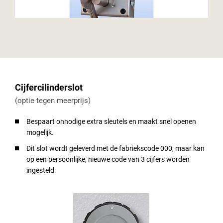
Cijfercilinderslot
(optie tegen meerprijs)
Bespaart onnodige extra sleutels en maakt snel openen
mogelijk.
Dit slot wordt geleverd met de fabriekscode 000, maar kan
op een persoonlijke, nieuwe code van 3 cijfers worden
ingesteld.