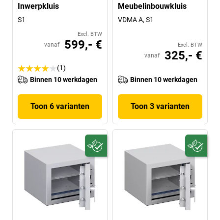
Inwerpkluis
Meubelinbouwkluis
S1
VDMA A, S1
Excl. BTW
599,- €
vanaf
Excl. BTW
325,- €
vanaf
(1)
Binnen 10 werkdagen
Binnen 10 werkdagen
Toon 6 varianten
Toon 3 varianten