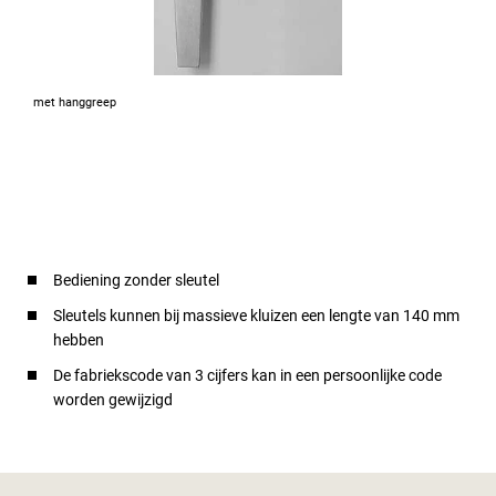
met hanggreep
Bediening zonder sleutel
Sleutels kunnen bij massieve kluizen een lengte van 140 mm
hebben
De fabriekscode van 3 cijfers kan in een persoonlijke code
worden gewijzigd