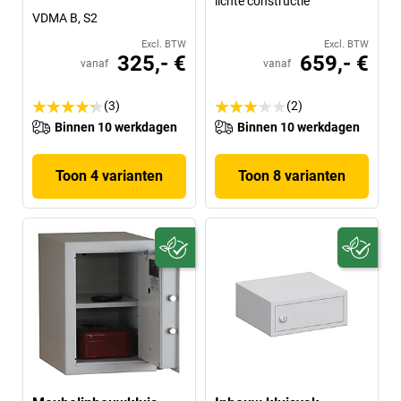
lichte constructie
VDMA B, S2
Excl. BTW
Excl. BTW
325,- €
659,- €
vanaf
vanaf
(3)
(2)
Binnen 10 werkdagen
Binnen 10 werkdagen
Toon 4 varianten
Toon 8 varianten