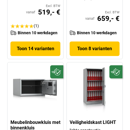
Excl. BTW
519,- €
vanaf
Excl. BTW
659,- €
vanaf
(1)
Binnen 10 werkdagen
Binnen 10 werkdagen
Toon 14 varianten
Toon 8 varianten
Meubelinbouwkluis met
Veiligheidskast LIGHT
binnenkluis