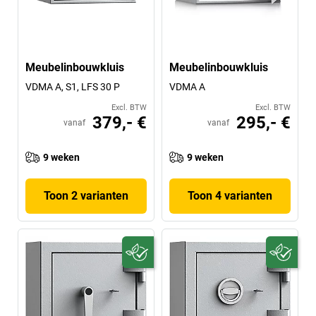
Meubelinbouwkluis
Meubelinbouwkluis
VDMA A, S1, LFS 30 P
VDMA A
Excl. BTW
Excl. BTW
379,- €
295,- €
vanaf
vanaf
9 weken
9 weken
Toon 2 varianten
Toon 4 varianten