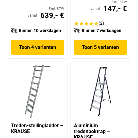
Excl. BTW
147,- €
vanaf
Excl. BTW
639,- €
vanaf
(2)
Binnen 10 werkdagen
Binnen 7 werkdagen
Toon 4 varianten
Toon 5 varianten
Treden-stellingladder –
Aluminium
KRAUSE
tredenboktrap –
KRAUSE