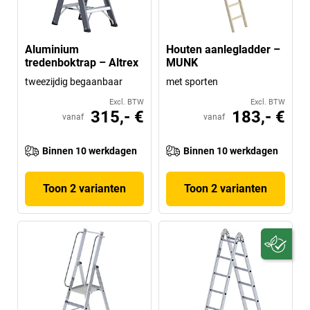
Aluminium
Houten aanlegladder –
tredenboktrap – Altrex
MUNK
tweezijdig begaanbaar
met sporten
Excl. BTW
Excl. BTW
315,- €
183,- €
vanaf
vanaf
Binnen 10 werkdagen
Binnen 10 werkdagen
Toon 2 varianten
Toon 2 varianten