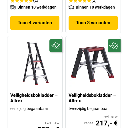
(2)
(2)
Binnen 10 werkdagen
Binnen 10 werkdagen
Toon 4 varianten
Toon 3 varianten
Veiligheidsbokladder –
Veiligheidsbokladder –
Altrex
Altrex
eenzijdig begaanbaar
tweezijdig begaanbaar
Excl. BTW
217,- €
vanaf
Excl. BTW