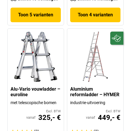
Toon 5 varianten
Toon 4 varianten
Alu-Vario vouwladder –
Aluminium
euroline
reformladder – HYMER
met telescopische bomen
industrie-uitvoering
Excl. BTW
Excl. BTW
325,- €
449,- €
vanaf
vanaf