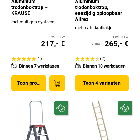
Aluminium
Aluminium
tredenboktrap –
tredenboktrap,
KRAUSE
eenzijdig oploopbaar –
Altrex
met multigrip-systeem
met materiaalbakje
Excl. BTW
Excl. BTW
217,- €
265,- €
vanaf
(1)
(2)
Binnen 7 werkdagen
Binnen 10 werkdagen
Toon product
Toon 4 varianten