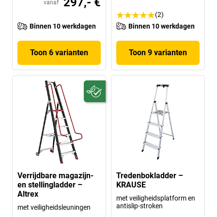
297,- €
vanaf
(2)
Binnen 10 werkdagen
Binnen 10 werkdagen
Toon 6 varianten
Toon 9 varianten
Verrijdbare magazijn-
Tredenbokladder –
en stellingladder –
KRAUSE
Altrex
met veiligheidsplatform en
antislip-stroken
met veiligheidsleuningen