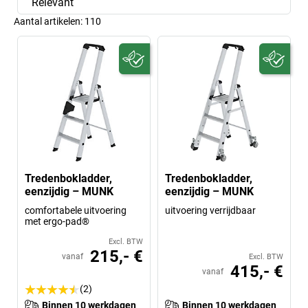
Relevant
Aantal artikelen:
110
Tredenbokladder,
Tredenbokladder,
eenzijdig – MUNK
eenzijdig – MUNK
comfortabele uitvoering
uitvoering verrijdbaar
met ergo-pad®
Excl. BTW
215,- €
vanaf
Excl. BTW
415,- €
vanaf
(2)
Binnen 10 werkdagen
Binnen 10 werkdagen