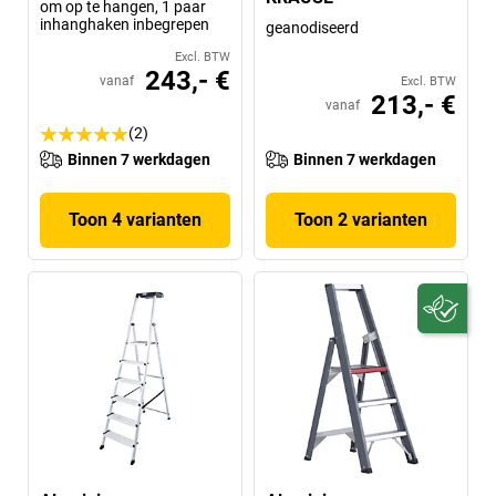
om op te hangen, 1 paar
inhanghaken inbegrepen
geanodiseerd
Excl. BTW
243,- €
vanaf
Excl. BTW
213,- €
vanaf
(2)
Binnen 7 werkdagen
Binnen 7 werkdagen
Toon 4 varianten
Toon 2 varianten