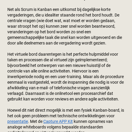
Net als Scrum is Kanban een uitkomst bij dagelijkse korte
vergaderingen, die u idealiter staande rond het bord houdt. De
centrale vragen (wie doet wat, wat moet er worden gedaan,
waar stroopt het op) kunnen zeer snel worden beantwoord,
veranderingen op het bord worden zo snel een
gemeenschappelijke taak die snel kan worden uitgevoerd en die
door alle deelnemers aan de vergadering wordt gezien.
Het virtuele bord daarentegen is het perfecte hulpmiddel voor
taken en processen die al virtueel zijn geïmplementeerd;
bijvoorbeeld het ontwerpen van een nieuwe huisstijl of de
controle van alle online activiteiten. Hiervoor is een
inwerkperiode nodig en een user-training. Maar als de procedure
eenmaal is vastgesteld, wordt de inspanning die nodig is voor de
afwikkeling van e-mail- of telefonische vragen aanzienlijk
verlaagd. Daarnaast is de onlinetool een procesarchief dat
gebruikt kan worden voor reviews en andere agile activiteiten.
Hoewel dit niet direct mogelijk is met een fysiek Kanban-board, is
het ook geen probleem met technische ontwikkelingen voor
presentatie
. Met de
Capture APP Kit
kunnen opnames van
analoge whiteboards volgens bepaalde standaarden