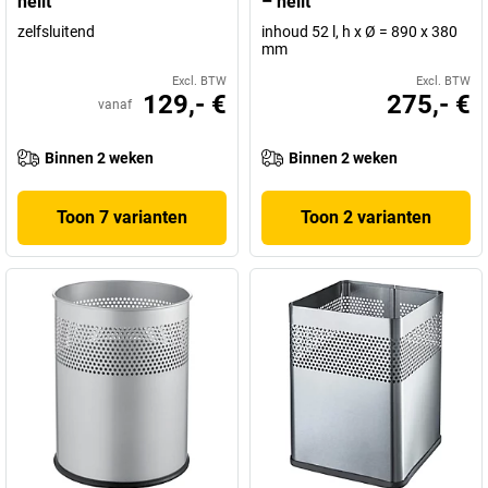
helit
– helit
zelfsluitend
inhoud 52 l, h x Ø = 890 x 380
mm
Excl. BTW
Excl. BTW
129,- €
275,- €
vanaf
Binnen 2 weken
Binnen 2 weken
Toon 7 varianten
Toon 2 varianten