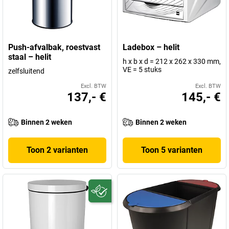
Push-afvalbak, roestvast
Ladebox – helit
staal – helit
h x b x d = 212 x 262 x 330 mm,
VE = 5 stuks
zelfsluitend
Excl. BTW
Excl. BTW
137,- €
145,- €
Binnen 2 weken
Binnen 2 weken
Toon 2 varianten
Toon 5 varianten