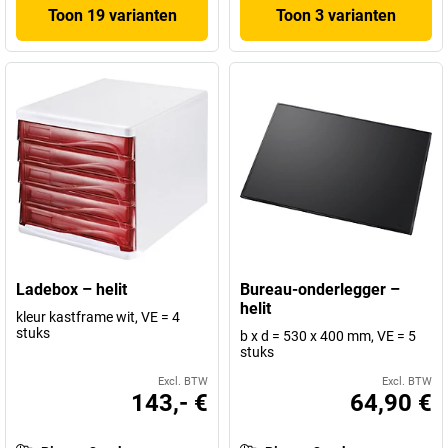
Toon 19 varianten
Toon 3 varianten
Ladebox – helit
Bureau-onderlegger –
helit
kleur kastframe wit, VE = 4
stuks
b x d = 530 x 400 mm, VE = 5
stuks
Excl. BTW
Excl. BTW
143,- €
64,90 €