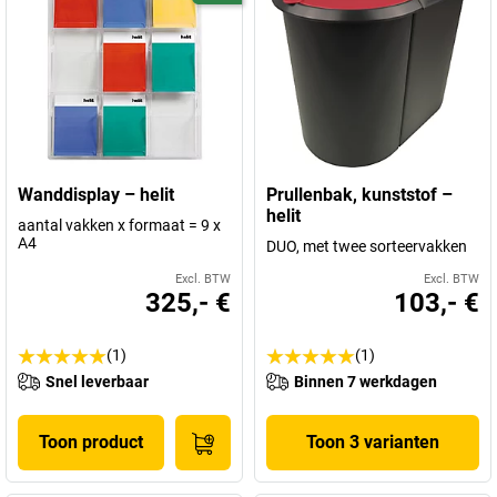
Wanddisplay – helit
Prullenbak, kunststof –
helit
aantal vakken x formaat = 9 x
A4
DUO, met twee sorteervakken
Excl. BTW
Excl. BTW
325,- €
103,- €
(1)
(1)
Snel leverbaar
Binnen 7 werkdagen
Toon product
Toon 3 varianten