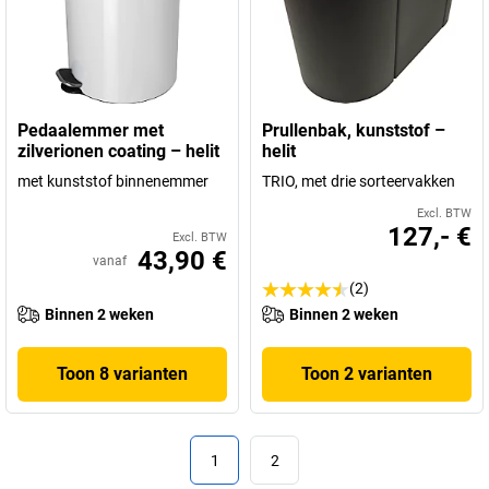
Pedaalemmer met
Prullenbak, kunststof –
zilverionen coating – helit
helit
met kunststof binnenemmer
TRIO, met drie sorteervakken
Excl. BTW
127,- €
Excl. BTW
43,90 €
vanaf
(2)
Binnen 2 weken
Binnen 2 weken
Toon 8 varianten
Toon 2 varianten
1
2