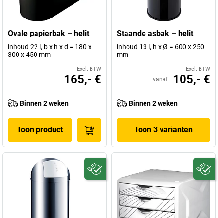
Ovale papierbak – helit
Staande asbak – helit
inhoud 22 l, b x h x d = 180 x
inhoud 13 l, h x Ø = 600 x 250
300 x 450 mm
mm
Excl. BTW
Excl. BTW
165,- €
105,- €
vanaf
Binnen 2 weken
Binnen 2 weken
Toon product
Toon 3 varianten