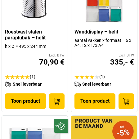
Roestvast stalen
Wanddisplay – helit
paraplubak – helit
aantal vakken x formaat = 6 x
A4, 12 x 1/3 A4
h x Ø = 495 x 244 mm
Excl. BTW
Excl. BTW
70,90 €
335,- €
(1)
(1)
Snel leverbaar
Snel leverbaar
Toon product
Toon product