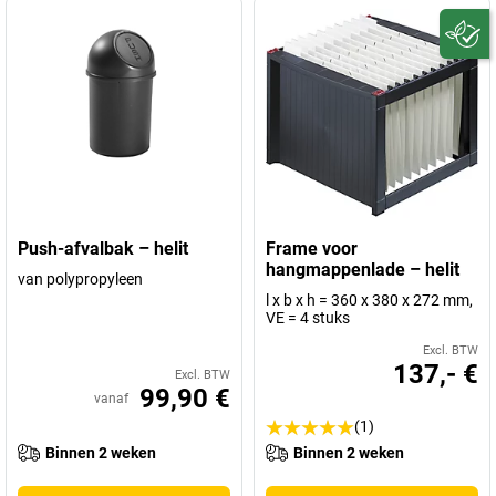
Push-afvalbak – helit
Frame voor
hangmappenlade – helit
van polypropyleen
l x b x h = 360 x 380 x 272 mm,
VE = 4 stuks
Excl. BTW
137,- €
Excl. BTW
99,90 €
vanaf
(1)
Binnen 2 weken
Binnen 2 weken