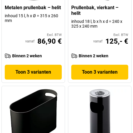
Metalen prullenbak – helit
Prullenbak, vierkant –
helit
inhoud 15 l, h x Ø = 315 x 260
mm
inhoud 18 l, b x h x d = 240 x
325 x 240 mm
Excl. BTW
Excl. BTW
86,90 €
125,- €
vanaf
vanaf
Binnen 2 weken
Binnen 2 weken
Toon 3 varianten
Toon 3 varianten