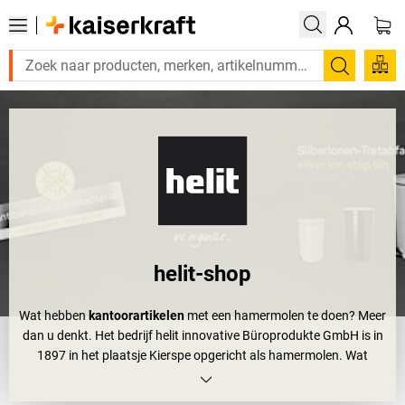
Zoeken
helit-shop
Wat hebben
kantoorartikelen
met een hamermolen te doen? Meer
dan u denkt. Het bedrijf helit innovative Büroprodukte GmbH is in
1897 in het plaatsje Kierspe opgericht als hamermolen. Wat
daarna volgde, is een buitengewoon succesverhaal dat zijn
hoogtepunt vindt in de belangrijkste designmusea ter wereld. En