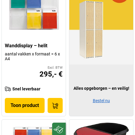
Wanddisplay – helit
aantal vakken x formaat = 6 x
A4
Excl. BTW
295,- €
Alles opgeborgen – en veilig!
Snel leverbaar
Bestel nu
Toon product