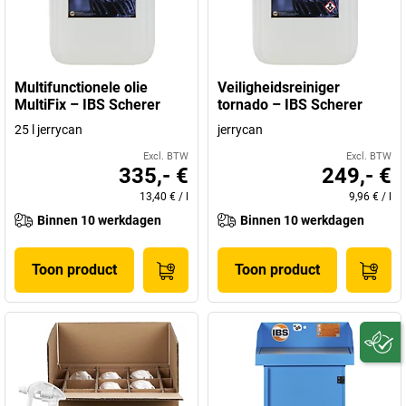
Multifunctionele olie
Veiligheidsreiniger
MultiFix – IBS Scherer
tornado – IBS Scherer
25 l jerrycan
jerrycan
Excl. BTW
Excl. BTW
335,- €
249,- €
13,40 €
/
l
9,96 €
/
l
Binnen 10 werkdagen
Binnen 10 werkdagen
Toon product
Toon product