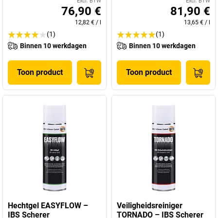
Excl. BTW
Excl. BTW
76,90 €
81,90 €
12,82 €
/
l
13,65 €
/
l
(1)
(1)
Binnen 10 werkdagen
Binnen 10 werkdagen
Toon product
Toon product
Hechtgel EASYFLOW –
Veiligheidsreiniger
IBS Scherer
TORNADO – IBS Scherer