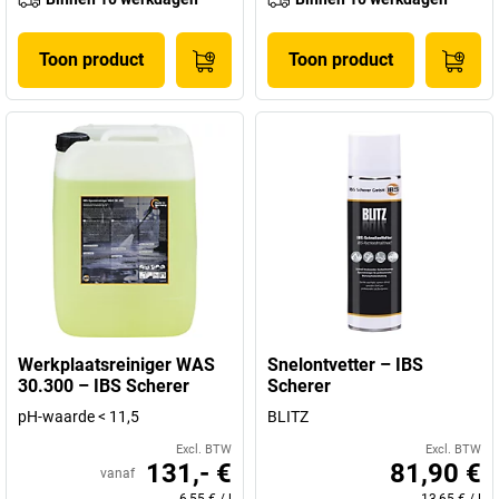
Toon product
Toon product
Werkplaatsreiniger WAS
Snelontvetter – IBS
30.300 – IBS Scherer
Scherer
pH-waarde < 11,5
BLITZ
Excl. BTW
Excl. BTW
131,- €
81,90 €
vanaf