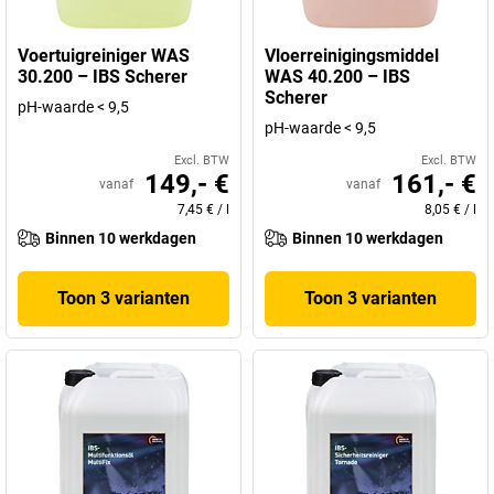
Voertuigreiniger WAS
Vloerreinigingsmiddel
30.200 – IBS Scherer
WAS 40.200 – IBS
Scherer
pH-waarde < 9,5
pH-waarde < 9,5
Excl. BTW
Excl. BTW
149,- €
161,- €
vanaf
vanaf
7,45 €
/
l
8,05 €
/
l
Binnen 10 werkdagen
Binnen 10 werkdagen
Toon 3 varianten
Toon 3 varianten