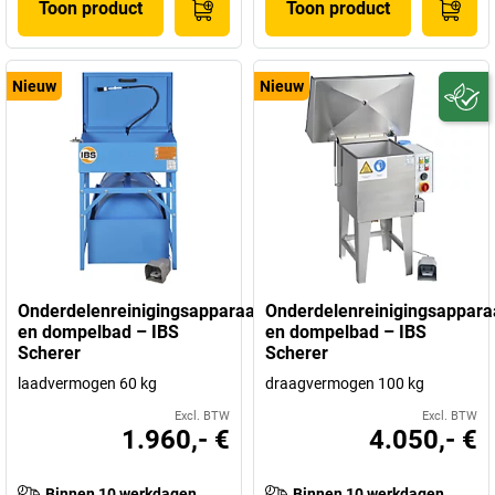
Toon product
Toon product
Nieuw
Nieuw
Onderdelenreinigingsapparaat
Onderdelenreinigingsappara
en dompelbad – IBS
en dompelbad – IBS
Scherer
Scherer
laadvermogen 60 kg
draagvermogen 100 kg
Excl. BTW
Excl. BTW
1.960,- €
4.050,- €
Binnen 10 werkdagen
Binnen 10 werkdagen