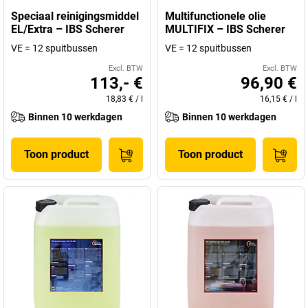
Speciaal reinigingsmiddel
Multifunctionele olie
EL/Extra – IBS Scherer
MULTIFIX – IBS Scherer
VE = 12 spuitbussen
VE = 12 spuitbussen
Excl. BTW
Excl. BTW
113,- €
96,90 €
18,83 €
/
l
16,15 €
/
l
Binnen 10 werkdagen
Binnen 10 werkdagen
Toon product
Toon product