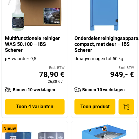
Multifunctionele reiniger
Onderdelenreinigingsappara
WAS 50.100 – IBS
compact, met deur – IBS
Scherer
Scherer
pH-waarde < 9,5
draagvermogen tot 50 kg
Excl. BTW
Excl. BTW
78,90 €
949,- €
26,30 €
/
l
Binnen 10 werkdagen
Binnen 10 werkdagen
Toon 4 varianten
Toon product
Nieuw