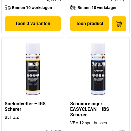
6,55 €
/
l
13,65 €
/
l
Binnen 10 werkdagen
Binnen 10 werkdagen
Toon 3 varianten
Toon product
Snelontvetter – IBS
Schuimreiniger
Scherer
EASYCLEAN – IBS
Scherer
BLITZ Z
VE = 12 spuitbussen